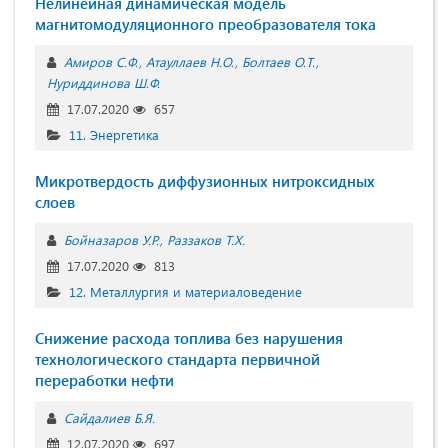
Нелинейная динамическая модель
магнитомодуляционного преобразователя тока
Амиров С.Ф.
Атауллаев Н.О.
Болтаев О.Т.
Нуриддинова Ш.Ф.
17.07.2020
657
11. Энергетика
Микротвердость диффузионных нитроксидных
слоев
Бойназаров У.Р.
Раззаков Т.Х.
17.07.2020
813
12. Металлургия и материаловедение
Снижение расхода топлива без нарушения
технологического стандарта первичной
переработки нефти
Сайдалиев Б.Я.
12.07.2020
697