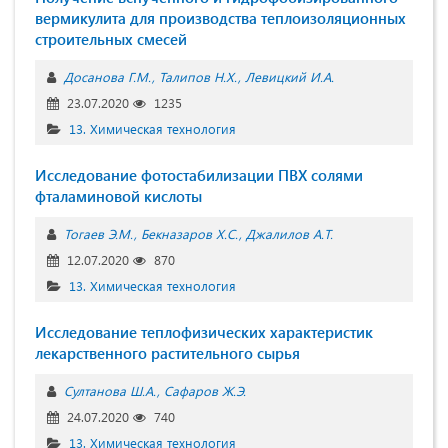
вермикулита для производства теплоизоляционных
строительных смесей
Досанова Г.М.
Талипов Н.Х.
Левицкий И.А.
23.07.2020
1235
13. Химическая технология
Исследование фотостабилизации ПВХ солями
фталаминовой кислоты
Тогаев Э.М.
Бекназаров Х.С.
Джалилов А.Т.
12.07.2020
870
13. Химическая технология
Исследование теплофизических характеристик
лекарственного растительного сырья
Султанова Ш.А.
Сафаров Ж.Э.
24.07.2020
740
13. Химическая технология