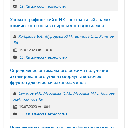
13. Химическая технология
Хроматографический и ИК-спектральный анализ
химического состава пиролизного дистиллята
Хайдаров Б.А.
Муродова Ю.М.
Ботиров С.Х.
Хайитов
Р.Р.
19.07.2020
1016
13. Химическая технология
Определение оптимального режима получения
активированного угля из скорлупы косточек
фруктов для очистки алканоламинов
Салимов И.Р.
Муродова Ю.М.
Муродов М.Н.
Тиллоев
Л.И.
Хайитов Р.Р.
19.07.2020
804
13. Химическая технология
Получение вспученного и гидрофобизированного