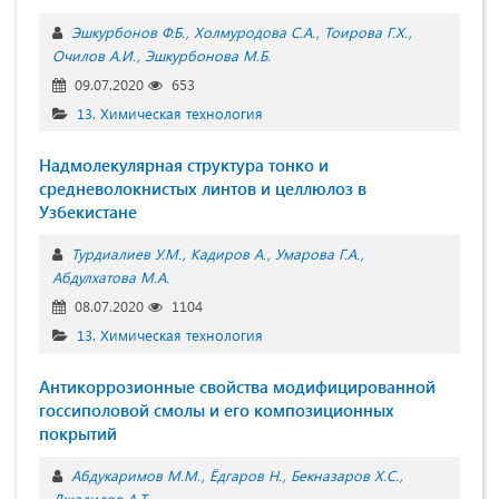
Эшкурбонов Ф.Б.
Холмуродова С.А.
Тоирова Г.Х.
Очилов А.И.
Эшкурбонова М.Б.
09.07.2020
653
13. Химическая технология
Надмолекулярная структура тонко и
средневолокнистых линтов и целлюлоз в
Узбекистане
Турдиалиев У.М.
Кадиров А.
Умарова Г.А.
Абдулхатова М.А.
08.07.2020
1104
13. Химическая технология
Антикоррозионные свойства модифицированной
госсиполовой смолы и его композиционных
покрытий
Абдукаримов М.М.
Ёдгаров Н.
Бекназаров Х.С.
Джалилов А.Т.