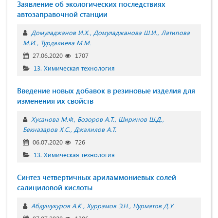
Заявление об экологических последствиях
автозаправочной станции
Домуладжанов И.Х.
Домуладжанова Ш.И.
Латипова
М.И.
Турдалиева М.М.
27.06.2020
1707
13. Химическая технология
Введение новых добавок в резиновые изделия для
изменения их свойств
Хусанова М.Ф.
Бозоров А.Т.
Ширинов Ш.Д.
Бекназаров Х.С.
Джалилов А.Т.
06.07.2020
726
13. Химическая технология
Синтез четвертичных ариламмониевых солей
салициловой кислоты
Абдушукуров А.К.
Хуррамов Э.Н.
Нурматов Д.У.