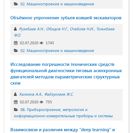
02. Машиностроение и машиноведение
Объёмное упрочнение зубьев ковшей экскаваторов
Рузибаев А.Н.
Обидов Н.Г.
Отабоев Н.И.
Тожибаев
Ф.О.
02.07.2020
1745
02. Машиностроение и машиноведение
Исследование погрешности технических средств
функциональной диагностики тяговых асинхронных
двигателей методом параметрических структурных
схем
Халиков А.А.
Файзуллаев Ж.С.
02.07.2020
755
08. Приборостроение, метрология и
информационно-измерительные приборы и системы
Взаимосвязи и различия между “deep learning” и