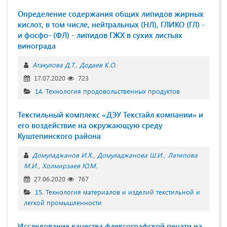
Определение содержания общих липидов жирных
кислот, в том числе, нейтральных (НЛ), ГЛИКО (ГЛ) -
и фосфо- (ФЛ) - липидов ГЖХ в сухих листьях
винограда
Атакулова Д.Т.
Додаев К.О.
17.07.2020
723
14. Технология продовольственных продуктов
Текстильный комплекс «ДЭУ Текстайл компании» и
его воздействие на окружающую среду
Куштепинского района
Домуладжанов И.Х.
Домуладжанова Ш.И.
Латипова
М.И.
Холмирзаев Ю.М.
27.06.2020
767
15. Технология материалов и изделий текстильной и
легкой промышленности
Исследование качества флексографской печати на