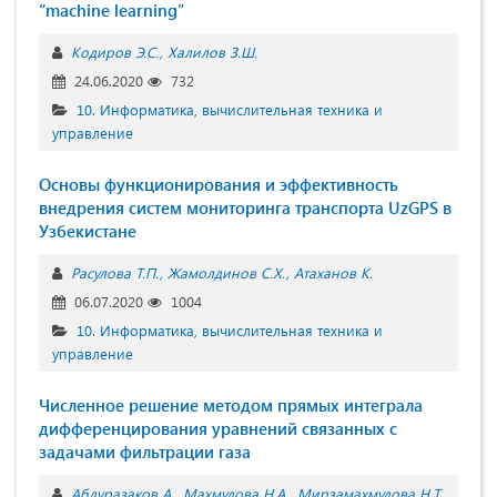
“machine learning”
Кодиров Э.С.
Халилов З.Ш.
24.06.2020
732
10. Информатика, вычислительная техника и
управление
Основы функционирования и эффективность
внедрения систем мониторинга транспорта UzGPS в
Узбекистане
Расулова Т.П.
Жамолдинов С.Х.
Атаханов К.
06.07.2020
1004
10. Информатика, вычислительная техника и
управление
Численное решение методом прямых интеграла
дифференцирования уравнений связанных с
задачами фильтрации газа
Абдуразаков А.
Махмудова Н.А.
Мирзамахмудова Н.Т.