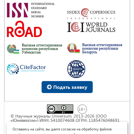
Подать заявку
© Научные журналы Universum, 2013-2026 (ООО
«Юниверсум») ИНН: 5410074608 ОГРН: 1185476048691
Это произведение доступно по
лицензии Creative
Commons « Attribution» («Атрибуция») 4.0
Оставаясь на сайте, вы даете согласие на обработку файлов
Непортированная
.