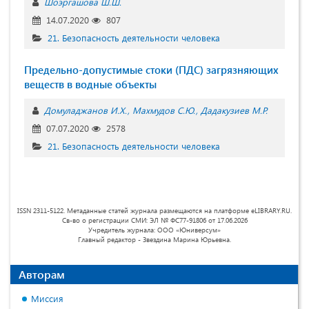
Шоэргашова Ш.Ш.
14.07.2020
807
21. Безопасность деятельности человека
Предельно-допустимые стоки (ПДС) загрязняющих
веществ в водные объекты
Домуладжанов И.Х.
Махмудов С.Ю.
Дадакузиев М.Р.
07.07.2020
2578
21. Безопасность деятельности человека
ISSN 2311-5122. Метаданные статей журнала размещаются на платформе eLIBRARY.RU.
Св-во о регистрации СМИ: ЭЛ № ФС77-91806 от 17.06.2026
Учредитель журнала: ООО «Юниверсум»
Главный редактор - Звездина Марина Юрьевна.
Авторам
Миссия