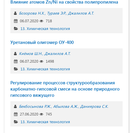
Влияние атомов Zn/Ni на свойства полипропилена
Бозорова Н.Х.
Тураев Э.Р.
Джалилов А.Т.
06.07.2020
718
13. Химическая технология
Уретановый олигомер ОУ-400
Киёмов Ш.Н.
Джалилов А.Т.
06.07.2020
1498
13. Химическая технология
Регулирование процессов структурообразования
карбонатно-гипсовой смеси на основе природного
гипсового вяжущего
Бекбосынова Р.Ж.
Абылова А.Ж.
Даниярова С.К.
27.06.2020
745
13. Химическая технология