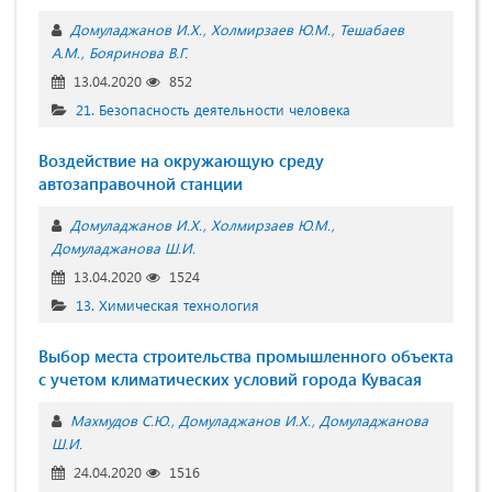
Домуладжанов И.Х.
Холмирзаев Ю.М.
Тешабаев
А.М.
Бояринова В.Г.
13.04.2020
852
21. Безопасность деятельности человека
Воздействие на окружающую среду
автозаправочной станции
Домуладжанов И.Х.
Холмирзаев Ю.М.
Домуладжанова Ш.И.
13.04.2020
1524
13. Химическая технология
Выбор места строительства промышленного объекта
с учетом климатических условий города Кувасая
Махмудов С.Ю.
Домуладжанов И.Х.
Домуладжанова
Ш.И.
24.04.2020
1516