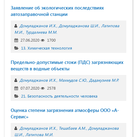
Заявление об экологических последствиях
автозаправочной станции
Домуладжанов И.Х.
Домуладжанова Ш.И.
Латипова
М.И.
Турдалиева М.М.
27.06.2020
1700
13. Химическая технология
Предельно-допустимые стоки (ПДС) загрязняющих
веществ в водные объекты
Домуладжанов И.Х.
Махмудов С.Ю.
Дадакузиев М.Р.
07.07.2020
2578
21. Безопасность деятельности человека
Оценка степени загрязнения атмосферы ООО «А-
Сервис»
Домуладжанов И.Х.
Тешабаев А.М.
Домуладжанова
Ш.И.
Латипова М.И.