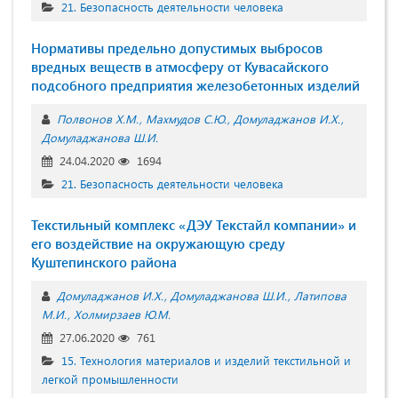
21. Безопасность деятельности человека
Нормативы предельно допустимых выбросов
вредных веществ в атмосферу от Кувасайского
подсобного предприятия железобетонных изделий
Полвонов Х.М.
Махмудов С.Ю.
Домуладжанов И.Х.
Домуладжанова Ш.И.
24.04.2020
1694
21. Безопасность деятельности человека
Текстильный комплекс «ДЭУ Текстайл компании» и
его воздействие на окружающую среду
Куштепинского района
Домуладжанов И.Х.
Домуладжанова Ш.И.
Латипова
М.И.
Холмирзаев Ю.М.
27.06.2020
761
15. Технология материалов и изделий текстильной и
легкой промышленности