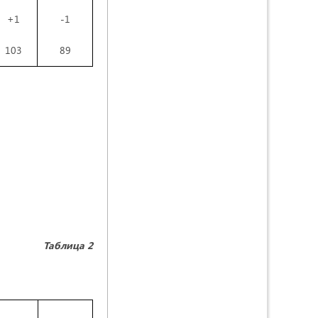
+1
-1
103
89
Таблица 2