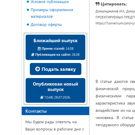
Условия публикации
Цитировать:
Примеры оформления
Домуладжанов И.Х., Дом
материалов
ПРОЕКТИРУЕМЫХ ПРЕДПРИЯТИ
https://7universum.com/ru
Договор оферты
Ближайший выпуск
Прием статей:
14.08
Публикация на сайте:
28.08
Подать заявку
В статье даются с
Опубликован новый
физической приро
выпуск
физическими пара
7(148) 28.07.2026.
характеристика зв
воздействие их на 
Контакты
человека. В стать
Мы будем рады ответить на
тягодувного оборуд
Ваши вопросы в рабочие дни с