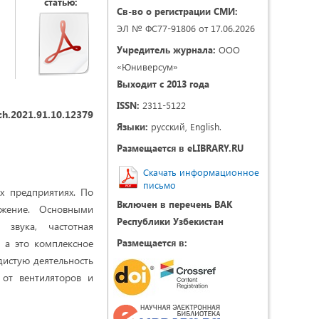
статью:
Св-во о регистрации СМИ:
ЭЛ № ФС77-91806 от 17.06.2026
Учредитель журнала:
ООО
«Юниверсум»
Выходит с 2013 года
ISSN:
2311-5122
ch.2021.91.10.12379
Языки:
русский, English.
Размещается в eLIBRARY.RU
Скачать информационное
письмо
х предприятиях. По
Включен в перечень ВАК
ижение. Основными
Республики Узбекистан
 звука, частотная
 а это комплексное
Размещается в:
дистую деятельность
 от вентиляторов и