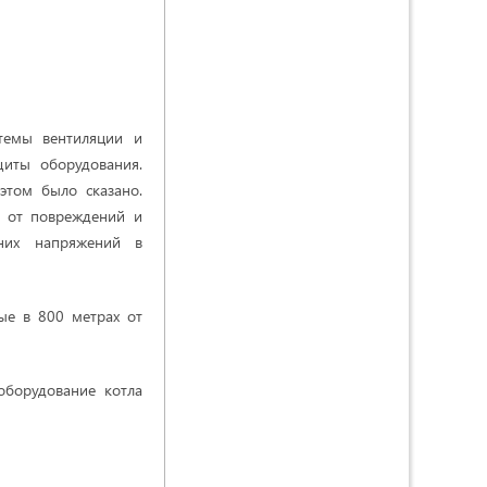
темы вентиляции и
иты оборудования.
этом было сказано.
х от повреждений и
них напряжений в
.
ые в 800 метрах от
борудова­ние котла