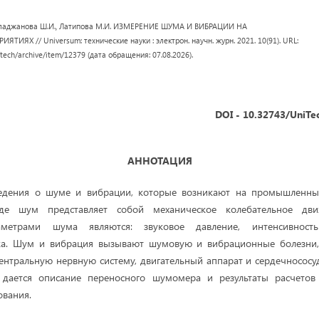
уладжанова Ш.И., Латипова М.И. ИЗМЕРЕНИЕ ШУМА И ВИБРАЦИИ НА
ЯХ // Universum: технические науки : электрон. научн. журн. 2021. 10(91). URL:
/tech/archive/item/12379 (дата обращения: 07.08.2026).
DOI - 10.32743/UniTe
АННОТАЦИЯ
ведения о шуме и вибрации, которые возникают на промышленны
де шум представляет собой механическое колебательное дв
метрами шума являются: звуковое давление, интенсивность
ука. Шум и вибрация вызывают шумовую и вибрационные болезни,
центральную нервную систему, двигательный аппарат и сердечнососу
е дается описание переносного шумомера и результаты расчетов
ования.