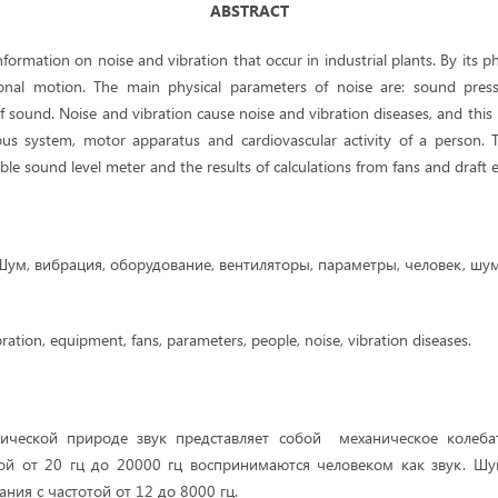
ABSTRACT
nformation on noise and vibration that occur in industrial plants. By its ph
ional motion. The main physical parameters of noise are: sound pressu
 sound. Noise and vibration cause noise and vibration diseases, and this i
us system, motor apparatus and cardiovascular activity of a person. T
able sound level meter and the results of calculations from fans and draft
Шум, вибрация, оборудование, вентиляторы, параметры, человек, шу
ration, equipment, fans, parameters, people, noise, vibration diseases.
ческой природе звук представляет собой механическое колеба
той от 20 гц до 20000 гц воспринимаются человеком как звук. Шу
ния с частотой от 12 до 8000 гц.