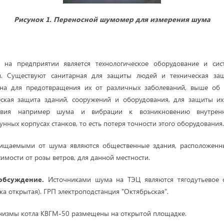
Рисунок 1. Переносной шумомер для измерения шума
 на предприятии является технологическое оборудование и сис
и. Существуют санитарная для защиты людей и техническая защ
а для предотвращения их от различных заболеваний, выше об 
еская защита зданий, сооружений и оборудования, для защиты и
ствия например шума и вибрации к возникновению внутрен
унных корпусах станков, то есть потеря точности этого оборудования
ищаемыми от шума являются общественные здания, расположенн
имости от розы ветров, для данной местности.
 обсуждение.
Источниками шума на ТЭЦ являются тягодутьевое о
 открытая). ГРП электропод­станция "Октябрьская".
измы котла КВГМ-50 размещены на откры­той площадке.