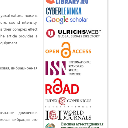
ysical nature, noise is
re, sound intensity,
s their complex effect
he article provides a
 equipment.
мовая, вибрационная
тельное движение.
мовая вибрация это