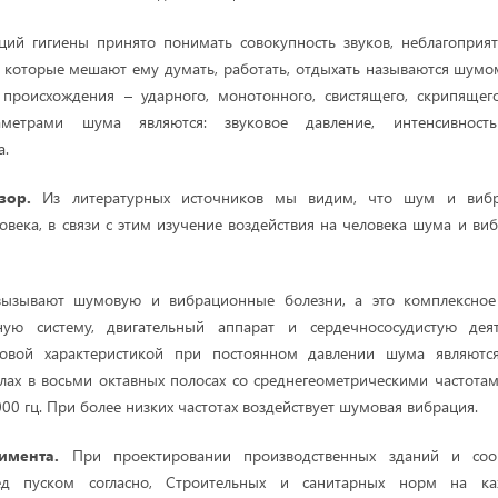
ий гигиены принято понимать совокупность звуков, неблагоприя
и, которые мешают ему думать, работать, отдыхать называются шум
 происхождения – ударного, монотонного, свистящего, скрипящег
метрами шума являются: звуковое давление, интенсивность
а.
бзор.
Из литературных источников мы видим, что шум и вибр
овека, в связи с этим изучение воздействия на человека шума и ви
ызывают шумовую и вибрационные болезни, а это комплексное 
ую систему, двигательный аппарат и сердечнососудистую деят
вой характеристикой при постоянном давлении шума являются
лах в восьми октавных полосах со среднегеометрическими частотами
000 гц. При более низких частотах воздействует шумовая вибрация.
имента.
При проектировании производственных зданий и соо
ред пуском согласно, Строительных и санитарных норм на к