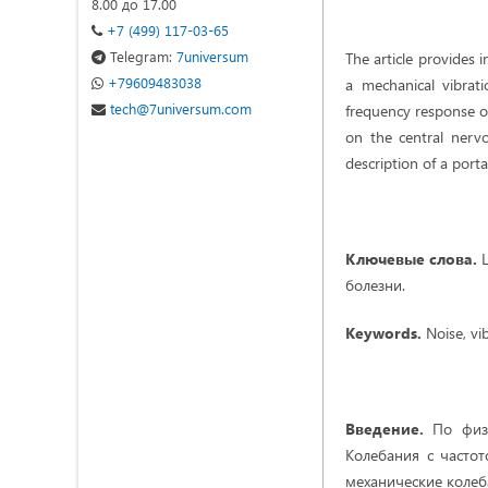
8.00 до 17.00
+7 (499) 117-03-65
Telegram:
7universum
The article provides i
+79609483038
a mechanical vibrat
tech@7universum.com
frequency response of
on the central nervo
description of a port
Ключевые слова.
болезни.
Keywords.
Noise, vib
Введение.
По физи
Колебания с часто
механические колеба