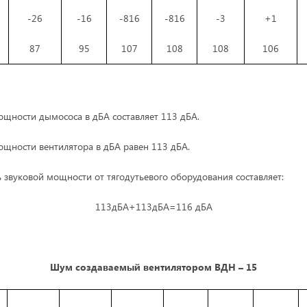
-26
-16
-816
-816
-3
+1
87
95
107
108
108
106
ощности дымососа в дБА составляет 113 дБА.
ощности вентилятора в дБА равен 113 дБА.
звуковой мощности от тягодутьевого оборудования составляет:
113дБА+113дБА=116 дБА
Шум создаваемый вентилятором ВДН – 15