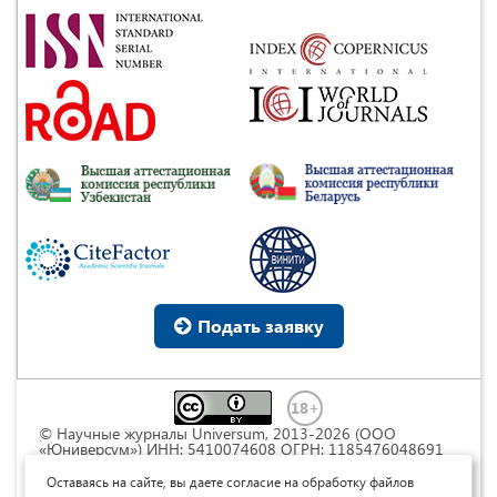
Подать заявку
© Научные журналы Universum, 2013-2026 (ООО
«Юниверсум») ИНН: 5410074608 ОГРН: 1185476048691
Это произведение доступно по
лицензии Creative
Commons « Attribution» («Атрибуция») 4.0
Оставаясь на сайте, вы даете согласие на обработку файлов
Непортированная
.