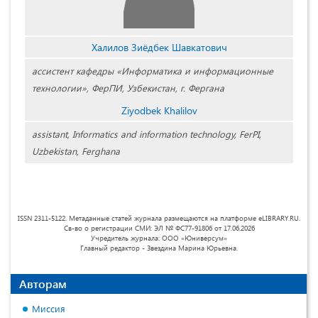
Халилов Зиёдбек Шавкатович
ассистент кафедры «Информатика и информационные
технологии», ФерПИ, Узбекистан, г. Фергана
Ziyodbek Khalilov
assistant, Informatics and information technology, FerPI,
Uzbekistan, Ferghana
ISSN 2311-5122. Метаданные статей журнала размещаются на платформе eLIBRARY.RU.
Св-во о регистрации СМИ: ЭЛ № ФС77-91806 от 17.06.2026
Учредитель журнала: ООО «Юниверсум»
Главный редактор - Звездина Марина Юрьевна.
Авторам
Миссия