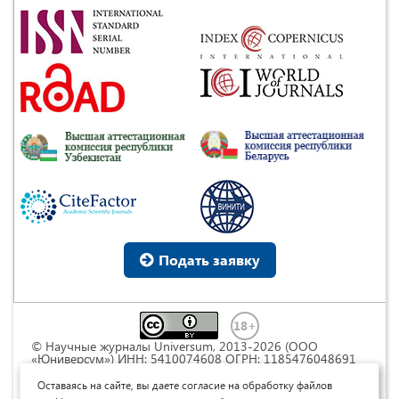
Подать заявку
© Научные журналы Universum, 2013-2026 (ООО
«Юниверсум») ИНН: 5410074608 ОГРН: 1185476048691
Это произведение доступно по
лицензии Creative
Commons « Attribution» («Атрибуция») 4.0
Оставаясь на сайте, вы даете согласие на обработку файлов
Непортированная
.