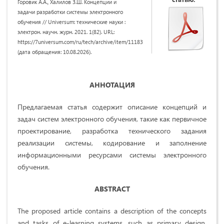
Горовик А.А., Халилов З.Ш. Концепции и
задачи разработки системы электронного
обучения // Universum: технические науки :
электрон. научн. журн. 2021. 1(82). URL:
https://7universum.com/ru/tech/archive/item/11183
(дата обращения: 10.08.2026).
АННОТАЦИЯ
Предлагаемая статья содержит описание концепций и
задач систем электронного обучения, такие как первичное
проектирование, разработка технического задания
реализации системы, кодирование и заполнение
информационными ресурсами системы электронного
обучения.
ABSTRACT
The proposed article contains a description of the concepts
and tasks of e-learning systems, such as primary design,