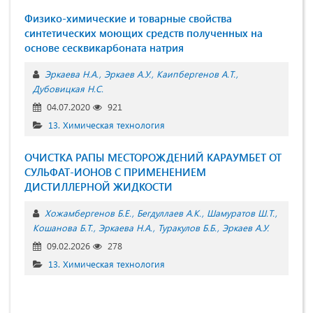
Физико-химические и товарные свойства
синтетических моющих средств полученных на
основе сесквикарбоната натрия
Эркаева Н.А.
Эркаев А.У.
Каипбергенов А.Т.
Дубовицкая Н.С.
04.07.2020
921
13. Химическая технология
ОЧИСТКА РАПЫ МЕСТОРОЖДЕНИЙ КАРАУМБЕТ ОТ
СУЛЬФАТ-ИОНОВ С ПРИМЕНЕНИЕМ
ДИСТИЛЛЕРНОЙ ЖИДКОСТИ
Хожамбергенов Б.Е.
Бегдуллаев А.К.
Шамуратов Ш.Т.
Кошанова Б.Т.
Эркаева Н.А.
Туракулов Б.Б.
Эркаев А.У.
09.02.2026
278
13. Химическая технология