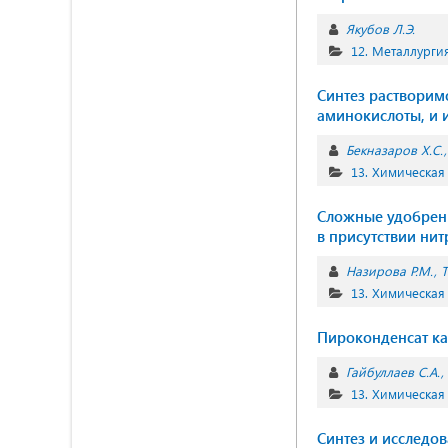
Якубов Л.Э.
12. Металлурги
Синтез растворим
аминокислоты, и 
Бекназаров Х.С.
13. Химическая
Сложные удобрен
в присутствии ни
Назирова Р.М.
Т
13. Химическая
Пироконденсат ка
Гайбуллаев С.А.
13. Химическая
Cинтез и исследо