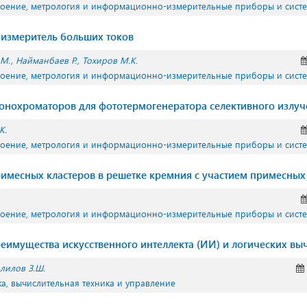
роение, метрология и информационно-измерительные приборы и сист
измеритель больших токов
.М.
Найманбаев Р.
Тохиров М.К.
роение, метрология и информационно-измерительные приборы и сист
онохроматоров для фототермогенератора селективного излуч
К.
роение, метрология и информационно-измерительные приборы и сист
месных кластеров в решетке кремния с участием примесных
роение, метрология и информационно-измерительные приборы и сист
еимущества искусственного интеллекта (ИИ) и логических вы
лилов З.Ш.
а, вычислительная техника и управление