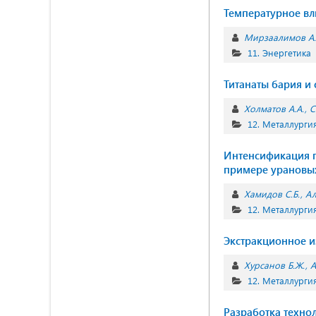
Температурное вл
Мирзаалимов А.
11. Энергетика
Титанаты бария и
Холматов А.А.
С
12. Металлурги
Интенсификация 
примере урановы
Хамидов С.Б.
Ал
12. Металлурги
Экстракционное и
Хурсанов Б.Ж.
А
12. Металлурги
Разработка техно