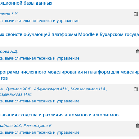
ляционной базы данных
аятов Х.У.
а, вычислительная техника и управление
х свойств обучающей платформы Moodle в Бухарском госуд
рова Л.Д.
а, вычислительная техника и управление
программ численного моделирования и платформ для модели
нтов
А.
Гуломов Ж.Ж.
Абдувохидов М.К.
Мирзаалимов Н.А.
адаминова И.М.
а, вычислительная техника и управление
авания сходства и различия автоматов и алгоритмов
абоев Ж.У.
Рахмонкулов Р.
а, вычислительная техника и управление