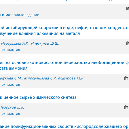
я и материаловедение
ой ингибирующей коррозии в воде, нефти, газовом конденса
изучение влияния алюминия на металл
Нарзуллаев А.Х.
Ниёзкулов Ш.Ш.
 технология
ия на основе азотнокислотной переработки необогащённой 
трата аммония
аджиев С.М.
Мирсалимова С.Р.
Кодирова М.Р.
 технология
к ценное сырьё химического синтеза
Турсунов Б.Ж.
 технология
вание полифункциональных свойств кислородсодержащего ор