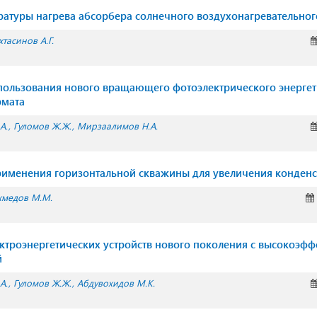
атуры нагрева абсорбера солнечного воздухонагревательног
хтасинов А.Г.
ользования нового вращающего фотоэлектрического энергет
рмата
А.
Гуломов Ж.Ж.
Мирзаалимов Н.А.
именения горизонтальной скважины для увеличения конденс
хмедов М.М.
ктроэнергетических устройств нового поколения с высокоэф
й
А.
Гуломов Ж.Ж.
Абдувохидов М.К.