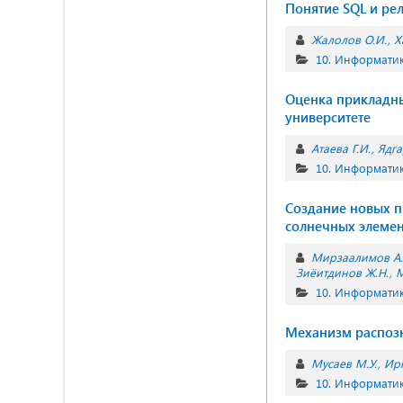
Понятие SQL и ре
Жалолов О.И.
Х
10. Информатик
Оценка прикладны
университете
Атаева Г.И.
Ядга
10. Информатик
Создание новых 
солнечных элеме
Мирзаалимов А.
Зиёитдинов Ж.Н.
М
10. Информатик
Механизм распозн
Мусаев М.У.
Ирк
10. Информатик