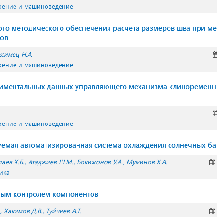
оение и машиноведение
го методического обеспечения расчета размеров шва при м
зов
симец Н.А.
оение и машиноведение
риментальных данных управляющего механизма клиноременн
оение и машиноведение
уемая автоматизированная система охлаждения солнечных ба
аев Х.Б.
Атаджиев Ш.М.
Бокижонов У.А.
Муминов Х.А.
ника
ным контролем компонентов
Хакимов Д.В.
Туйчиев А.Т.