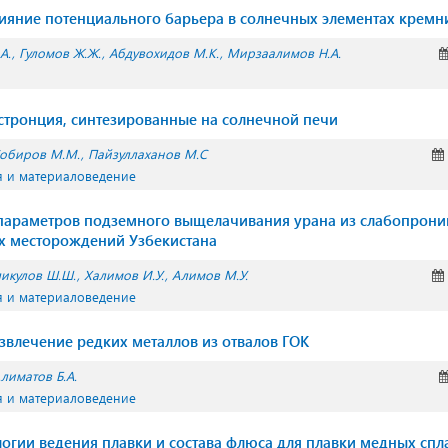
ияние потенциального барьера в солнечных элементах кремн
А.
Гуломов Ж.Ж.
Абдувохидов М.К.
Мирзаалимов Н.А.
 стронция, синтезированные на солнечной печи
обиров М.М.
Пайзуллаханов М.С
я и материаловедение
параметров подземного выщелачивания урана из слабопрони
х месторождений Узбекистана
икулов Ш.Ш.
Халимов И.У.
Алимов М.У.
я и материаловедение
звлечение редких металлов из отвалов ГОК
лиматов Б.А.
я и материаловедение
логии ведения плавки и состава флюса для плавки медных спл