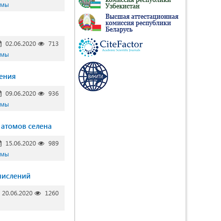
емы
02.06.2020
713
емы
ения
09.06.2020
936
емы
 атомов селена
15.06.2020
989
емы
числений
20.06.2020
1260