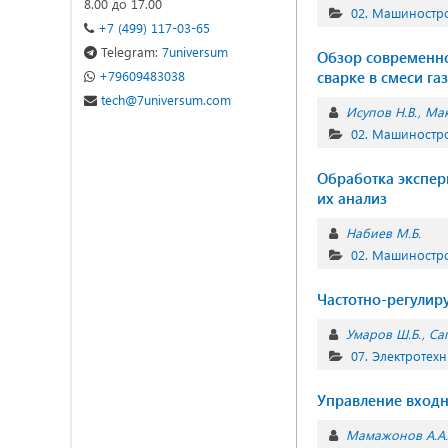
8.00 до 17.00
02. Машиностр
+7 (499) 117-03-65
Telegram:
7universum
Обзор современно
+79609483038
сварке в смеси га
tech@7universum.com
Исупов Н.В.
Мак
02. Машиностр
Обработка экспе
их анализ
Набиев М.Б.
02. Машиностр
Частотно-регулир
Умаров Ш.Б.
Сап
07. Электротех
Управление вход
Мамажонов А.А.