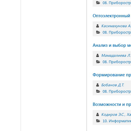
08. Приборост
Оптоэлектронный 
Касимахунова А
08. Приборост
Анализ и выбор м
Мамадалиева Л.
08. Приборост
Формирование при
Бобанов Д.Т.
08. Приборост
Возможности и пр
Кодиров Э.С.
Ха
10. Информатик