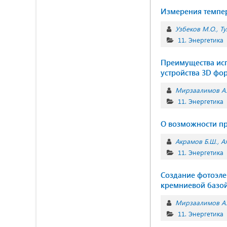
Измерения темпер
Узбеков М.О.
Ту
11. Энергетика
Преимущества исп
устройства 3D фо
Мирзаалимов А.
11. Энергетика
О возможности пр
Акрамов Б.Ш.
А
11. Энергетика
Создание фотоэле
кремниевой базо
Мирзаалимов А.
11. Энергетика