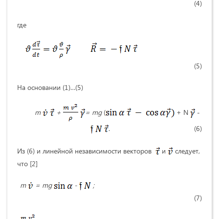
(4)
где
(5)
На основании (1)…(5)
m
+
=
mg
(
+ N
-
. (6)
Из (6) и линейной независимости векторов
и
следует,
что [2]
m
= mg
-
;
(7)