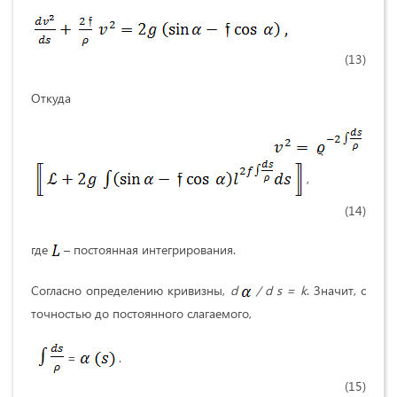
(13)
Откуда
,
(14)
где
– постоянная интегрирования.
Согласно определению кривизны,
d
/
d
s
=
k
. Значит, с
точностью до постоянного слагаемого,
=
.
(15)