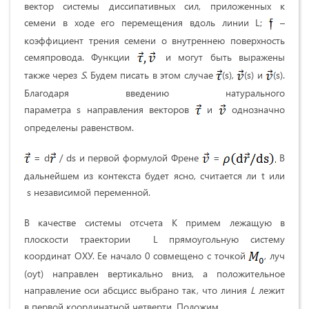
вектор системы диссипативных сил, приложенных к
семени в ходе его перемещения вдоль линии L;
–
коэффициент трения семени о внутреннею поверхность
семяпровода. Функции
и могут быть выражены
также через
S
. Будем писать в этом случае
(s),
(s) и
(s).
Благодаря введению натурального
параметра s направления векторов
и
однозначно
определены равенством.
= d
/ ds и первой формулой Френе
=
В
дальнейшем из контекста будет ясно, считается ли t или
s независимой переменной.
В качестве системы отсчета К примем лежащую в
плоскости траектории L прямоугольную систему
координат ОХУ. Ее начало 0 совмещено с точкой
, луч
(oyt) направлен вертикально вниз, а положительное
направление оси абсцисс выбрано так, что линия
L
лежит
в первой координатной четверти. Положим