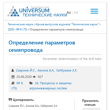
RU
|
EN
Технические науки
Архив выпусков журнала "Технические науки"
2020
№ 6 (75)
Определение параметров семяпровода
Определение параметров
семяпровода
Parameter determination of the drill tube
Савриев Й.С.
Азизов Б.А.
Гайбулаев З.Х.
25.06.2020
927
№ 6
16. Процессы и машины
(75)
агроинженерных систем
Цитировать:
Прочитать
статью:
Савриев Й.С., Азизов Б.А., Гайбулаев З.Х.