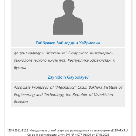
Гайбулаев Зайниддин Хайриевич
доцент кафедры “Механика” Бухарского инженерно-
технологеческого института, Республика Узбекистан, г.
Бухара
Zayniddin Gaybulayev
Associate Professor of “Mechanics” Chair, Bukhara Institute of
Engineering and Technology, the Republic of Uzbekistan,
Bukhara
ISSN 2311-5122. Метаданные статей журнала размещаются на платформе eLIBRARY.RU.
Св-во о регистрации СМИ: ЭЛ № ФС77-91806 от 17.06.2026