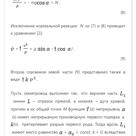
= - mg
+ N .
(8)
Исключение нормальной реакции
N
из (7) и (8) приводит
к уравнению [2]:
+
=
g
(
–
)
.
(9)
Второе слагаемое левой части (9) представимо также в
виде
.
Пусть семяпровод выполнен так, что верхняя часть
линии
– отрезок прямой, а нижняя – дуга кривой,
причем в их общей точке
М
функция
(s) непрерывна,
(s) имеет непрерывную производную первого порядка, а
(s) претерпевает разрыв первого рода. Тогда вдоль
имеют место равенство
=
=
const
,
k
= 0,
вследствие