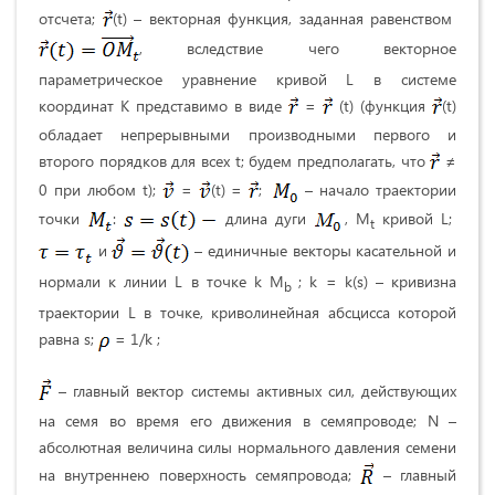
отсчета;
(t) – векторная функция, заданная равенством
, вследствие чего векторное
параметрическое уравнение кривой L в системе
координат К представимо в виде
=
(t) (функция
(t)
обладает непрерывными производными первого и
второго порядков для всех t; будем предполагать, что
≠
0 при любом t);
=
(t) =
;
– начало траектории
точки
:
длина дуги
, М
кривой L;
t
и
– единичные векторы касательной и
нормали к линии L в точке k M
; k = k(s) – кривизна
b
траектории L в точке, криволинейная абсцисса которой
равна s;
= 1/k ;
– главный вектор системы активных сил, действующих
на семя во время его движения в семяпроводе; N –
абсолютная величина силы нормального давления семени
на внутреннею поверхность семяпровода;
– главный