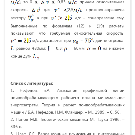
), то 0
0,83
, причем относительная
скорость
для
2,5
противонаправлена
вектору
, а при
м/с – сонаправлена ему.
Выполненные по формулам (12) и (19) расчеты
показывают, что требуемая относительная скорость
м/с достигается при
=
; длине отрезка
, равной 480мм;
= 0,3;
= 60мм;
на нижнем
конце дуги
Список литературы:
1. Нефедов, Б.А. Изыскание профильной линии
почвообрабатывающего рабочего органа минимальное
энергозатраты. Теория и расчет почвообрабатывающих
машин / Б.А. Нефедов, Н.М. Флайшер. – М., 1989. – С. 56.
2. Попов М.В. Теоретическая механика М. Наука 1986. –
336 с.
3. Цлаф Л.Я. Вариационные исчисления и интегральные