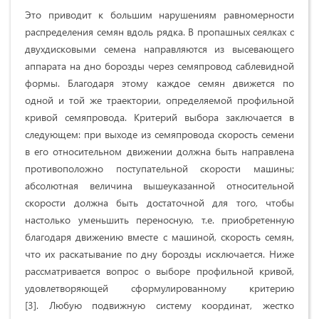
Это приводит к большим нарушениям равномерности
распределения семян вдоль рядка. В пропашных сеялках с
двухдисковыми семена направляются из высевающего
аппарата на дно борозды через семяпровод саблевидной
формы. Благодаря этому каждое семян движется по
одной и той же траектории, определяемой профильной
кривой семяпровода. Критерий выбора заключается в
следующем: при выходе из семяпровода скорость семени
в его относительном движении должна быть направлена
противоположно поступательной скорости машины;
абсолютная величина вышеуказанной относительной
скорости должна быть достаточной для того, чтобы
настолько уменьшить переносную, т.е. приобретенную
благодаря движению вместе с машиной, скорость семян,
что их раскатывание по дну борозды исключается. Ниже
рассматривается вопрос о выборе профильной кривой,
удовлетворяющей сформулированному критерию
[3]. Любую подвижную систему координат, жестко