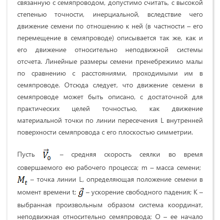
связанную с семяпроводом, допустимо считать, с высокой
степенью точности, инерциальной, вследствие чего
движение семени по отношению к ней (в частности – его
перемещение в семяпроводе) описывается так же, как и
его движение относительно неподвижной системы
отсчета. Линейные размеры семени пренебрежимо малы
по сравнению с расстояниями, проходимыми им в
семяпроводе. Отсюда следует, что движение семени в
семяпроводе может быть описано, с достаточной для
практических целей точностью, как движение
материальной точки по линии пересечения L внутренней
поверхности семяпровода с его плоскостью симметрии.
Пусть
– средняя скорость сеялки во время
совершаемого ею рабочего процесса; m – масса семени;
– точка линии L, определяющая положение семени в
момент времени t;
– ускорение свободного падения; К –
выбранная произвольным образом система координат,
неподвижная относительно семяпровода; О – ее начало