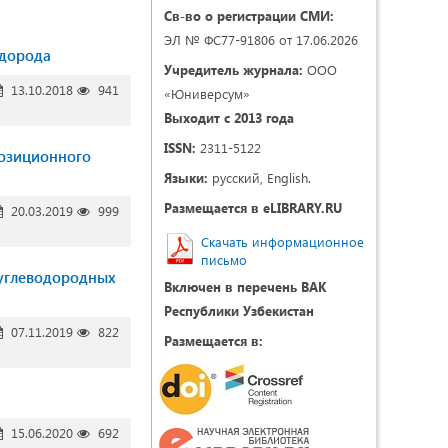
Св-во о регистрации СМИ:
ЭЛ № ФС77-91806 от 17.06.2026
одорода
Учредитель журнала:
ООО
13.10.2018
941
«Юниверсум»
Выходит с 2013 года
ISSN:
2311-5122
позиционного
Языки:
русский, English.
Размещается в eLIBRARY.RU
20.03.2019
999
Скачать информационное
письмо
 углеводородных
Включен в перечень ВАК
Республики Узбекистан
07.11.2019
822
Размещается в:
15.06.2020
692