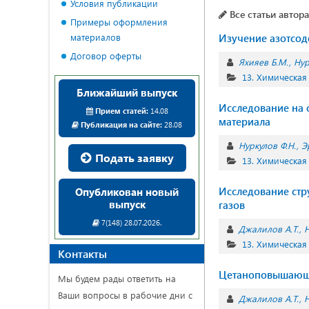
Условия публикации
Все статьи автора
Примеры оформления
материалов
Изучение азотсод
Договор оферты
Яхияев Б.М.
Нур
13. Химическая
Ближайший выпуск
Исследование на
Прием статей:
14.08
материала
Публикация на сайте:
28.08
Нуркулов Ф.Н.
Э
Подать заявку
13. Химическая
Исследование стр
Опубликован новый
выпуск
газов
7(148) 28.07.2026.
Джалилов А.Т.
Н
13. Химическая
Контакты
Цетаноповышающи
Мы будем рады ответить на
Ваши вопросы в рабочие дни с
Джалилов А.Т.
Н