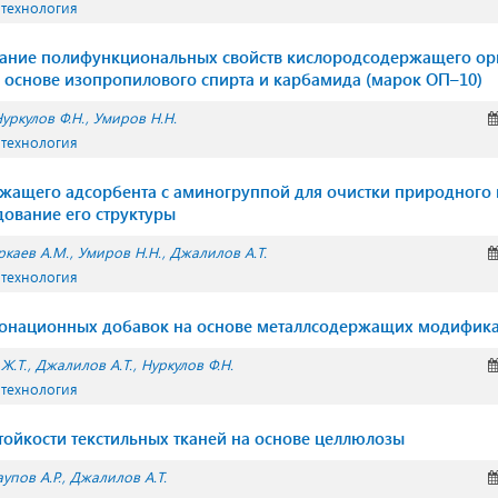
 технология
вание полифункциональных свойств кислородсодержащего ор
 основе изопропилового спирта и карбамида (марок ОП–10)
уркулов Ф.Н.
Умиров Н.Н.
 технология
жащего адсорбента с аминогруппой для очистки природного г
дование его структуры
ркаев А.М.
Умиров Н.Н.
Джалилов А.Т.
 технология
тонационных добавок на основе металлсодержащих модифик
Ж.Т.
Джалилов А.Т.
Нуркулов Ф.Н.
 технология
ойкости текстильных тканей на основе целлюлозы
аупов А.Р.
Джалилов А.Т.