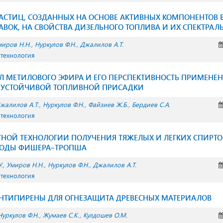
СТИЦ, СОЗДАННЫХ НА ОСНОВЕ АКТИВНЫХ КОМПОНЕНТОВ В
ВОК, НА СВОЙСТВА ДИЗЕЛЬНОГО ТОПЛИВА И ИХ СПЕКТРАЛ
миров Н.Н.
Нуркулов Ф.Н.
Джалилов А.Т.
 технология
Л МЕТИЛОВОГО ЭФИРА И ЕГО ПЕРСПЕКТИВНОСТЬ ПРИМЕНЕНИ
УСТОЙЧИВОЙ ТОПЛИВНОЙ ПРИСАДКИ
жалилов А.Т.
Нуркулов Ф.Н.
Файзиев Ж.Б.
Бердиев С.А.
 технология
ТНОЙ ТЕХНОЛОГИИ ПОЛУЧЕНИЯ ТЯЖЕЛЫХ И ЛЕГКИХ СПИРТО
ВОДЫ ФИШЕРА–ТРОПША
.
Умиров Н.Н.
Нуркулов Ф.Н.
Джалилов А.Т.
 технология
НТИПИРЕНЫ ДЛЯ ОГНЕЗАЩИТА ДРЕВЕСНЫХ МАТЕРИАЛОВ
Нуркулов Ф.Н.
Жумаев С.К.
Кулдошев О.М.