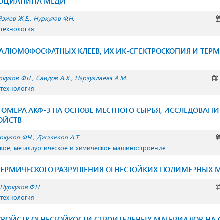
ЛОЦИАНИНА МЕДИ
зиев Ж.Б.
Нуркулов Ф.Н.
 технология
 АЛЮМОФОСФАТНЫХ КЛЕЕВ, ИХ ИК-СПЕКТРОСКОПИЯ И ТЕР
ркулов Ф.Н.
Саидов А.Х.
Нарзуллаева А.М.
 технология
ОМЕРА АКФ-3 НА ОСНОВЕ МЕСТНОГО СЫРЬЯ, ИССЛЕДОВАНИ
ОЙСТВ
ркулов Ф.Н.
Джалилов А.Т.
ское, металлургическое и химическое машиностроение
ТЕРМИЧЕСКОГО РАЗРУШЕНИЯ ОГНЕСТОЙКИХ ПОЛИМЕРНЫХ 
Нуркулов Ф.Н.
 технология
ВОЙСТВ ОГНЕСТОЙКОСТИ СТРОИТЕЛЬНЫХ МАТЕРИАЛОВ НА 