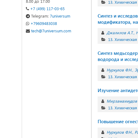
8.00 до 17.00
13. Химическая
+7 (499) 117-03-65
Cинтез и исследо
Telegram:
7universum
модификатора, на
+79609483038
tech@7universum.com
Джалилов А.Т.
Н
13. Химическая
Синтез медьсодер
водорода и иссле
Нуркулов Ф.Н.
Э
13. Химическая
Изучение антиде
Мирзамахмудов 
13. Химическая
Повышение огнест
Нуркулов Ф.Н.
Р