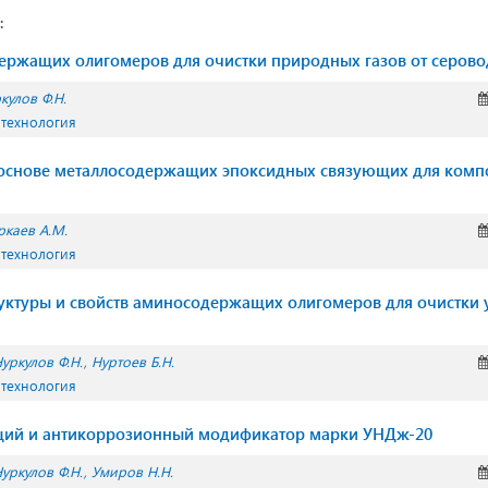
:
ержащих олигомеров для очистки природных газов от серов
кулов Ф.Н.
 технология
 основе металлосодержащих эпоксидных связующих для ком
ркаев А.М.
 технология
уктуры и свойств аминосодержащих олигомеров для очистки
уркулов Ф.Н.
Нуртоев Б.Н.
 технология
й и антикоррозионный модификатор марки УНДж-20
уркулов Ф.Н.
Умиров Н.Н.