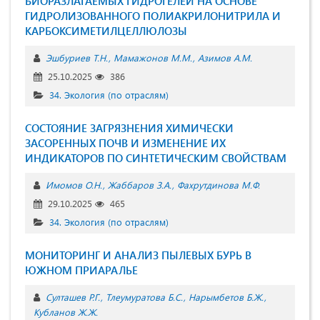
БИОРАЗЛАГАЕМЫХ ГИДРОГЕЛЕЙ НА ОСНОВЕ
ГИДРОЛИЗОВАННОГО ПОЛИАКРИЛОНИТРИЛА И
КАРБОКСИМЕТИЛЦЕЛЛЮЛОЗЫ
Эшбуриев Т.Н.
Мамажонов М.М.
Азимов А.М.
25.10.2025
386
34. Экология (по отраслям)
СОСТОЯНИЕ ЗАГРЯЗНЕНИЯ ХИМИЧЕСКИ
ЗАСОРЕННЫХ ПОЧВ И ИЗМЕНЕНИЕ ИХ
ИНДИКАТОРОВ ПО СИНТЕТИЧЕСКИМ СВОЙСТВАМ
Имомов O.Н.
Жаббаров З.А.
Фахрутдинова М.Ф.
29.10.2025
465
34. Экология (по отраслям)
МОНИТОРИНГ И АНАЛИЗ ПЫЛЕВЫХ БУРЬ В
ЮЖНОМ ПРИАРАЛЬЕ
Султашев Р.Г.
Тлеумуратова Б.С.
Нарымбетов Б.Ж.
Кубланов Ж.Ж.