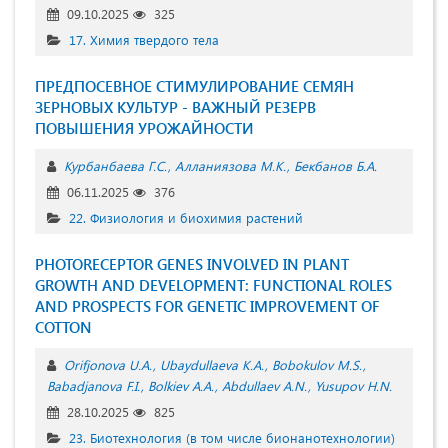
09.10.2025
325
17. Химия твердого тела
ПРЕДПОСЕВНОЕ СТИМУЛИРОВАНИЕ СЕМЯН
ЗЕРНОВЫХ КУЛЬТУР - ВАЖНЫЙ РЕЗЕРВ
ПОВЫШЕНИЯ УРОЖАЙНОСТИ
Курбанбаева Г.С.
Алланиязова М.К.
Бекбанов Б.А.
06.11.2025
376
22. Физиология и биохимия растений
PHOTORECEPTOR GENES INVOLVED IN PLANT
GROWTH AND DEVELOPMENT: FUNCTIONAL ROLES
AND PROSPECTS FOR GENETIC IMPROVEMENT OF
COTTON
Orifjonova U.A.
Ubaydullaeva K.A.
Bobokulov M.S.
Babadjanova F.I.
Bolkiev A.A.
Abdullaev A.N.
Yusupov H.N.
28.10.2025
825
23. Биотехнология (в том числе бионанотехнологии)