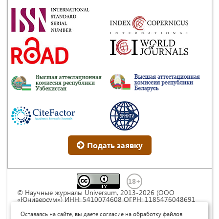
Подать заявку
© Научные журналы Universum, 2013-2026 (ООО
«Юниверсум») ИНН: 5410074608 ОГРН: 1185476048691
Это произведение доступно по
лицензии Creative
Commons « Attribution» («Атрибуция») 4.0
Оставаясь на сайте, вы даете согласие на обработку файлов