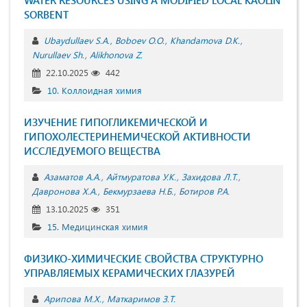
SORBENT
Ubaydullaev S.A.
Boboev O.O.
Khandamova D.K.
Nurullaev Sh.
Alikhonova Z.
22.10.2025
442
10. Коллоидная химия
ИЗУЧЕНИЕ ГИПОГЛИКЕМИЧЕСКОЙ И
ГИПОХОЛЕСТЕРИНЕМИЧЕСКОЙ АКТИВНОСТИ
ИССЛЕДУЕМОГО ВЕЩЕСТВА
Азаматов А.А.
Айтмуратова У.К.
Захидова Л.Т.
Давронова Х.А.
Бекмурзаева Н.Б.
Ботиров Р.А.
13.10.2025
351
15. Медицинская химия
ФИЗИКО-ХИМИЧЕСКИЕ СВОЙСТВА СТРУКТУРНО
УПРАВЛЯЕМЫХ КЕРАМИЧЕСКИХ ГЛАЗУРЕЙ
Арипова М.Х.
Маткаримов З.Т.