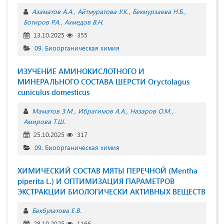
Азаматов А.А.
Айтмуратова У.К.
Бекмурзаева Н.Б.
Ботиров Р.А.
Ахмедов В.Н.
13.10.2025
355
09. Биоорганическая химия
ИЗУЧЕНИЕ АМИНОКИСЛОТНОГО И
МИНЕРАЛЬНОГО СОСТАВА ШЕРСТИ Oryctolagus
cuniculus domesticus
Маматов З.М.
Ибрагимов А.А.
Назаров О.М.
Амирова Т.Ш.
25.10.2025
317
09. Биоорганическая химия
ХИМИЧЕСКИЙ СОСТАВ МЯТЫ ПЕРЕЧНОЙ (Mentha
piperita L.) И ОПТИМИЗАЦИЯ ПАРАМЕТРОВ
ЭКСТРАКЦИИ БИОЛОГИЧЕСКИ АКТИВНЫХ ВЕЩЕСТВ
Бекбулатова Е.В.
28.10.2025
1166