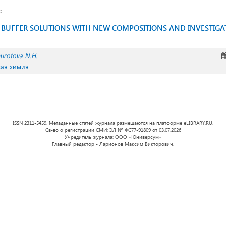
:
BUFFER SOLUTIONS WITH NEW COMPOSITIONS AND INVESTIGAT
urotova N.H.
кая химия
ISSN 2311-5459. Метаданные статей журнала размещаются на платформе eLIBRARY.RU.
Св-во о регистрации СМИ: ЭЛ № ФС77-91809 от 03.07.2026
Учредитель журнала: ООО «Юниверсум»
Главный редактор - Ларионов Максим Викторович.