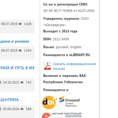
Св-во о регистрации СМИ:
ЭЛ № ФС77-91809 от 03.07.2026
Учредитель журнала:
ООО
08.07.2019
1328
«Юниверсум»
Выходит с 2013 года
ISSN:
2311-5459
надием и рением
Языки:
русский, English.
08.07.2019
1334
Размещается в eLIBRARY.RU
Скачать информационное
АТА И ПУТЬ К ИХ
письмо
Включен в перечень ВАК
Республики Узбекистан
14.10.2023
742
Размещается в:
ЦЕНТРАТА
05.06.2024
588