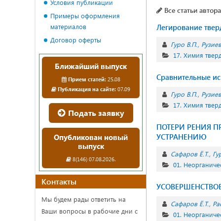
Условия публикации
Все статьи автора
Примеры оформления
материалов
Легирование твер
Договор оферты
Гуро В.П.
Рузиев
17. Химия твер
Ближайший выпуск
Сравнительные ис
Прием статей:
25.08
Публикация на сайте:
07.09
Гуро В.П.
Рузиев
17. Химия твер
Подать заявку
ПОТЕРИ РЕНИЯ П
УСТРАНЕНИЮ
Опубликован новый
выпуск
Сафаров Ё.Т.
Гу
8(146) 07.08.2026.
01. Неорганиче
Контакты
УСОВЕРШЕНСТВО
Мы будем рады ответить на
Сафаров Ё.Т.
Ра
Ваши вопросы в рабочие дни с
01. Неорганиче