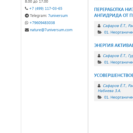
8.00 до 17.00
+7 (499) 117-03-65
ПЕРЕРАБОТКА НИ
АНГИДРИДА ОТ 
Telegram:
7universum
+79609483038
Сафаров Ё.Т.
Ра
nature@7universum.com
01. Неорганиче
ЭНЕРГИЯ АКТИВ
Сафаров Ё.Т.
Гу
01. Неорганиче
УСОВЕРШЕНСТВО
Сафаров Ё.Т.
Ра
Набиева З.А.
01. Неорганиче