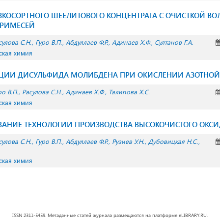
ЗКОСОРТНОГО ШЕЕЛИТОВОГО КОНЦЕНТРАТА С ОЧИСТКОЙ В
ПРИМЕСЕЙ
сулова С.Н.
Гуро В.П.
Абдуллаев Ф.Р.
Адинаев Х.Ф.
Султанов Г.А.
ская химия
АЦИИ ДИСУЛЬФИДА МОЛИБДЕНА ПРИ ОКИСЛЕНИИ АЗОТНОЙ
ро В.П.
Расулова С.Н.
Адинаев Х.Ф.
Талипова Х.С.
ская химия
ВАНИЕ ТЕХНОЛОГИИ ПРОИЗВОДСТВА ВЫСОКОЧИСТОГО ОКС
сулова С.Н.
Гуро В.П.
Абдуллаев Ф.Р.
Рузиев У.Н.
Дубовицкая Н.С.
ская химия
ISSN 2311-5459. Метаданные статей журнала размещаются на платформе eLIBRARY.RU.