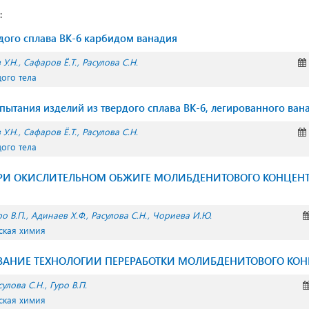
:
дого сплава ВК-6 карбидом ванадия
 У.Н.
Сафаров Ё.Т.
Расулова С.Н.
дого тела
пытания изделий из твердого сплава ВК-6, легированного ва
 У.Н.
Сафаров Ё.Т.
Расулова С.Н.
дого тела
РИ ОКИСЛИТЕЛЬНОМ ОБЖИГЕ МОЛИБДЕНИТОВОГО КОНЦЕНТР
ро В.П.
Адинаев Х.Ф.
Расулова С.Н.
Чориева И.Ю.
ская химия
ВАНИЕ ТЕХНОЛОГИИ ПЕРЕРАБОТКИ МОЛИБДЕНИТОВОГО КОН
сулова С.Н.
Гуро В.П.
ская химия