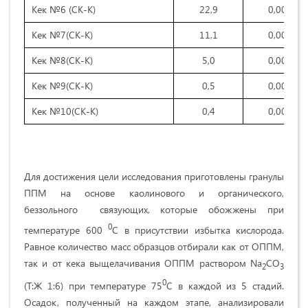
Кек №6 (СК-K)
22,9
0,0007
Кек №7(СК-K)
11,1
0,0009
Кек №8(СК-K)
5,0
0,0008
Кек №9(СК-K)
0,5
0,0007
Кек №10(СК-K)
0,4
0,0008
Для достижения цели исследования приготовлены гранулы
ППМ на основе каолинового и органического,
беззольного связующих, которые обожжены при
0
температуре 600
С в присутствии избытка кислорода.
Равное количество масс образцов отбирали как от ОППМ,
так и от кека выщелачивания ОППМ раствором Na
CO
2
3
0
(Т:Ж 1:6) при температуре 75
С в каждой из 5 стадий.
Осадок, полученный на каждом этапе, анализировали