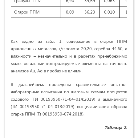
Гранулы ППМ
6,90
34,69
0,063
4,16
Огарок ППМ
0,09
36,23
0,010
1,57
Как видно из табл. 1, содержание в огарке ППМ
драгоценных металлов, г/т: золота 20,20, серебра 44,60, а
влажности – незначительно и в расчетах пренебрежимо
мало, остальные контролируемые элементы на точность
анализов Au, Ag в пробах не влияли.
В дальнейшем, проведены сравнительные опытно-
лабораторные испытания по шаговым схемам процессов
содового (ТИ 00193950-71-04-014:2019) и аммиачного
(ТИ 00193950-71-04-013:2019) выщелачивания образца
огарка ППМ (Ts 00193950-074:2018).
Таблица
2.