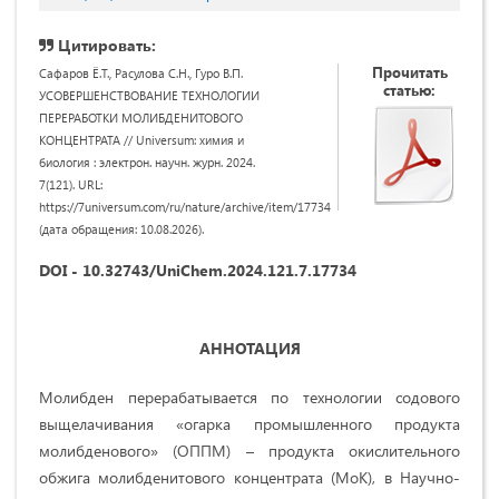
Цитировать:
Прочитать
Сафаров Ё.Т., Расулова С.Н., Гуро В.П.
статью:
УСОВЕРШЕНСТВОВАНИЕ ТЕХНОЛОГИИ
ПЕРЕРАБОТКИ МОЛИБДЕНИТОВОГО
КОНЦЕНТРАТА // Universum: химия и
биология : электрон. научн. журн. 2024.
7(121). URL:
https://7universum.com/ru/nature/archive/item/17734
(дата обращения: 10.08.2026).
DOI - 10.32743/UniChem.2024.121.7.17734
АННОТАЦИЯ
Молибден перерабатывается по технологии содового
выщелачивания «огарка промышленного продукта
молибденового» (ОППМ) – продукта окислительного
обжига молибденитового концентрата (МоК), в Научно-