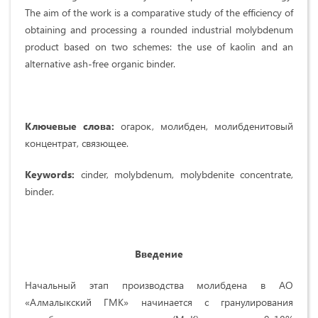
The aim of the work is a comparative study of the efficiency of
obtaining and processing a rounded industrial molybdenum
product based on two schemes: the use of kaolin and an
alternative ash-free organic binder.
Ключев
ые слова:
огарок, молибден, молибденитовый
концентрат, связющее.
Keywords:
cinder, molybdenum, molybdenite concentrate,
binder.
Введение
Начальный этап производства молибдена в АО
«Алмалыкский ГМК» начинается с гранулирования