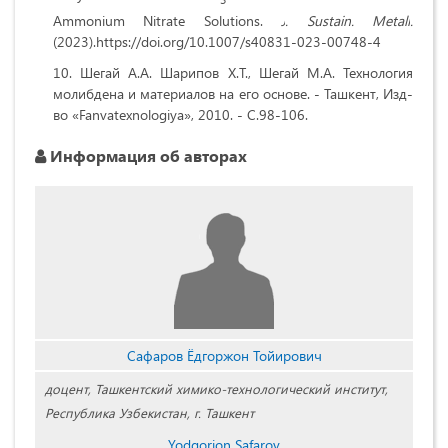
Ammonium Nitrate Solutions.
J
.
Sustain
.
Metall
.
(2023).https://
doi
.
org
/10.1007/
s40831-023-00748-4
Шегай А.А. Шарипов Х.Т., Шегай М.А. Технология
молибдена и материалов на его основе. - Ташкент, Изд-
во «Fanvatexnologiya», 2010. - C.98-106.
Информация об авторах
Сафаров Ёдгоржон Тойирович
доцент, Ташкентский химико-технологический институт,
Республика Узбекистан, г. Ташкент
Yodgorjon Safarov