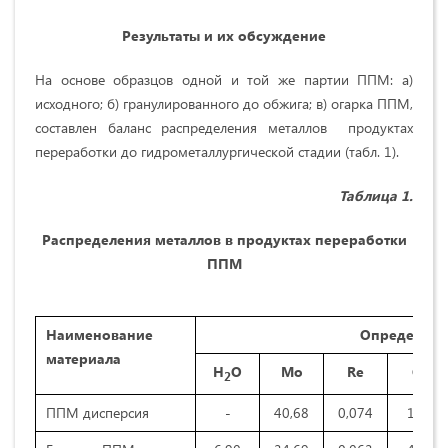
Результаты и их обсуждение
На основе образцов одной и той же партии ППМ: а)
исходного; б) гранулированного до обжига; в) огарка ППМ,
составлен баланс распределения металлов продуктах
переработки до гидрометаллургической стадии (табл. 1).
Таблица 1.
Распределения металлов в продуктах переработки
ППМ
Наименование
Определяем
материала
Н
О
Мо
Re
Cu
2
ППМ дисперсия
-
40,68
0,074
1,33