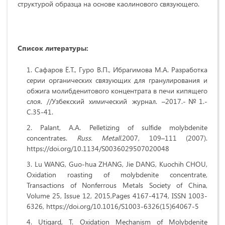
структурой образца на основе каолинового связующего.
Список ли
тературы:
Сафаров Ё.Т., Гуро В.П., Ибрагимова М.А. Разработка
серии органических связующих для гранулирования и
обжига молибденитового концентрата в печи кипящего
слоя. //Узбекский химический журнал. –2017.-№1.-
С.35-41.
Palant, A.A. Pelletizing of sulfide molybdenite
concentrates.
Russ. Metall.
2007, 109–111 (2007).
https://doi.org/10.1134/S0036029507020048
Lu WANG, Guo-hua ZHANG, Jie DANG, Kuochih CHOU,
Oxidation roasting of molybdenite concentrate,
Transactions of Nonferrous Metals Society of China,
Volume 25, Issue 12, 2015,Pages 4167-4174, ISSN 1003-
6326, https://doi.org/10.1016/S1003-6326(15)64067-5
Utigard, T. Oxidation Mechanism of Molybdenite