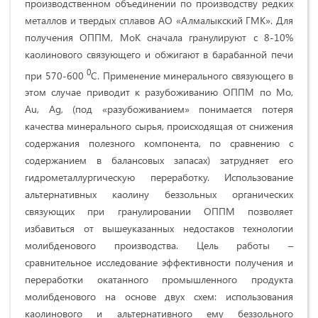
производственном объединении по производству редких
металлов и твердых сплавов АО «Алмалыкский ГМК». Для
получения ОППМ, МоК сначала гранулируют с 8-10%
каолинового связующего и обжигают в барабанной печи
0
при 570-600
С. Применение минерального связующего в
этом случае приводит к разубоживанию ОППМ по Мо,
Au, Ag, (под «разубоживанием» понимается потеря
качества минерального сырья, происходящая от снижения
содержания полезного компонента, по сравнению с
содержанием в балансовых запасах) затрудняет его
гидрометаллургическую переработку. Использование
альтернативных каолину беззольных органических
связующих при гранулировании ОППМ позволяет
избавиться от вышеуказанных недостаков технологии
молибденового производства. Цель работы –
сравнительное исследование эффективности получения и
переработки окатанного промышленного продукта
молибденового на основе двух схем: использования
каолинового и альтернативного ему беззольного