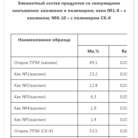
Элементный состав продуктов со связующими
окатывания: каолином и полимером; кеки №1-6 – с
каолином; №6-10 – с полимером СК-К
Наименование образца
Конц
Mo,%
Re,%
Огарок ППМ (каолин)
49,1
0,0153
Кек №1(каолин)
23,2
0,0155
Кек №2(каолин)
12,8
0,0147
Кек №3(каолин)
6,3
0,0152
Кек №4(каолин)
1,9
0,0156
Кек №5(каолин)
1,4
0,0163
Огарок ППМ (СК-K)
53,5
0,0009