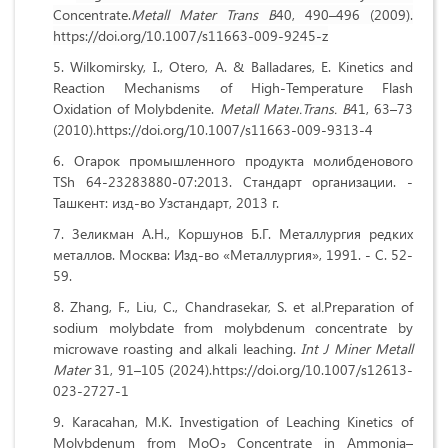
Concentrate.
Metall Mater Trans B
40, 490–496 (2009).
https://doi.org/10.1007/s11663-009-9245-z
Wilkomirsky, I., Otero, A. & Balladares, E. Kinetics and
Reaction Mechanisms of High-Temperature Flash
Oxidation of Molybdenite.
Metall
Mater
.
Trans
.
B
41, 63–73
(2010).https://
doi
.
org
/10.1007/
s11663-009-9313-4
Огарок промышленного продукта молибденового
TSh 64-23283880-07:2013. Стандарт организации. -
Ташкент: изд-во Узстандарт, 2013 г.
Зеликман А.Н., Коршунов Б.Г. Металлургия редких
металлов. Москва:
Изд-во «Металлургия», 1991. - C. 52-
59.
Zhang, F., Liu, C., Chandrasekar, S. et al
.
Preparation of
sodium molybdate from molybdenum concentrate by
microwave roasting and alkali leaching.
Int J Miner Metall
Mater
31, 91–105 (2024).https://doi.org/10.1007/s12613-
023-2727-1
Karacahan, M.K. Investigation of Leaching Kinetics of
Molybdenum from MoO
Concentrate in Ammonia–
3