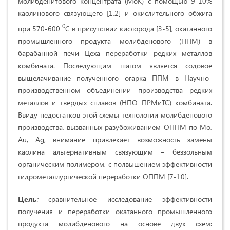
молибденитового концентрата (МоК) с помощью 9-10%
каолинового связующего [1,2] и окислительного обжига
0
при 570-600
С в присутствии кислорода [3-5], окатанного
промышленного продукта молибденового (ППМ) в
барабанной печи Цеха переработки редких металлов
комбината. Последующим шагом является содовое
выщелачивание полученного огарка ППМ в Научно-
производственном объединении производства редких
металлов и твердых сплавов (НПО ПРМиТС) комбината.
Ввиду недостатков этой схемы технологии молибденового
производства, вызванных разубоживанием ОППМ по Мо,
Au, Ag, внимание привлекает возможность замены
каолина альтернативным связующим – беззольным
органическим полимером, с полвышением эффективности
гидрометаллургической переработки ОППМ [7-10].
Цель
:
сравнительное исследование эффективности
получения и переработки окатанного промышленного
продукта молибденового на основе двух схем: