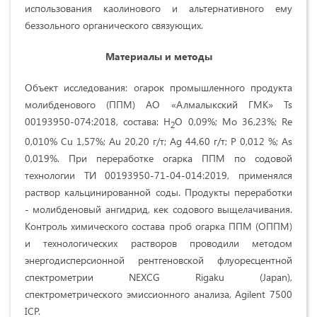
использования каолинового и альтернативного ему
беззольного органического связующих.
Материалы и методы
Объект исследования: огарок промышленного продукта
молибденового (ППМ) АО «Алмалыкский ГМК» Ts
00193950-074:2018, состава: Н
О 0,09%; Мо 36,23%; Re
2
0,010% Cu 1,57%; Au 20,20 г/т; Ag 44,60 г/т; P 0,012 %; As
0,019%. При переработке огарка ППМ по содовой
технологии ТИ 00193950-71-04-014:2019, применялся
раствор кальцинированной соды. Продукты переработки
- молибденовый ангидрид, кек содового выщелачивания.
Контроль химического состава проб огарка ППМ (ОППМ)
и технологических растворов проводили методом
энергодисперсионной рентгеновской флуоресцентной
спектрометрии NEXCG Rigaku (Japan),
спектрометрического эмиссионного анализа, Agilent 7500
IСP.