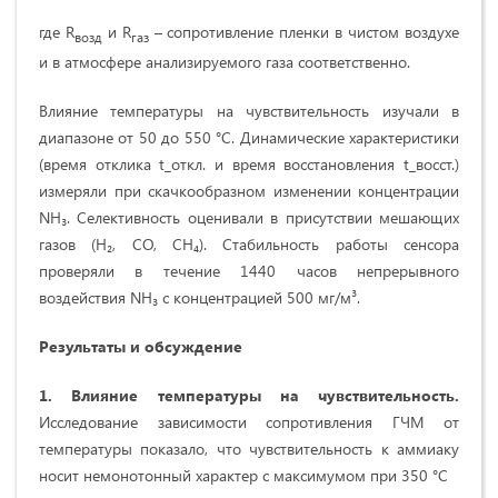
где R
​ и R
​ – сопротивление пленки в чистом воздухе
возд
газ
и в атмосфере анализируемого газа соответственно.
Влияние температуры на чувствительность изучали в
диапазоне от 50 до 550 °C. Динамические характеристики
(время отклика t_откл. и время восстановления t_восст.)
измеряли при скачкообразном изменении концентрации
NH₃. Селективность оценивали в присутствии мешающих
газов (H₂, CO, CH₄). Стабильность работы сенсора
проверяли в течение 1440 часов непрерывного
воздействия NH₃ с концентрацией 500 мг/м³.
Результаты и обсуждение
1. Влияние температуры на чувствительность
.
Исследование зависимости сопротивления ГЧМ от
температуры показало, что чувствительность к аммиаку
носит немонотонный характер с максимумом при 350 °C