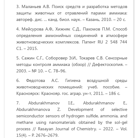
Маланьев А.В. Поиск средств и разработка методов
защиты животных от отравлений парами аммиака:
автореф. дис. … канд. биол. наук. – Казань, 2010. – 20 с.
Мейсурова А.Ф., Хижняк С.Д., Пахомов П.М. Способ
определения аммонийных соединений в атмосфере
животноводческих комплексов. Патент RU 2 548 744
C1. – 2015.
Сажин С.Г., Соборовер Э.И., Токарев С.В. Сенсорные
методы контроля аммиака (обзор) // Дефектоскопия. –
2003. – № 10. – С. 78–96.
Федотова А.С. Гигиена воздушной среды
животноводческих помещений: учеб. пособие. –
Красноярск: Краснояр. гос. аграр. ун-т, 2011. – 186 с.
Abdurakhmanov I.E., Abdurakhmanov E.,
Abdurakhmanova Z. Development of selective
semiconductor sensors of hydrogen sulfide, ammonia, and
methane using nanomaterials obtained by the sol-gel
process // Rasayan Journal of Chemistry. – 2022. – Vol.
15(4). – P. 2676–2679.