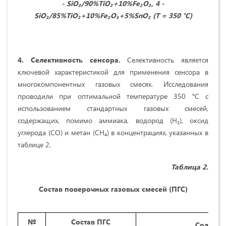
- SiO₂/90%TiO₂+10%Fe₂O₃, 4 -
SiO₂/85%TiO₂+10%Fe₂O₃+5%SnO₂ (Т = 350 °C)
4. Селективность сенсора
.
Селективность является
ключевой характеристикой для применения сенсора в
многокомпонентных газовых смесях. Исследования
проводили при оптимальной температуре 350 °C с
использованием стандартных газовых смесей,
содержащих, помимо аммиака, водород (H₂), оксид
углерода (CO) и метан (CH₄) в концентрациях, указанных в
таблице 2.
Таблица 2.
Состав поверочных газовых смесей (ПГС)
№
Состав ПГС
Содержа