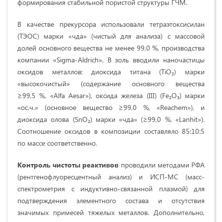
формирования стабильной пористой структуры ГЧМ.
В качестве прекурсора использовали тетраэтоксисилан
(ТЭОС) марки «чда» (чистый для анализа) с массовой
долей основного вещества не менее 99,0 %, производства
компании «Sigma-Aldrich». В золь вводили наночастицы
оксидов металлов: диоксида титана (TiO₂) марки
«высокочистый» (содержание основного вещества
≥99,5 %, «Alfa Aesar»), оксида железа (III) (Fe₂O₃) марки
«ос.ч.» (основное вещество ≥99,0 %, «Reachem»), и
диоксида олова (SnO₂) марки «чда» (≥99,0 %, «Lanhit»).
Соотношение оксидов в композиции составляло 85:10:5
по массе соответственно.
Контроль чистоты реактивов
проводили методами РФА
(рентгенофлуоресцентный анализ) и ИСП-МС (масс-
спектрометрия с индуктивно-связанной плазмой) для
подтверждения элементного состава и отсутствия
значимых примесей тяжелых металлов. Дополнительно,