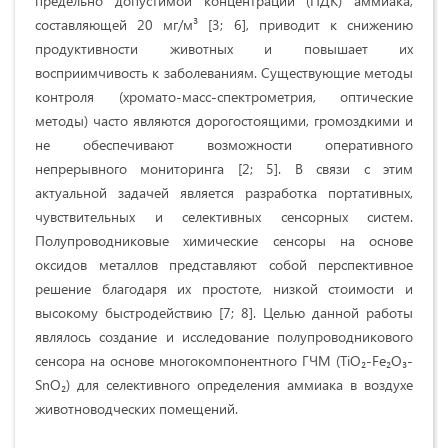
предельно допустимой концентрации (ПДК) аммиака,
составляющей 20 мг/м³ [3; 6], приводит к снижению
продуктивности животных и повышает их
восприимчивость к заболеваниям. Существующие методы
контроля (хромато-масс-спектрометрия, оптические
методы) часто являются дорогостоящими, громоздкими и
не обеспечивают возможности оперативного
непрерывного мониторинга [2; 5]. В связи с этим
актуальной задачей является разработка портативных,
чувствительных и селективных сенсорных систем.
Полупроводниковые химические сенсоры на основе
оксидов металлов представляют собой перспективное
решение благодаря их простоте, низкой стоимости и
высокому быстродействию [7; 8]. Целью данной работы
являлось создание и исследование полупроводникового
сенсора на основе многокомпонентного ГЧМ (TiO₂-Fe₂O₃-
SnO₂) для селективного определения аммиака в воздухе
животноводческих помещений.