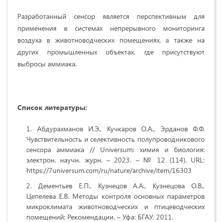
Разработанный сенсор является перспективным для
применения в системах непрерывного мониторинга
воздуха в животноводческих помещениях, а также на
других промышленных объектах, где присутствуют
выбросы аммиака.
Список литературы:
Абдурахманов И.Э., Кучкаров О.A., Эрданов Ф.Ф.
Чувствительность и селективность полупроводникового
сенсора аммиака // Universum: химия и биология:
электрон. научн. журн. – 2023. – № 12 (114). URL:
https://7universum.com/ru/nature/archive/item/16303
Дементьев Е.П., Кузнецов А.А., Кузнецова О.В.,
Цепелева Е.В. Методы контроля основных параметров
микроклимата животноводческих и птицеводческих
помещений: Рекомендации. – Уфа: БГАУ, 2011.