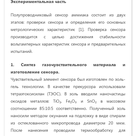
Экспериментальная часть
Полупроводниковый сенсор аммиака состоит из двух
этапов: проверки сенсора и определения его основных
метрологических характеристик [1]. Проверка сенсора
производится с целью достижения стабильности
вольтамперных характеристик сенсора и предварительных
испытаний.
1. Синтез газочувствительного материала и
изготовление сенсора
.
Чувствительный элемент сенсора был изготовлен по золь-
гель технологии. В качестве прекурсора использовали
тетраэтоксисилан (ТЭОС). В золь вводили наночастицы
оксидов металлов: TiO₂, Fe₂O₃ и SnO₂ в массовом
соотношении 85:10:5 соответственно. Полученный золь
наносили методом окунания на подложку в виде спирали
из остеклованного микропровода диаметром 20 мкм.
После нанесения проводили термообработку для