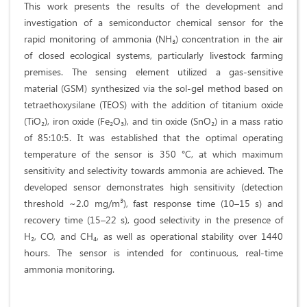
This work presents the results of the development and
investigation of a semiconductor chemical sensor for the
rapid monitoring of ammonia (NH₃) concentration in the air
of closed ecological systems, particularly livestock farming
premises. The sensing element utilized a gas-sensitive
material (GSM) synthesized via the sol-gel method based on
tetraethoxysilane (TEOS) with the addition of titanium oxide
(TiO₂), iron oxide (Fe₂O₃), and tin oxide (SnO₂) in a mass ratio
of 85:10:5. It was established that the optimal operating
temperature of the sensor is 350 °C, at which maximum
sensitivity and selectivity towards ammonia are achieved. The
developed sensor demonstrates high sensitivity (detection
threshold ~2.0 mg/m³), fast response time (10–15 s) and
recovery time (15–22 s), good selectivity in the presence of
H₂, CO, and CH₄, as well as operational stability over 1440
hours. The sensor is intended for continuous, real-time
ammonia monitoring.