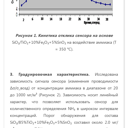
Рисунок 1. Кинетика отклика сенсора на основе
SiО₂/TiO₂+10%Fe₂O₃+5%SnO₂ на воздействие аммиака (Т
= 350 °C).
3. Градуировочная характеристика
.
Исследована
зависимость сигнала сенсора (изменения проводимости
Δσ/σ_возд) от концентрации аммиака в диапазоне от 20
до 1000 мг/м³ (Рисунок 2). Зависимость носит линейный
характер, что позволяет использовать сенсор для
количественного определения NH₃ в широком интервале
концентраций. Порог обнаружения для состава
SiО₂/85%TiO₂+10%Fe₂O₃+5%SnO₂ составил около 2.0 мг/