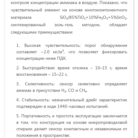
контроля концентрации аммиака в воздухе. Показано, что
чувствительный элемент на основе многокомпонентного
материала SiO₂/85%TiO₂+10%Fe₂O₃+5%SnO₂,
синтезированный золь-гель методом, обладает
следующими преимуществами:
Высокая чувствительность: порог обнаружения
составляет ~2.0 мг/м³, что позволяет фиксировать
концентрации ниже ПДК.
Быстродействие: время отклика – 10–15 с, время
восстановления – 15–22 с.
Селективность: сенсор селективно определяет
аммиак в присутствии H₂, CO и CH₄.
Стабильность: незначительный дрейг характеристик
подтвержден в ходе 1440-часовых испытаний.
Портативность и простота эксплуатации заключается
в том, что конструкция на основе микропроводковой
спирали делает сенсор компактным и независимым от
положения в пространстве.