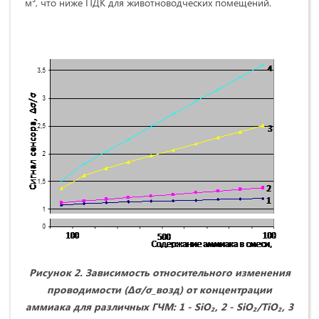
м³, что ниже ПДК для животноводческих помещений.
Рисунок 2. Зависимость относительного изменения
проводимости (Δσ/σ_возд) от концентрации
аммиака для различных ГЧМ: 1 - SiO₂, 2 - SiO₂/TiO₂, 3