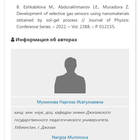
Eshkabilova M., Abdurakhmanov I.E., Muradova Z.
Development of selective gas sensors using nanomaterials
obtained by sol-gel process // Journal of Physics:
Conference Series. – 2022. – Vol. 2388. – P. 012155.
Информация об авторах
Муминова Наргиза Исатуллаевна
канд. хим. наук, доц. кафедры химии Джизакского
государственного педагогического университета,
Узбекистан, г. Джизак
Nаrgizа Muminоvа