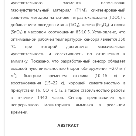
чувствительного элемента использован
газочувствительный материал (ГЧМ), синтезированный
золь-гель методом на основе тетраэтоксисилана (ТЭОС) с
добавлением оксидов титана (TiO₂), железа (Fe₂O₃) и олова
(SnO₂) в массовом соотношении 85:10:5. Установлено, что
оптимальной рабочей температурой сенсора является 350
°C, при которой достигается максимальная
чувствительность и селективность по отношению к
аммиаку. Показано, что разработанный сенсор обладает
высокой чувствительностью (порог обнаружения ~2.0 мг/
м³), быстрым временем отклика (10–15 с) и
восстановления (15–22 с), хорошей селективностью в
присутствии H₂, CO и CH₄, а также стабильностью работы
в течение 1440 часов. Сенсор предназначен для
непрерывного мониторинга аммиака в реальном
времени.
ABSTRACT