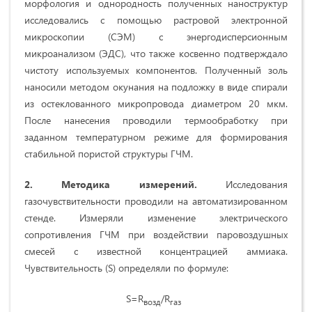
морфология и однородность полученных наноструктур
исследовались с помощью растровой электронной
микроскопии (СЭМ) с энергодисперсионным
микроанализом (ЭДС), что также косвенно подтверждало
чистоту используемых компонентов. Полученный золь
наносили методом окунания на подложку в виде спирали
из остеклованного микропровода диаметром 20 мкм.
После нанесения проводили термообработку при
заданном температурном режиме для формирования
стабильной пористой структуры ГЧМ.
2. Методика измерений
.
Исследования
газочувствительности проводили на автоматизированном
стенде. Измеряли изменение электрического
сопротивления ГЧМ при воздействии паровоздушных
смесей с известной концентрацией аммиака.
Чувствительность (S) определяли по формуле:
S=R
/R
возд
газ