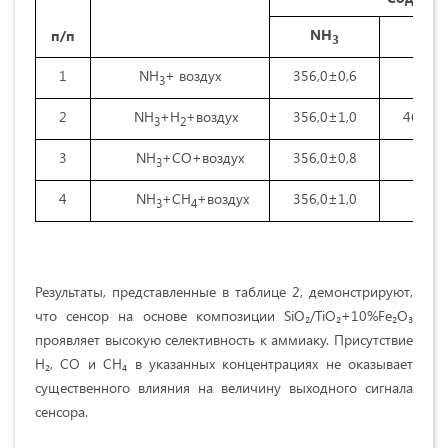
NH
H
п/п
3
2
1
NH
+ воздух
356,0±0,6
-
3
2
NH
+H
+воздух
356,0±1,0
460,0±
3
2
3
NH
+CO+воздух
356,0±0,8
-
3
4
NH
+CH
+воздух
356,0±1,0
-
3
4
Результаты, представленные в таблице 2, демонстрируют,
что сенсор на основе композиции SiO₂/TiO₂+10%Fe₂O₃
проявляет высокую селективность к аммиаку. Присутствие
H₂, CO и CH₄ в указанных концентрациях не оказывает
существенного влияния на величину выходного сигнала
сенсора.