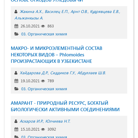
Жакина А.Х.
Василец Е.П.
Арнт О.В.
Кудрявцева Е.В.
Альжанкызы А.
26.10.2021
863
03. Органическая химия
МАКРО- И МИКРОЭЛЕМЕНТНЫЙ СОСТАВ
НЕКОТОРЫХ ВИДОВ – Phlomoides
ПРОИЗРАСТАЮЩИХ В УЗБЕКИСТАНЕ
Хайдарова Д.Р.
Сиддиков Г.У.
Абдуллаев Ш.В.
19.10.2021
789
03. Органическая химия
АМАРАНТ - ПРИРОДНЫЙ РЕСУРС, БОГАТЫЙ
БИОЛОГИЧЕСКИ АКТИВНЫМИ СОЕДИНЕНИЯМИ
Аскаров И.Р.
Юлчиева Н.Т.
15.10.2021
3092
03. Органическая химия