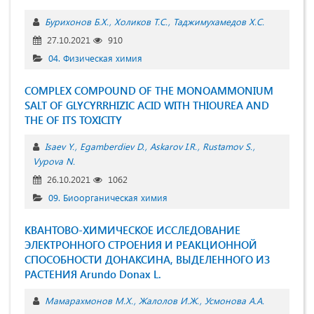
Бурихонов Б.Х.
Холиков Т.С.
Таджимухамедов Х.С.
27.10.2021
910
04. Физическая химия
COMPLEX COMPOUND OF THE MONOAMMONIUM
SALT OF GLYCYRRHIZIC ACID WITH THIOUREA AND
THE OF ITS TOXICITY
Isaev Y.
Egamberdiev D.
Askarov I.R.
Rustamov S.
Vypova N.
26.10.2021
1062
09. Биоорганическая химия
КВАНТОВО-ХИМИЧЕСКОЕ ИССЛЕДОВАНИЕ
ЭЛЕКТРОННОГО СТРОЕНИЯ И РЕАКЦИОННОЙ
СПОСОБНОСТИ ДОНАКСИНА, ВЫДЕЛЕННОГО ИЗ
РАСТЕНИЯ Arundo Donax L.
Мамарахмонов М.Х.
Жалолов И.Ж.
Усмонова А.А.