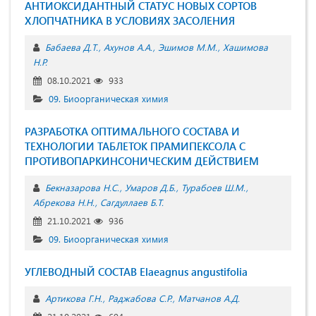
АНТИОКСИДАНТНЫЙ СТАТУС НОВЫХ СОРТОВ
ХЛОПЧАТНИКА В УСЛОВИЯХ ЗАСОЛЕНИЯ
Бабаева Д.Т.
Ахунов А.А.
Эшимов М.М.
Хашимова
Н.Р.
08.10.2021
933
09. Биоорганическая химия
РАЗРАБОТКА ОПТИМАЛЬНОГО СОСТАВА И
ТЕХНОЛОГИИ ТАБЛЕТОК ПРАМИПЕКСОЛА С
ПРОТИВОПАРКИНСОНИЧЕСКИМ ДЕЙСТВИЕМ
Бекназарова Н.С.
Умаров Д.Б.
Турабоев Ш.М.
Абрекова Н.Н.
Сагдуллаев Б.Т.
21.10.2021
936
09. Биоорганическая химия
УГЛЕВОДНЫЙ СОСТАВ Elaeagnus angustifolia
Артикова Г.Н.
Раджабова С.Р.
Матчанов А.Д.