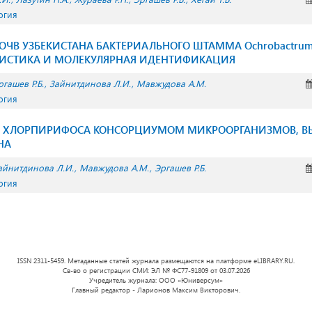
огия
ОЧВ УЗБЕКИСТАНА БАКТЕРИАЛЬНОГО ШТАММА Ochrobactrum 
ТЕРИСТИКА И МОЛЕКУЛЯРНАЯ ИДЕНТИФИКAЦИЯ
ргашев Р.Б.
Зайнитдинова Л.И.
Мавжудова А.М.
огия
 ХЛОРПИРИФОСА КОНСОРЦИУМОМ МИКРООРГАНИЗМОВ, В
НА
айнитдинова Л.И.
Мавжудова А.М.
Эргашев Р.Б.
огия
ISSN 2311-5459. Метаданные статей журнала размещаются на платформе eLIBRARY.RU.
Св-во о регистрации СМИ: ЭЛ № ФС77-91809 от 03.07.2026
Учредитель журнала: ООО «Юниверсум»
Главный редактор - Ларионов Максим Викторович.