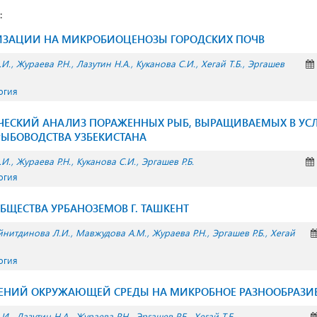
:
ИЗАЦИИ НА МИКРОБИОЦЕНОЗЫ ГОРОДСКИХ ПОЧВ
.И.
Жураева Р.Н.
Лазутин Н.А.
Куканова С.И.
Хегай Т.Б.
Эргашев
огия
ЕСКИЙ АНАЛИЗ ПОРАЖЕННЫХ РЫБ, ВЫРАЩИВАЕМЫХ В УС
РЫБОВОДСТВА УЗБЕКИСТАНА
.И.
Жураева Р.Н.
Куканова С.И.
Эргашев Р.Б.
огия
ЩЕСТВА УРБАНОЗЕМОВ Г. ТАШКЕНТ
йнитдинова Л.И.
Мавжудова А.М.
Жураева Р.Н.
Эргашев Р.Б.
Хегай
огия
ЕНИЙ ОКРУЖАЮЩЕЙ СРЕДЫ НА МИКРОБНОЕ РАЗНООБРАЗИ
.И.
Лазутин Н.А.
Жураева Р.Н.
Эргашев Р.Б.
Хегай Т.Б.