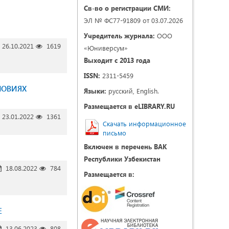
Св-во о регистрации СМИ:
ЭЛ № ФС77-91809 от 03.07.2026
Учредитель журнала:
ООО
26.10.2021
1619
«Юниверсум»
Выходит с 2013 года
ISSN:
2311-5459
ЛОВИЯХ
Языки:
русский, English.
Размещается в eLIBRARY.RU
23.01.2022
1361
Скачать информационное
письмо
Включен в перечень ВАК
Республики Узбекистан
18.08.2022
784
Размещается в:
Е
13.06.2023
808