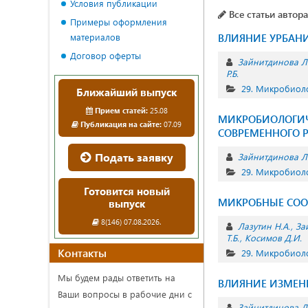
Условия публикации
Все статьи автора
Примеры оформления
материалов
ВЛИЯНИЕ УРБАН
Договор оферты
Зайнитдинова Л
Р.Б.
29. Микробиол
Ближайший выпуск
Прием статей:
25.08
МИКРОБИОЛОГИЧ
Публикация на сайте:
07.09
СОВРЕМЕННОГО 
Подать заявку
Зайнитдинова Л
29. Микробиол
Готовится новый
МИКРОБНЫЕ СООБ
выпуск
8(146) 07.08.2026.
Лазутин Н.А.
За
Т.Б.
Косимов Д.И.
Контакты
29. Микробиол
Мы будем рады ответить на
ВЛИЯНИЕ ИЗМЕН
Ваши вопросы в рабочие дни с
Зайнитдинова Л