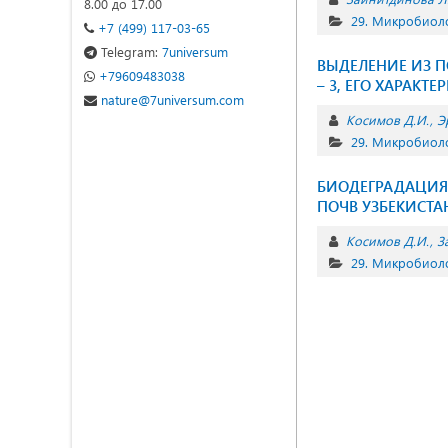
8.00 до 17.00
29. Микробиол
+7 (499) 117-03-65
Telegram:
7universum
ВЫДЕЛЕНИЕ ИЗ П
+79609483038
– 3, ЕГО ХАРАК
nature@7universum.com
Косимов Д.И.
Э
29. Микробиол
БИОДЕГРАДАЦИЯ
ПОЧВ УЗБЕКИСТА
Косимов Д.И.
З
29. Микробиол