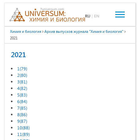
RU
|
EN
Химия и биология
Архив выпусков журнала "Химия и биология"
2021
2021
1(79)
2(80)
3(81)
4(82)
5(83)
6(84)
7(85)
8(86)
9(87)
10(88)
11(89)