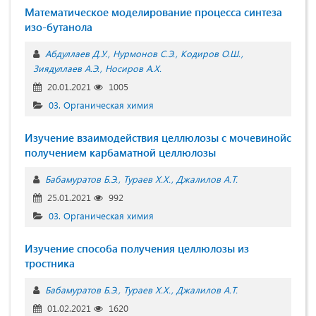
Математическое моделирование процесса синтеза
изо-бутанола
Абдуллаев Д.У.
Нурмонов С.Э.
Кодиров О.Ш.
Зиядуллаев А.Э.
Носиров А.Х.
20.01.2021
1005
03. Органическая химия
Изучение взаимодействия целлюлозы с мочевинойс
получением карбаматной целлюлозы
Бабамуратов Б.Э.
Тураев Х.Х.
Джалилов А.Т.
25.01.2021
992
03. Органическая химия
Изучение способа получения целлюлозы из
тростника
Бабамуратов Б.Э.
Тураев Х.Х.
Джалилов А.Т.
01.02.2021
1620