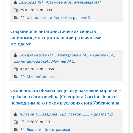
Закирова Р.П.
Агзамова М.А.
Матекеева А.П.
25.01.2021
900
22. Физиология и биохимия растений
Сохранность антагонистических свойств
актиномицетов при хранении различными
методами
Бекмухамедова Н.К.
Мавжудова А.М.
Куканова С.И.
Зайнитдинова Л.И.
Мамиев М.С.
02.02.2021
1050
29. Микробиология
Особенности обмена веществ у бахчевой коровки –
Epilachna chrusomelina (Coleoptera Coccinellidae) в
период зимнего покоя в условиях юга Узбекистана
Тилавов Т.
Базарова Н.Ш.
Узаков З.З.
Кудратов Г.Д.
17.12.2020
1011
34. Экология (по отраслям)