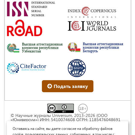
Подать заявку
© Научные журналы Universum, 2013-2026 (ООО
«Юниверсум») ИНН: 5410074608 ОГРН: 1185476048691
Это произведение доступно по
лицензии Creative
Commons « Attribution» («Атрибуция») 4.0
Оставаясь на сайте, вы даете согласие на обработку файлов
Непортированная
.
cookie, пользовательских данных, собираемых, в том числе с