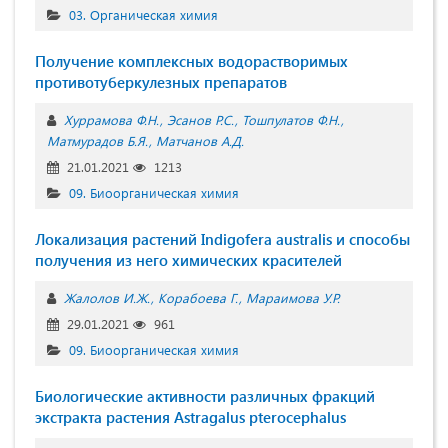
03. Органическая химия
Получение комплексных водорастворимых
противотуберкулезных препаратов
Хуррамова Ф.Н.
Эсанов Р.С.
Тошпулатов Ф.Н.
Матмурадов Б.Я.
Матчанов А.Д.
21.01.2021
1213
09. Биоорганическая химия
Локализация растений Indigofera australis и способы
получения из него химических красителей
Жалолов И.Ж.
Корабоева Г.
Мараимова У.Р.
29.01.2021
961
09. Биоорганическая химия
Биологические активности различных фракций
экстракта растения Astragalus pterocephalus