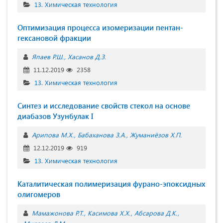
13. Химическая технология
Оптимизация процесса изомеризации пентан-
гексановой фракции
Япаев Р.Ш.
Хасанов Д.З.
11.12.2019
2358
13. Химическая технология
Синтез и исследование свойств стекол на основе
диабазов Узунбулак I
Арипова М.Х.
Бабаханова З.А.
Жуманиёзов Х.П.
12.12.2019
919
13. Химическая технология
Каталитическая полимеризация фурано-эпоксидных
олигомеров
Мамажонова Р.Т.
Кaсимова Х.Х.
Абсарова Д.К.