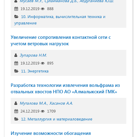
Мусаев М.У.
Сулайманова Д.Б.
Абдуганиева Ю.Ш.
19.12.2019
888
10. Информатика, вычислительная техника и
управление
Увеличение сопротивления контактной сети с
учетом ветровых нагрузок
Зупарова Н.М.
19.12.2019
895
11. Энергетика
Разработка технологии извлечения вольфрама из
отвальных хвостов НПО АО «Алмалыкский ГМК»
Муталова М.А.
Хасанов А.А.
24.12.2019
1709
12. Металлургия и материаловедение
Изучение возможности обогащения