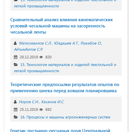
легкой промышленности
Сравнительный анализ влияния кинематических
условий чесальной машины на засоренность
чесальной ленты
Матисмаилов С.Л.
Юлдашев А.Т.
Ражабов О.
Айтымбетов С.Р.
20.12.2019
820
15. Технология материалов и изделий текстильной и
легкой промышленности
Теоретические предпосылки результатов опытов по
применению шнека перед ковшом планировшика
Норов С.Н.
Хасанов И.С.
25.11.2019
692
16. Процессы и машины агроинженерных систем
Генезис пустынно-песчаных почв Центральной