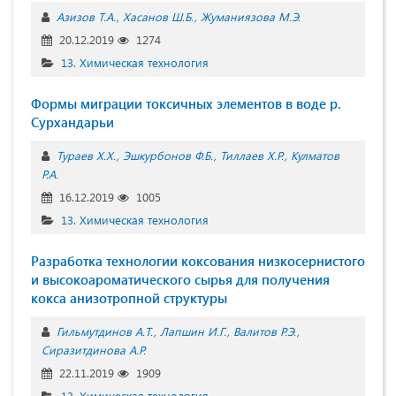
Азизов Т.А.
Хасанов Ш.Б.
Жуманиязова М.Э.
20.12.2019
1274
13. Химическая технология
Формы миграции токсичных элементов в воде р.
Сурхандарьи
Тураев Х.Х.
Эшкурбонов Ф.Б.
Тиллаев Х.Р.
Кулматов
Р.А.
16.12.2019
1005
13. Химическая технология
Разработка технологии коксования низкосернистого
и высокоароматического сырья для получения
кокса анизотропной структуры
Гильмутдинов А.Т.
Лапшин И.Г.
Валитов Р.Э.
Сиразитдинова А.Р.
22.11.2019
1909
13. Химическая технология