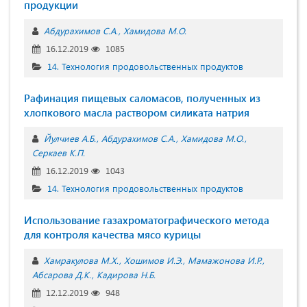
продукции
Абдурахимов С.А.
Хамидова М.О.
16.12.2019
1085
14. Технология продовольственных продуктов
Рафинация пищевых саломасов, полученных из
хлопкового масла раствором силиката натрия
Йулчиев А.Б.
Абдурахимов С.А.
Хамидова М.О.
Серкаев К.П.
16.12.2019
1043
14. Технология продовольственных продуктов
Использование газахроматографического метода
для контроля качества мясо курицы
Хамракулова М.Х.
Хошимов И.Э.
Мамажонова И.Р.
Абсарова Д.К.
Кадирова Н.Б.
12.12.2019
948