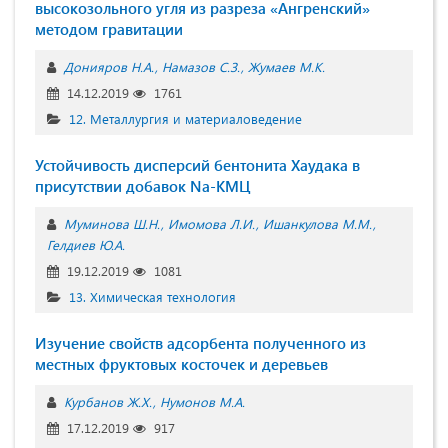
высокозольного угля из разреза «Ангренский»
методом гравитации
Донияров Н.А.
Намазов С.З.
Жумаев М.К.
14.12.2019
1761
12. Металлургия и материаловедение
Устойчивость дисперсий бентонита Хаудака в
присутствии добавок Na-КМЦ
Муминова Ш.Н.
Имомова Л.И.
Ишанкулова М.М.
Гелдиев Ю.А.
19.12.2019
1081
13. Химическая технология
Изучение свойств адсорбента полученного из
местных фруктовых косточек и деревьев
Курбанов Ж.Х.
Нумонов М.А.
17.12.2019
917