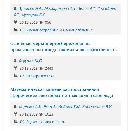
Эргашев Н.А.
Маткаримов Ш.А.
Зияев А.Т.
Тожибоев
Б.Т.
Кучкаров Б.У.
20.12.2019
856
02. Машиностроение и машиноведение
Основные меры энергосбережения на
промышленных предприятиях и их эффективность
Гафуров М.О.
20.12.2019
2443
07. Электротехника
Математическая модель распространения
сферических электромагнитных волн в слое льда
Корчака А.В.
Эм А.А.
Лобова Т.Ж.
Короченцев В.И.
20.12.2019
1023
09. Радиотехника и связь