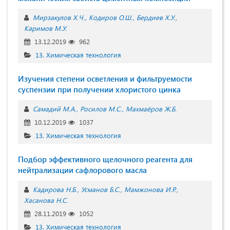
Мирзакулов Х.Ч.
Кодиров О.Ш.
Бердиев Х.У.
Каримов М.У.
13.12.2019
962
13. Химическая технология
Изучения степени осветления и фильтруемости
суспензии при получении хлористого цинка
Самадий М.А.
Росилов М.С.
Махмаёров Ж.Б.
10.12.2019
1037
13. Химическая технология
Подбор эффективного щелочного реагента для
нейтрализации сафлорового масла
Кадирова Н.Б.
Усманов Б.С.
Мамжонова И.Р.
Хасанова Н.С.
28.11.2019
1052
13. Химическая технология