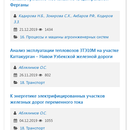
Ферганы
Кадирова Н.Б.
Зокирова С.Х.
Акбаров Р.Ф.
Кодиров
З.З.
21.12.2019
1434
16. Процессы и машины агроинженерных систем
Анализ эксплуатации тепловозов 3ТЭ10М на участке
Каттакурган – Навои Узбекской железной дороги
Аблялимов О.С.
26.11.2019
802
18. Транспорт
К энергетике электрифицированных участков
железных дорог переменного тока
Аблялимов О.С.
04.12.2019
1055
18. Транспорт