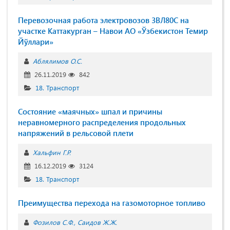
Перевозочная работа электровозов 3ВЛ80С на
участке Каттакурган – Навои АО «Ўзбекистон Темир
Йўллари»
Аблялимов О.С.
26.11.2019
842
18. Транспорт
Состояние «маячных» шпал и причины
неравномерного распределения продольных
напряжений в рельсовой плети
Хальфин Г.Р.
16.12.2019
3124
18. Транспорт
Преимущества перехода на газомоторное топливо
Фозилов С.Ф.
Саидов Ж.Ж.