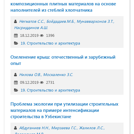
композиционных плитных материалов на основе
наполнителей из стеблей хлопчатника
Негматов С.С.
Бойдадаев.М.Б.
Мунаввархонов З.Т.
Насриддинов А.Ш.
18.12.2019
1396
19. Строительство и архитектура
Озеленение крыш: отечественный и зарубежный
опыт
Нилова О.В.
Москаленко З.С.
09.12.2019
2731
19. Строительство и архитектура
Проблема экологии при утилизации строительных
материалов на примере интенсификации
строительства в Узбекистане
Абдуганиев Н.Н.
Мирзаева Г.С.
Жалилов Л.С.
Дадакузиев М.Р.