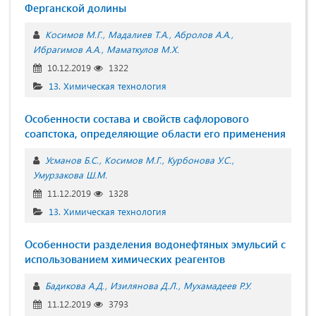
Ферганской долины
Косимов М.Г.
Мадалиев Т.А.
Абролов А.А.
Ибрагимов А.А.
Маматкулов М.Х.
10.12.2019
1322
13. Химическая технология
Особенности состава и свойств сафлорового
соапстока, определяющие области его применения
Усманов Б.С.
Косимов М.Г.
Курбонова У.С.
Умурзакова Ш.М.
11.12.2019
1328
13. Химическая технология
Особенности разделения водонефтяных эмульсий с
использованием химических реагентов
Бадикова А.Д.
Изилянова Д.Л.
Мухамадеев Р.У.
11.12.2019
3793