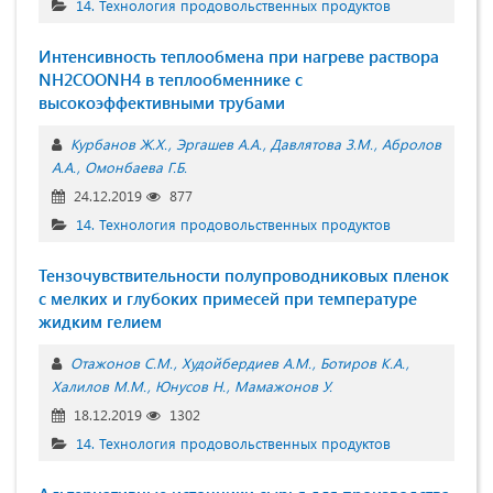
14. Технология продовольственных продуктов
Интенсивность теплообмена при нагреве раствора
NH2COONH4 в теплообменнике с
высокоэффективными трубами
Курбанов Ж.Х.
Эргашев А.А.
Давлятова З.М.
Абролов
А.А.
Омонбаева Г.Б.
24.12.2019
877
14. Технология продовольственных продуктов
Тензочувствительности полупроводниковых пленок
с мелких и глубоких примесей при температуре
жидким гелием
Отажонов С.М.
Худойбердиев А.М.
Ботиров К.А.
Халилов М.М.
Юнусов Н.
Мамажонов У.
18.12.2019
1302
14. Технология продовольственных продуктов