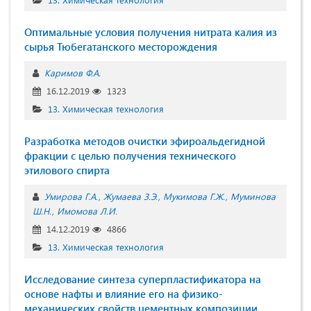
Оптимальные условия получения нитрата калия из
сырья Тюбегатанского месторождения
Каримов Ф.А.
16.12.2019
1323
13. Химическая технология
Разработка методов очистки эфироальдегидной
фракции с целью получения технического
этилового спирта
Умирова Г.А.
Жумаева З.Э.
Мукимова Г.Ж.
Муминова
Ш.Н.
Имомова Л.И.
14.12.2019
4866
13. Химическая технология
Исследование синтеза суперпластификатора на
основе нафты и влияние его на физико-
механических свойств цементных композиции