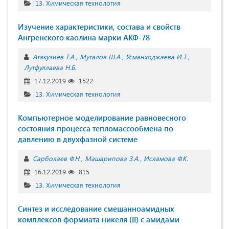
13. Химическая технология
Изучение характеристики, состава и свойств
Ангренского каолина марки АКФ-78
Атакузиев Т.А.
Муталов Ш.А.
Усманходжаева И.Т.
Лутфуллаева Н.Б.
17.12.2019
1522
13. Химическая технология
Компьютерное моделирование равновесного
состояния процесса тепломассообмена по
давлению в двухфазной системе
Сарболаев Ф.Н.
Машарипова З.А.
Исламова Ф.К.
16.12.2019
815
13. Химическая технология
Синтез и исследование смешанноамидных
комплексов формиата никеля (II) с амидами