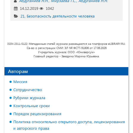
Абдуганиев Н.Н.
Мирзаева Г.С.
Абдуганиев Н.Н.
14.12.2019
1042
21. Безопасность деятельности человека
ISSN 2311-5122. Метаданные статей журнала размещаются на платформе eLIBRARY.RU.
Св-во о регистрации СМИ: ЭЛ № ФС77-91806 от 17.06.2026
Учредитель журнала: ООО «Юниверсум»
Главный редактор - Звездина Марина Юрьевна.
Авторам
Миссия
Сотрудничество
Рубрики журнала
Контрольные сроки
Порядок рецензирования
Политика относительно открытого доступа, лицензирования
и авторского права