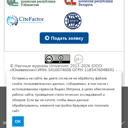
Подать заявку
© Научные журналы Universum, 2013-2026 (ООО
«Юниверсум») ИНН: 5410074608 ОГРН: 1185476048691
Это произведение доступно по
лицензии Creative
Commons « Attribution» («Атрибуция») 4.0
Оставаясь на сайте, вы даете согласие на обработку файлов
Непортированная
.
cookie, пользовательских данных, собираемых, в том числе с
использованием сервисов Яндекс.Метрика, в целях обеспечения
Политика обработки персональных данных
работы сайта, проведения статистических исследований и
обзоров. Если вы не хотите, чтобы ваши данные
Договор оферты
обрабатывались, измените настройки браузера или покиньте
Опубликовать научную статью
сайт.
Сайт научных статей и публикаций
OK
Международный научно-исследовательский журнал "Юниверсум"