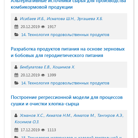
Альтернативные источники сырья для производства
комбикормовой продукции
Исабаев И.Б.
Исматова Ш.Н.
Эргашева Х.Б.
20.12.2019
1917
14. Технология продовольственных продуктов
Разработка продуктов питания на основе зерновых
и бобовых для геродиетического питания
Бекбулатова Е.В.
Хошимов Х.
20.12.2019
1399
14. Технология продовольственных продуктов
Построение регрессионной модели для процессов
сушки и очистки хлопка-сырца
Усманов Х.С.
Ахматов Н.М.
Ахматов М.
Тангиров А.Э.
Косимов О.З.
17.12.2019
1113
15. Технология материалов и изделий текстильной и