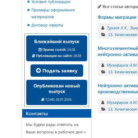
Условия публикации
Все статьи автора
Примеры оформления
материалов
Формы миграции т
Договор оферты
Тураев Х.Х.
Эшк
13. Химическая
Ближайший выпуск
Многоэлементный 
Прием статей:
14.08
нейтронно-актив
Публикация на сайте:
28.08
Музафаров А.М.
Подать заявку
13. Химическая
Нейтронно-актива
Опубликован новый
выпуск
производственных
7(148) 28.07.2026.
Музафаров А.М.
13. Химическая
Контакты
Мы будем рады ответить на
Ваши вопросы в рабочие дни с