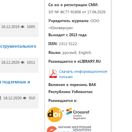
Св-во о регистрации СМИ:
ЭЛ № ФС77-91806 от 17.06.2026
Учредитель журнала:
ООО
16.12.2019
1005
«Юниверсум»
Выходит с 2013 года
ISSN:
2311-5122
нструментального
Языки:
русский, English.
Размещается в eLIBRARY.RU
18.12.2020
1011
Скачать информационное
письмо
в подземных и
Включен в перечень ВАК
Республики Узбекистан
18.12.2020
910
Размещается в: