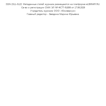
ISSN 2311-5122. Метаданные статей журнала размещаются на платформе eLIBRARY.RU.
Св-во о регистрации СМИ: ЭЛ № ФС77-91806 от 17.06.2026
Учредитель журнала: ООО «Юниверсум»
Главный редактор - Звездина Марина Юрьевна.