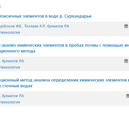
:
оксичных элементов в воде р. Сурхандарьи
урбонов Ф.Б.
Тиллаев Х.Р.
Кулматов Р.А.
 технология
анализ химических элементов в пробах почвы с помощью и
ационного метода
Кулматов Р.А.
 технология
ционный метод анализа определения химических элементов 
 сточных водах
Кулматов Р.А.
 технология