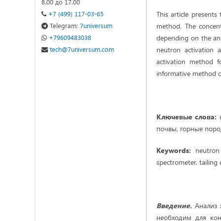
8.00 до 17.00
+7 (499) 117-03-65
This article presents
Telegram:
7universum
method. The concent
+79609483038
depending on the anal
tech@7universum.com
neutron activation 
activation method f
informative method of
Ключевые слова:
н
почвы, горные поро
Keywords:
neutron
spectrometer, tailin
Введение.
Анализ 
необходим для кон