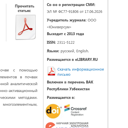
Св-во о регистрации СМИ:
Прочитать
статью:
ЭЛ № ФС77-91806 от 17.06.2026
Учредитель журнала:
ООО
«Юниверсум»
Выходит с 2013 года
ISSN:
2311-5122
Языки:
русский, English.
Размещается в eLIBRARY.RU
Скачать информационное
 почве с помощью
письмо
элементов в почвах
Включен в перечень ВАК
нной аналитической
Республики Узбекистан
онно-активационный
ческими методами.
Размещается в:
 многоэлементным,