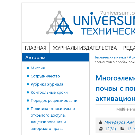
ГЛАВНАЯ
ЖУРНАЛЫ ИЗДАТЕЛЬСТВА
РЕД
Авторам
Технические науки
Арх
элементов в пробах по
Миссия
Многоэлеме
Сотрудничество
Рубрики журнала
почвы с п
Контрольные сроки
активацион
Порядок рецензирования
Политика относительно
Multi-elem
открытого доступа,
лицензирования и
Музафаров А.М.
авторского права
12(81)
13.