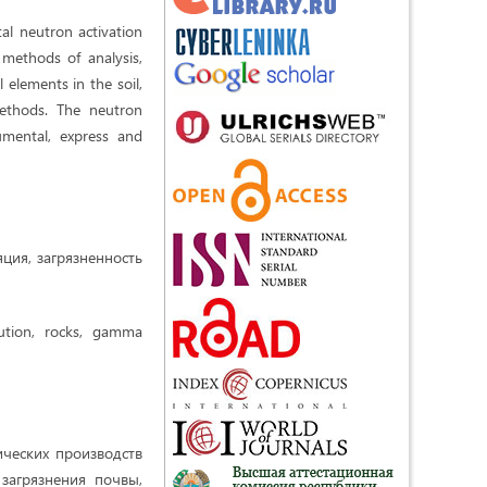
tal neutron activation
methods of analysis,
 elements in the soil,
methods. The neutron
umental, express and
ция, загрязненность
lution, rocks, gamma
ических производств
загрязнения почвы,