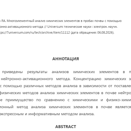
в Р.А. Многоэлементный анализ химических элементов в пробах почвы с помощью
нно-активационного метода // Universum: технические науки : электрон. научн.
ttps://7universum.com/ru/tech/archive/item/11112 (дата обращения: 06.08.2026).
АННОТАЦИЯ
 приведены результаты анализов химических элементов в
 нейтронно-активационного метода. Концентрацию химических 
с помощью различных методов анализа в зависимости от поставле
-физических методов анализа химических элементов в почве нейтр
ое приимущество по сравнению с химическими и физико-хими
ционный метод анализа химических элементов в почве является
 экспрессным и информативным методом анализа.
ABSTRACT