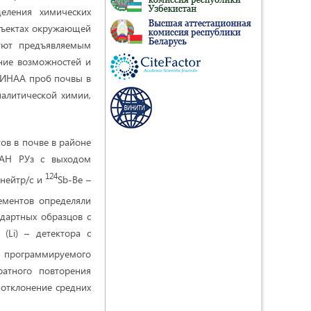
деления химических
объектах окружающей
вуют предъявляемым
ание возможностей и
– ИНАА проб почвы в
налитической химии,
ов в почве в районе
 АН РУз с выходом
9
124
нейтр/с и
Sb-Be –
ементов определяли
дартных образцов с
(Li) – детектора с
 программируемого
ратного повторения
 отклонение средних