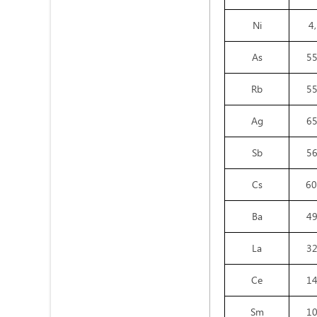
Ni
4
As
5
Rb
5
Ag
6
Sb
5
Cs
60
Ba
4
La
3
Ce
1
Sm
1