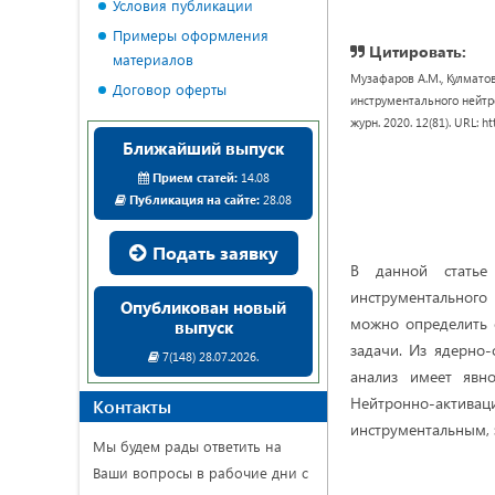
Условия публикации
Примеры оформления
Цитировать:
материалов
Музафаров А.М., Кулмато
Договор оферты
инструментального нейтро
журн. 2020. 12(81). URL: h
Ближайший выпуск
Прием статей:
14.08
Публикация на сайте:
28.08
Подать заявку
В данной статье
инструментального
Опубликован новый
можно определить 
выпуск
задачи. Из ядерно
7(148) 28.07.2026.
анализ имеет явн
Нейтронно-актива
Контакты
инструментальным,
Мы будем рады ответить на
Ваши вопросы в рабочие дни с