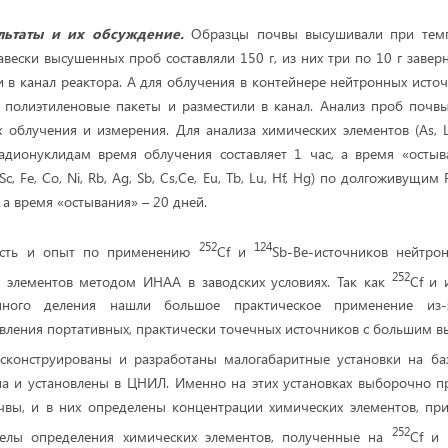
льтаты и их обсуждение.
Образцы почвы высушивали при темп
навески высушенных проб составляли 150 г, из них три по 10 г заве
и в канал реактора. А для облучения в контейнере нейтронных источ
 полиэтиленовые пакеты и разместили в канал. Анализ проб почв
облучения и измерения. Для анализа химических элементов (As, L
дионуклидам время облучения составляет 1 час, а время «остыв
Sc, Fe, Co, Ni, Rb, Ag, Sb, Cs,Ce, Eu, Tb, Lu, Hf, Hg) по долгоживущи
, а время «остывания» – 20 дней.
252
124
ость и опыт по применению
Cf и
Sb-Be-источников нейтро
252
х элементов методом ИНАА в заводских условиях. Так как
Cf и 
нного деления нашли большое практическое применение из
вления портативных, практически точечных источников с большим в
конструированы и разработаны малогабаритные установки на б
на и установлены в ЦНИЛ. Именно на этих установках выборочно п
вы, и в них определены концентрации химических элементов, при
252
елы определения химических элементов, полученные на
Cf и