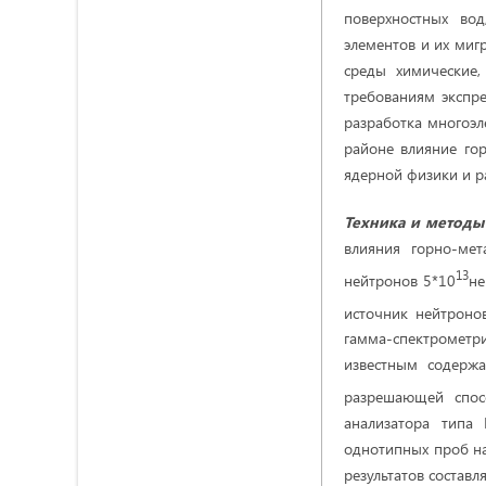
поверхностных вод
элементов и их миг
среды химические,
требованиям экспре
разработка многоэл
районе влияние гор
ядерной физики и рад
Техника и методы
влияния горно-ме
13
нейтронов 5*10
не
источник нейтроно
гамма-спектрометр
известным содержа
разрешающей спос
анализатора типа 
однотипных проб на
результатов составл