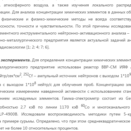
, атмосферного воздуха, а также изучения локального распре
рации. Для анализа концентрации химических элементов в данных 
 физические и физико-химические методы не всегда соответст
ссности, точности и чувствительности. По этой причины исследов
ементного инструментального нейтронно-активационного анализа 
но-металлургического предприятия является актуальной задачей а
иоэкологии [1; 2; 4; 7; 6].
 эксперимента.
Для определения концентрации химических элемент
таллургического предприятие использован реактор ВВР-СМ ИЯФ
2
252
йтр/сек*см
,
Cf – ампульный источник нейтронов с выходом 1*10
8
в с выходом 1*10
нейтр/с для облучения проб. Концентрацию эл
ическим измерением наведенной активности с использованием стан
нием исследуемых элементов. Гамма-спектрометр состоит из Gе 
60
обностью 2,7 кэВ по линии 1170 кэВ
Со и многоканального
LP-4900В. Исследовали воспроизводимость методики путем 5-к
 примере сурьмы. Определено, что при этом среднеквадратическое
яет не более 10 относительных процентов.