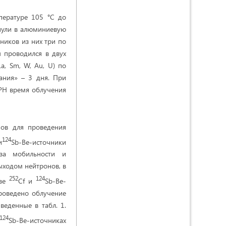
ературе 105 °С до
рнули в алюминиевую
ников из них три по
ы проводился в двух
a, Sm, W, Au, U) по
ания» – 3 дня. При
м РН время облучения
нов для проведения
124
и
Sb-Be-источники
-за мобильности и
ыходом нейтронов, в
252
124
азе
Cf и
Sb-Be-
роведено облучение
веденные в табл. 1.
124
Sb-Be-источниках