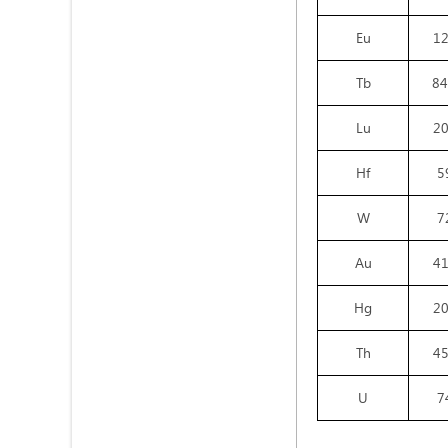
Eu
1
Tb
84
Lu
2
Hf
5
W
7
Au
4
Hg
2
Th
4
U
7