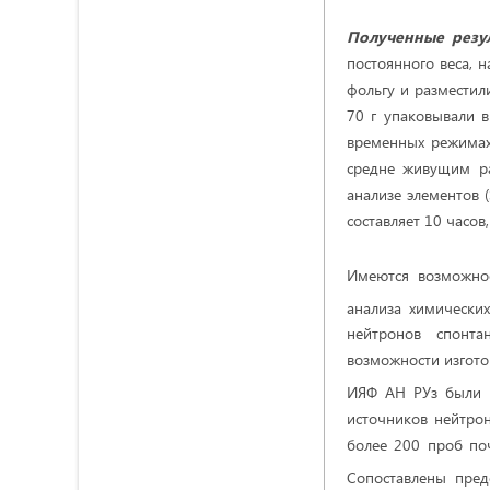
Полученные резу
постоянного веса, 
фольгу и разместил
70 г упаковывали в
временных режимах 
средне живущим ра
анализе элементов (
составляет 10 часов
Имеются возможн
анализа химически
нейтронов спонта
возможности изгото
ИЯФ АН РУз были с
источников нейтро
более 200 проб поч
Сопоставлены пред