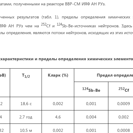
ьтатами, полученными на реакторе ВВР-СМ ИЯФ АН РУз.
ченных результатов (табл. 1), пределы определения химических
252
124
ИЯФ АН РУз чем на
Cf и
Sb-Be-источниках нейтронов. Здес
ы определения, являются потоки нейтронов, исходящих из этих исто
характеристики и пределы определения химических элементо
кэВ)
Т
Кларк (%)
Предел определе
1/2
124
252
Sb
-
Be
Cf
42
18,6 с
0,002
0,001
0,0009
,4
2,7 год
4,6
0,004
0,002
32
10,5 м
0,002
0,001
0,0008