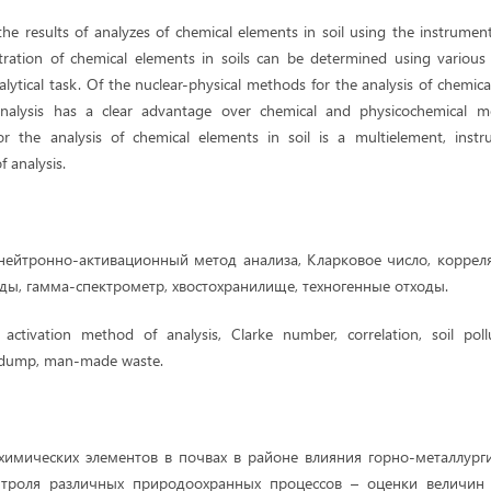
 the results of analyzes of chemical elements in soil using the instrumen
ration of chemical elements in soils can be determined using various 
ytical task. Of the nuclear-physical methods for the analysis of chemical
analysis has a clear advantage over chemical and physicochemical 
or the analysis of chemical elements in soil is a multielement, instr
 analysis.
ейтронно-активационный метод анализа, Кларковое число, корреля
ды, гамма-спектрометр, хвостохранилище, техногенные отходы.
 activation method of analysis, Clarke number, correlation, soil pol
g dump, man-made waste.
химических элементов в почвах в районе влияния горно-металлург
троля различных природоохранных процессов – оценки величин 