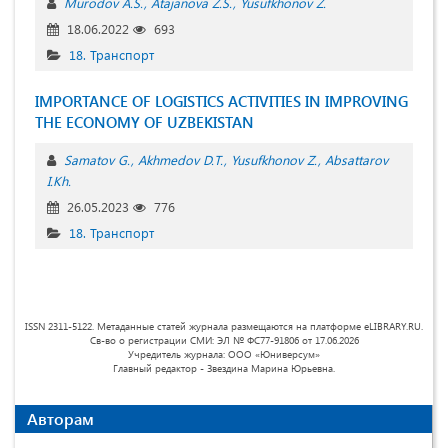
Murodov A.S.
Atajanova Z.S.
Yusufkhonov Z.
18.06.2022
693
18. Транспорт
IMPORTANCE OF LOGISTICS ACTIVITIES IN IMPROVING
THE ECONOMY OF UZBEKISTAN
Samatov G.
Akhmedov D.T.
Yusufkhonov Z.
Absattarov
I.Kh.
26.05.2023
776
18. Транспорт
ISSN 2311-5122. Метаданные статей журнала размещаются на платформе eLIBRARY.RU.
Св-во о регистрации СМИ: ЭЛ № ФС77-91806 от 17.06.2026
Учредитель журнала: ООО «Юниверсум»
Главный редактор - Звездина Марина Юрьевна.
Авторам