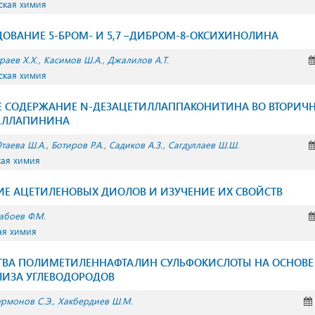
ская химия
ДОВАНИЕ 5-БРОМ- И 5,7 –ДИБРОМ-8-ОКСИХИНОЛИНА
раев Х.Х.
Касимов Ш.А.
Джалилов А.Т.
ская химия
Е СОДЕРЖАНИЕ N-ДЕЗАЦЕТИЛЛАППАКОНИТИНА ВО ВТОРИЧ
АЛЛАПИНИНА
таева Ш.А.
Ботиров Р.А.
Садиков А.З.
Сагдуллаев Ш.Ш.
кая химия
Е АЦЕТИЛЕНОВЫХ ДИОЛОВ И ИЗУЧЕНИЕ ИХ СВОЙСТВ
абоев Ф.М.
ая химия
СТВА ПОЛИМЕТИЛЕННАФТАЛИН СУЛЬФОКИСЛОТЫ НА ОСНОВЕ
ЛИЗА УГЛЕВОДОРОДОВ
рмонов С.Э.
Хакбердиев Ш.М.