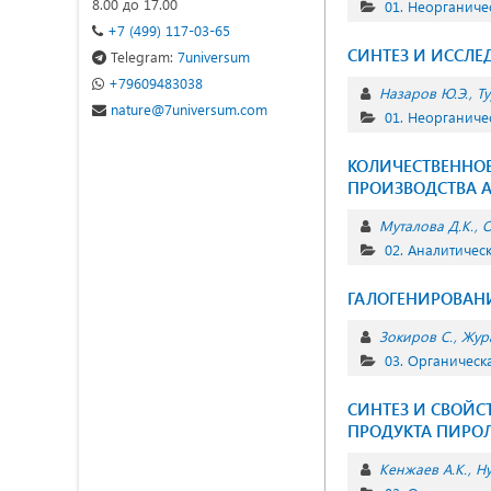
8.00 до 17.00
01. Неорганиче
+7 (499) 117-03-65
СИНТЕЗ И ИССЛЕ
Telegram:
7universum
+79609483038
Назаров Ю.Э.
Ту
nature@7universum.com
01. Неорганиче
КОЛИЧЕСТВЕННО
ПРОИЗВОДСТВА 
Муталова Д.К.
О
02. Аналитичес
ГАЛОГЕНИРОВАНИ
Зокиров С.
Жур
03. Органическ
СИНТЕЗ И СВОЙ
ПРОДУКТА ПИРО
Кенжаев А.К.
Ну