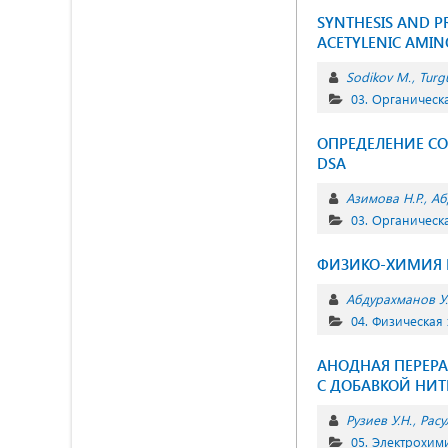
SYNTHESIS AND P
ACETYLENIC AMIN
Sodikov M.
Turg
03. Органическ
ОПРЕДЕЛЕНИЕ С
DSA
Азимова Н.Р.
Аб
03. Органическ
ФИЗИКО-ХИМИЯ 
Абдурахманов У.
04. Физическая
АНОДНАЯ ПЕРЕР
С ДОБАВКОЙ НИ
Рузиев У.Н.
Расу
05. Электрохим