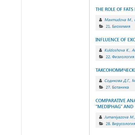
THE ROLE OF FAT
Maxmudova M.
21. Биохимия
INFLUENCE OF EX
Kuldoshova K.
A
22. Физиология
ТАКСОНОМИЧЕСК
Содикова Д.Г.
М
27. Ботаника
COMPARATIVE ANA
“MEDIPHAG” AND C
Jumaniyazova M.
28. Вирусологи