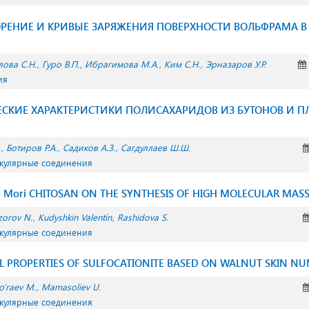
РЕНИЕ И КРИВЫЕ ЗАРЯЖЕНИЯ ПОВЕРХНОСТИ ВОЛЬФРАМА В
лова С.Н.
Гуро В.П.
Ибрагимова М.А.
Ким С.Н.
Эрназаров У.Р.
ия
КИЕ ХАРАКТЕРИСТИКИ ПОЛИСАХАРИДОВ ИЗ БУТОНОВ И ПЛО
.
Ботиров Р.А.
Садиков А.З.
Сагдуллаев Ш.Ш.
екулярные соединения
x Mori CHITOSAN ON THE SYNTHESIS OF HIGH MOLECULAR MAS
zorov N.
Kudyshkin Valentin
Rashidova S.
екулярные соединения
L PROPERTIES OF SULFOCATIONITE BASED ON WALNUT SKIN N
o’raev M.
Mamasoliev U.
екулярные соединения