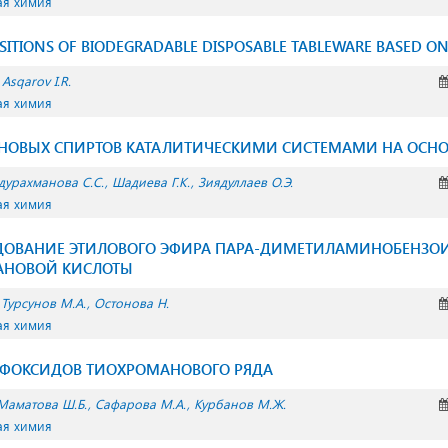
ая химия
ITIONS OF BIODEGRADABLE DISPOSABLE TABLEWARE BASED O
Asqarov I.R.
ая химия
НОВЫХ СПИРТОВ КАТАЛИТИЧЕСКИМИ СИСТЕМАМИ НА ОСНОВЕ
дурахманова С.С.
Шадиева Г.К.
Зиядуллаев О.Э.
ая химия
ЕДОВАНИЕ ЭТИЛОВОГО ЭФИРА ПАРА-ДИМЕТИЛАМИНОБЕНЗО
ТАНОВОЙ КИСЛОТЫ
Турсунов М.А.
Остонова Н.
ая химия
ЬФОКСИДОВ ТИОХРОМАНОВОГО РЯДА
Маматова Ш.Б.
Сафарова М.А.
Курбанов М.Ж.
ая химия