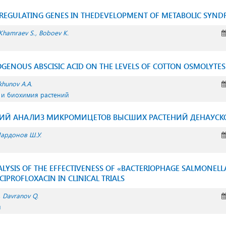
S REGULATING GENES IN THEDEVELOPMENT OF METABOLIC SYN
Khamraev S.
Boboev K.
OGENOUS ABSCISIC ACID ON THE LEVELS OF COTTON OSMOLYTES
khunov A.A.
 и биохимия растений
ИЙ АНАЛИЗ МИКРОМИЦЕТОВ ВЫСШИХ РАСТЕНИЙ ДЕНАУСК
ардонов Ш.У.
LYSIS OF THE EFFECTIVENESS OF «BACTERIOPHAGE SALMONELL
IPROFLOXACIN IN CLINICAL TRIALS
Davranov Q.
я