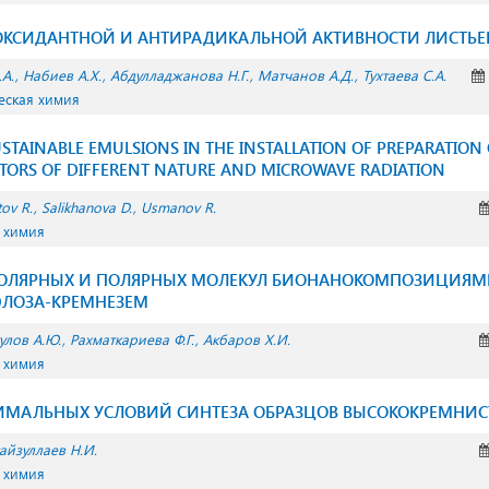
СИДАНТНОЙ И АНТИРАДИКАЛЬНОЙ АКТИВНОСТИ ЛИСТЬЕВ Isati
А.
Набиев А.Х.
Абдулладжанова Н.Г.
Матчанов А.Д.
Тухтаева С.А.
еская химия
STAINABLE EMULSIONS IN THE INSTALLATION OF PREPARATION 
ORS OF DIFFERENT NATURE AND MICROWAVE RADIATION
ov R.
Salikhanova D.
Usmanov R.
 химия
ОЛЯРНЫХ И ПОЛЯРНЫХ МОЛЕКУЛ БИОНАНОКОМПОЗИЦИЯ
ЛОЗА-КРЕМНЕЗЕМ
улов А.Ю.
Рахматкариева Ф.Г.
Акбаров Х.И.
 химия
ТИМАЛЬНЫХ УСЛОВИЙ СИНТЕЗА ОБРАЗЦОВ ВЫСОКОКРЕМНИС
айзуллаев Н.И.
 химия