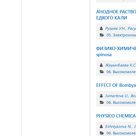
АНОДНОЕ РАСТВО
ЕДКОГО КАЛИ
Рузиев У.Н.
Расу
05. Электрохим
ФИЗИКО-ХИМИЧЕС
spinosa
Жауынбаева К.С
06. Высокомол
EFFECT OF Bomby
Jumartova U.
Bo
06. Высокомол
PHYSICO CHEMICA
Eshniyazova N.
J
06. Высокомол