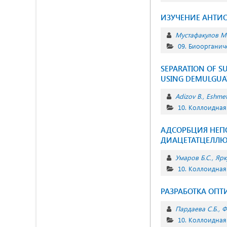
ИЗУЧЕНИЕ АНТИОК
Мустафакулов М.
09. Биоорганич
SEPARATION OF SU
USING DEMULGUAT
Adizov B.
Eshmet
10. Коллоидная
АДСОРБЦИЯ НЕП
ДИАЦЕТАТЦЕЛЛЮ
Умаров Б.С.
Ярк
10. Коллоидная
РАЗРАБОТКА ОП
Пардаева С.Б.
Ф
10. Коллоидная