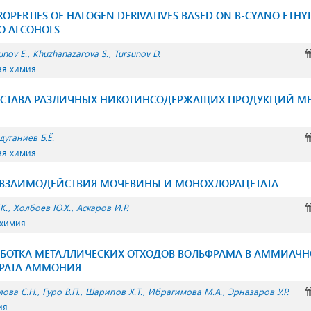
ROPERTIES OF HALOGEN DERIVATIVES BASED ON Β-CYANO ETHYL
O ALCOHOLS
unov E.
Khuzhanazarova S.
Tursunov D.
ая химия
ОСТАВА РАЗЛИЧНЫХ НИКОТИНСОДЕРЖАЩИХ ПРОДУКЦИЙ МЕ
дуганиев Б.Ё.
ая химия
ВЗАИМОДЕЙСТВИЯ МОЧЕВИНЫ И МОНОХЛОРАЦЕТАТА
К.
Холбоев Ю.Х.
Аскаров И.Р.
 химия
АБОТКА МЕТАЛЛИЧЕСКИХ ОТХОДОВ ВОЛЬФРАМА В АММИАЧН
ТРАТА АММОНИЯ
лова С.Н.
Гуро В.П.
Шарипов Х.Т.
Ибрагимова М.А.
Эрназаров У.Р.
ия