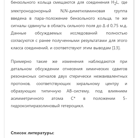
бензольного кольца смещаются для соединения H
L, где
2
электронодонорный N,N-диметиламиновая группа
введена в пара-положение бензольного кольца, те же
сигналы сдвинуты в область сильного поля до ∆ d 0,75 м.д.
Данные обсуждаемых исследований полностью
согласуются с ранее полученными результатами для этого
класса соединений, и соответствуют этим выводам [13].
Примерно такие же изменения наблюдаются при
детальном обсуждении отнесения химических сдвигов
резонансных сигналов двух стерически неэквивалентных
протонов, соответствующих хиральному центру и
образующих типичную АВ-систему, под влиянием
асимметричного атома С* в положении 5-
гидроксипиразолиновый гетероцикл.
Список литературы: