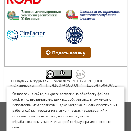
Подать заявку
© Научные журналы Universum, 2013-2026 (ООО
«Юниверсум») ИНН: 5410074608 ОГРН: 1185476048691
Это произведение доступно по
лицензии Creative
Commons « Attribution» («Атрибуция») 4.0
Оставаясь на сайте, вы даете согласие на обработку файлов
Непортированная
.
cookie, пользовательских данных, собираемых, в том числе с
использованием сервисов Яндекс.Метрика, в целях обеспечения
Политика обработки персональных данных
работы сайта, проведения статистических исследований и
обзоров. Если вы не хотите, чтобы ваши данные
Договор оферты
обрабатывались, измените настройки браузера или покиньте
Опубликовать научную статью
сайт.