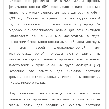
гидразонного фрагмента при δ 4,34 м.д., а протоны
фенильного кольца (5H) резонируют в виде несколько
уширенного мультиплетного сигнала с центрами d 7,46 и
7,93 м.д. Сигнал от одного протона гидроксильной
группы, связанного с пятым атомом углерода 5-
гидрокси-2-пиразолинового кольца для всех лигандов,
наблюдается при d 7,28 м.д. Заместители в
пара
-
положении бензольного кольца амидной части молекулы
в силу своей электронодонорной или
электроноакцепторной природы сильно влияют на
химические сдвиги сигналов протонов всех концевых
заместителей и функциональных групп молекулы, [12].
Особенно это заметно для сигналов протонов
ароматического ядра и атома углерода в 4-м положении
пиразолинового кольца.
Под влиянием электроноакцепторной нитрогруппы
сигналы этих протонов резонируют в область более
слабых полей для соединения, сигналы протонов