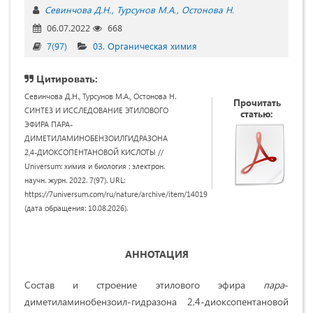
Севинчова Д.Н.
Турсунов М.А.
Остонова Н.
06.07.2022
668
7(97)
03. Органическая химия
Цитировать:
Севинчова Д.Н., Турсунов М.А., Остонова Н.
Прочитать
СИНТЕЗ И ИССЛЕДОВАНИЕ ЭТИЛОВОГО
статью:
ЭФИРА ПАРА-
ДИМЕТИЛАМИНОБЕНЗОИЛГИДРАЗОНА
2,4-ДИОКСОПЕНТАНОВОЙ КИСЛОТЫ //
Universum: химия и биология : электрон.
научн. журн. 2022. 7(97). URL:
https://7universum.com/ru/nature/archive/item/14019
(дата обращения: 10.08.2026).
АННОТАЦИЯ
Состав и строение этилового эфира
пара
-
диметиламинобензоил-гидразона 2,4-диоксопентановой