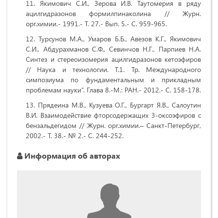
Якимович С.И., Зерова И.В. Таутомерия в ряду
ацилгидразонов формилпинаколина // Журн.
орг.химии.- 1991.- Т. 27.- Вып. 5.- С. 959-965.
Турсунов M.A., Умаров Б.Б., Авезов К.Г., Якимович
С.И., Абдурахманов С.Ф., Севинчов Н.Г., Парпиев Н.А.
Синтез и стереоизомерия ацилгидразонов кетоэфиров
// Наука и технологии. Т.1. Тр. Международного
симпозиума по фундаментальным и прикладным
проблемам науки”. Глава 8.-М.: РАН.- 2012.- С. 158-178.
Прядеина М.В., Кузуева О.Г., Бургарт Я.В., Салоутин
В.И. Взаимодействие фторсодержащих 3-оксоэфиров с
бензальдегидом // Журн. орг.химии.– Санкт-Петербург,
2002.- Т. 38.- № 2.- С. 244-252.
Информация об авторах