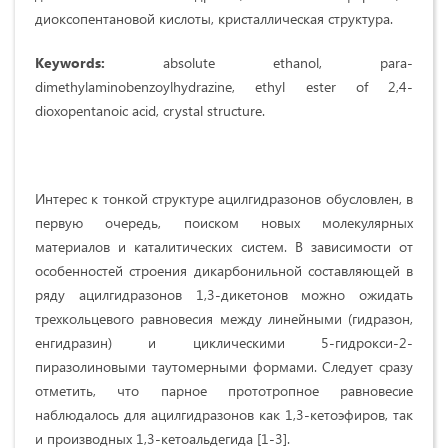
диоксопентановой кислоты, кристаллическая структура.
Keywords:
absolute ethanol, para-
dimethylaminobenzoylhydrazine, ethyl ester of 2,4-
dioxopentanoic acid, crystal structure.
Интерес к тонкой структуре ацилгидразонов обусловлен, в
первую очередь, поиском новых молекулярных
материалов и каталитических систем. В зависимости от
особенностей строения дикарбонильной составляющей в
ряду ацилгидразонов 1,3-дикетонов можно ожидать
трехкольцевого равновесия между линейными (гидразон,
енгидразин) и циклическими 5-гидрокси-2-
пиразолиновыми таутомерными формами. Следует сразу
отметить, что парное прототропное равновесие
наблюдалось для ацилгидразонов как 1,3-кетоэфиров, так
и производных 1,3-кетоальдегида [1-3].