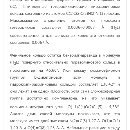
(IС). Пятичленные гетероциклические пиразолиновые
кольца, состоящие из атомов С(1)С(2)С(3)N(2)N(1) плоские.
Максимальное отклонение атомов от плоскости
гетероциклов составляет 0,0036–0,0067 Å (H
L)
2
соответственно, а для фенильных колец эти отклонения
составляют 0,0067 Å.
Фенильное кольцо остатка бензоилгидразида в молекуле
(H
L) повернуто относительно пиразолинового кольца в
2
пространстве на 45,66°. Угол между сложноэфирной
группой b-дикетоновой части молекулы и
гидроксипиразолиновым кольцом составляет 136,42° и
они лежат вне одной плоскости, хотя сама сложноэфирная
группа достаточно компланарна, на что указывает
о
величина двугранного угла О( 1)С(4)О(2)С (5) - 4,38
.
Анализ длин связей молекулы показывает, что эта
молекула имеет двойные связи N(2)=C(3) 1,27 Å, O(1)=C(4)
1,20 Å и O(4)=C(8) 1,23 Å. Å. Небольшое различие между