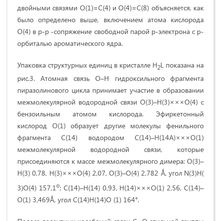
двойными связями О(1)=С(4) и О(4)=С(8) объясняется, как
было определено выше, включением атома кислорода
О(4) в р-p -сопряжение свободной парой p-электрона с p-
орбиталью ароматического ядра.
Упаковка структурных единиц в кристалле H
L показана на
2
рис.3. Атомная связь О–Н гидроксильного фрагмента
пиразолинового цикла принимает участие в образовании
межмолекулярной водородной связи О(3)–Н(3)×××О(4) с
бензоильным атомом кислорода. Эфиркетонный
кислород О(1) образует другие молекулы фенильного
фрагмента С(14) водородом С(14)–Н(14А)×××O(1)
межмолекулярной водородной связи, которые
присоединяются к массе межмолекулярного димера: О(3)–
Н(3) 0,78, H(3)×××O(4) 2,07, О(3)–O(4) 2,782 Ǻ, угол N(3)H(
о
3)О(4) 157,1
; C(14)–H(14) 0,93, H(14)×××О(1) 2,56, C(14)–
О(1) 3,469Ǻ, угол C(14)H(14)О (1) 164°.