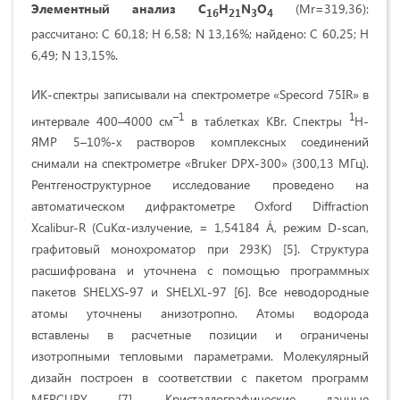
Элементный анализ C
H
N
O
(Mr=319,36):
16
21
3
4
рассчитано: C 60,18; Н 6,58; N 13,16%; найдено: С 60,25; Н
6,49; N 13,15%.
ИК-спектры записывали на спектрометре «Specord 75IR» в
–1
1
интервале 400–4000 см
в таблетках KBr. Спектры
Н-
ЯМР 5–10%-х растворов комплексных соединений
снимали на спектрометре «Bruker DPX-300» (300,13 МГц).
Рентгеноструктурное исследование проведено на
автоматическом дифрактометре Oxford Diffraction
Xcalibur-R (CuKα-излучение, = 1,54184 Á, режим D-scan,
графитовый монохроматор при 293K) [5]. Структура
расшифрована и уточнена с помощью программных
пакетов SHELXS-97 и SHELXL-97 [6]. Все неводородные
атомы уточнены анизотропно. Атомы водорода
вставлены в расчетные позиции и ограничены
изотропными тепловыми параметрами. Молекулярный
дизайн построен в соответствии с пакетом программ
MERCURY [7]. Кристаллографические данные