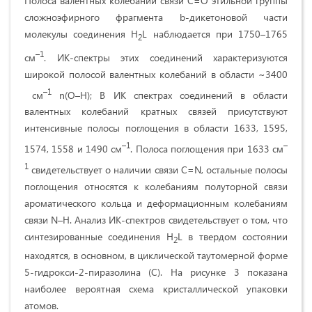
Полоса валентных колебаний связи С=О этильной группы
сложноэфирного фрагмента b-дикетоновой части
молекулы соединения H
L наблюдается при 1750–1765
2
–1
см
. ИК-спектры этих соединений характеризуются
широкой полосой валентных колебаний в области ~3400
–1
см
n(O–H); В ИК спектрах соединений в области
валентных колебаний кратных связей присутствуют
интенсивные полосы поглощения в области 1633, 1595,
–1
–
1574, 1558 и 1490 см
. Полоса поглощения при 1633 см
1
свидетельствует о наличии связи C=N, остальные полосы
поглощения относятся к колебаниям полуторной связи
ароматического кольца и деформационным колебаниям
связи N–H. Анализ ИК-спектров свидетельствует о том, что
синтезированные соединения H
L в твердом состоянии
2
находятся, в основном, в циклической таутомерной форме
5-гидрокси-2-пиразолина (C). На рисунке 3 показана
наиболее вероятная схема кристаллической упаковки
атомов.