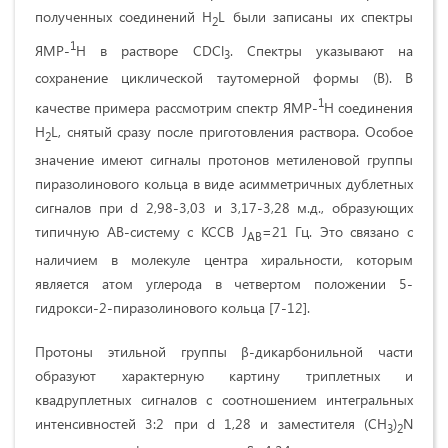
полученных соединений H
L были записаны их спектры
2
1
ЯМР-
Н в растворе CDCl
. Спектры указывают на
3
сохранение циклической таутомерной формы (В). В
1
качестве примера рассмотрим спектр ЯМР-
Н соединения
H
L, снятый сразу после приготовления раствора. Особое
2
значение имеют сигналы протонов метиленовой группы
пиразолинового кольца в виде асимметричных дублетных
сигналов при d 2,98-3,03 и 3,17-3,28 м.д., образующих
типичную АВ-систему с КССВ J
=21 Гц. Это связано с
AB
наличием в молекуле центра хиральности, которым
является атом углерода в четвертом положении 5-
гидрокси-2-пиразолинового кольца [7-12].
Протоны этильной группы β-дикарбонильной части
образуют характерную картину триплетных и
квадруплетных сигналов с соотношением интегральных
интенсивностей 3:2 при d 1,28 и заместителя (СН
)
N
3
2