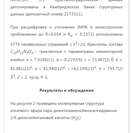
депонированы в Кембриджском банке структурных
данных (депозитный номер 2173511).
При расшифровке и уточнении (МНК в анизотропном
приближении до R=0.054 и R
= 0.1372) использованы
w
2
3776 независимых отражений с F
>2σ. Кристаллы состава
C
H
N
O
– триклинные с параметрами элементарной
16
21
3
4
ячейки:
a
= 7.9240(11),
b
= 8.2192(9),
c
= 13.987(2) Ǻ, б =
o
o
o
81.081(11)
, в = 81.940(12)
, г =62.199(13)
,
V
= 793.7(2)
3
Ǻ
,
Z
= 2, пр.гр. P-1.
Результаты и обсуждение
На рисунке 2 приведена молекулярная структура
этилового эфира пара-диметиламинобензоилгидразона
2,4-диоксопентановой кислоты (H
L).
2