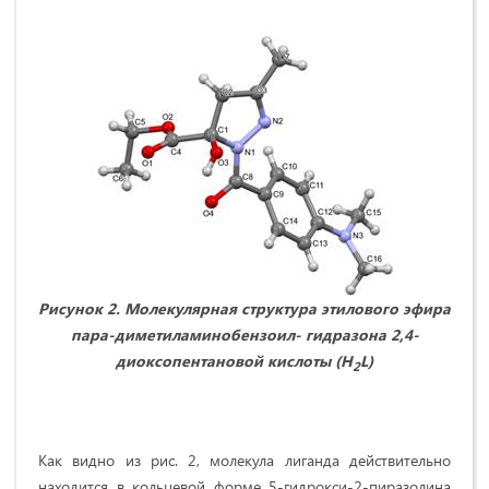
Рисунок 2. Молекулярная структура этилового эфира
пара-диметиламинобензоил- гидразона 2,4-
диоксопентановой кислоты (H
L)
2
Как видно из рис. 2, молекула лиганда действительно
находится в кольцевой форме 5-гидрокси-2-пиразолина