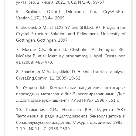
ун-та. сер. 2. химия. 2021. т. 62. №1.-C. 59-67.
Xcalibur. Oxford Difraction Ltd. CrysAlisPro.
Version.1.171.33.44, 2009.
Sheldrick G.M., SHELXS-97 and SHELXL-97, Program for
Crystal Structure Solution and Refinement, University of
Gottingen, Gottingen, 1997.
Macrae C.F., Bruno I.J., Chisholm JA., Edington P.R.,
McCabe P., et.al. Mercury programme, J. Appl. Crystallogr.
41 (2008) 466-470.
Spackman M.A., Jayatilaka D. Hirshfeld surface analysis,
Cryst.Eng.Comm. 11 (2009) 19-32.
Умаров Б.Б. Комплексные соединения некоторых
переходных металлов с бис-5-оксипиразолинами. Дис.
… докт. хим.наук.-Ташкент.- ИУ АН РУз.- 1996.- 351 с.
Якимович С.И., Николаев В.Н., Куценко Э.Ю.
Таутомерия в ряду ацилгидразонов бензоилацетона и
бензоилуксусного альдегида // Журн. орг. химии.-1983.-
Т. 19.- № 11.- С. 2333-2339.