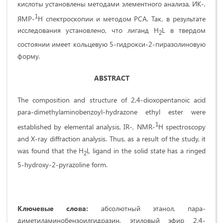
кислоты установлены методами элементного анализа, ИК-,
1
ЯМР-
Н спектроскопии и методом РСА. Так, в результате
исследования установлено, что лиганд H
L в твердом
2
состоянии имеет кольцевую 5-гидрокси-2-пиразолиновую
форму.
ABSTRACT
The composition and structure of 2,4-dioxopentanoic acid
para-dimethylaminobenzoyl-hydrazone ethyl ester were
1
established by elemental analysis, IR-, NMR-
Н spectroscopy
and X-ray diffraction analysis. Thus, as a result of the study, it
was found that the H
L ligand in the solid state has a ringed
2
5-hydroxy-2-pyrazoline form.
Ключевые слова:
абсолютный этанол, пара-
диметиламинобензоилгидразин, этиловый эфир 2,4-