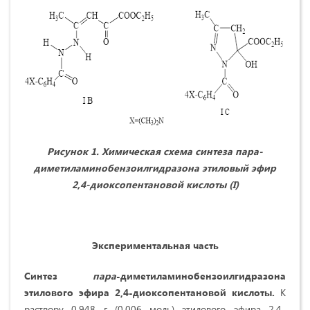
Рисунок 1. Химическая схема синтеза пара-
диметиламинобензоилгидразона этиловый эфир
2,4-диоксопентановой кислоты (
I
)
Экспериментальная часть
Синтез
пара
-диметиламинобензоилгидразона
этилового эфира 2,4-диоксопентановой кислоты.
К
раствору 0,948 г (0,006 моль) этилового эфира 2,4-