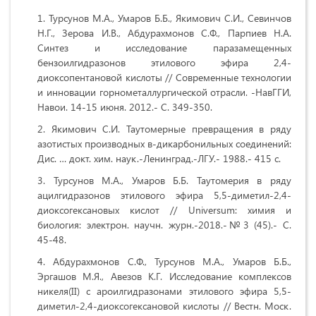
Турсунов М.А., Умаров Б.Б., Якимович С.И., Севинчов
Н.Г., Зерова И.В., Абдурахмонов С.Ф., Парпиев Н.А.
Синтез и исследование паразамещенных
бензоилгидразонов этилового эфира 2,4-
диоксопентановой кислоты // Современные технологии
и инновации горнометаллургической отрасли. -НавГГИ,
Навои. 14-15 июня. 2012.- С. 349-350.
Якимович С.И. Таутомерные превращения в ряду
азотистых производных в-дикарбонильных соединений:
Дис. … докт. хим. наук.-Ленинград.-ЛГУ.- 1988.- 415 с.
Турсунов М.А., Умаров Б.Б. Таутомерия в ряду
ацилгидразонов этилового эфира 5,5-диметил-2,4-
диоксогексановых кислот // Universum: химия и
биология: электрон. научн. журн.-2018.-№3 (45).- C.
45-48.
Абдурахмонов С.Ф., Турсунов М.А., Умаров Б.Б.,
Эргашов М.Я., Авезов К.Г. Исследование комплексов
никеля(II) с ароилгидразонами этилового эфира 5,5-
диметил-2,4-диоксогексановой кислоты // Вестн. Моск.