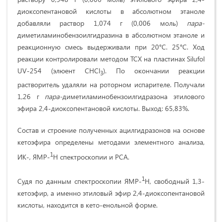
диоксопентановой кислоты в абсолютном этаноле
добавляли раствор 1,074 г (0,006 моль)
пара-
диметиламинобензоилгидразина в абсолютном этаноле и
реакционную смесь выдерживали при 20°С. 25°С. Ход
реакции контролировали методом ТСХ на пластинах Silufol
UV-254 (элюент CHCl
). По окончании реакции
3
растворитель удаляли на роторном испарителе. Получали
1,26 г
пара-
диметиламинобензоилгидразона этилового
эфира 2,4-диоксопентановой кислоты. Выход: 65,83%.
Состав и строение полученных ацилгидразонов на основе
кетоэфира определены методами элементного анализа,
1
ИК-, ЯМР-
H спектроскопии и РСА.
1
Судя по данным спектроскопии ЯМР-
H, свободный 1,3-
кетоэфир, а именно этиловый эфир 2,4-диоксопентановой
кислоты, находится в кето-енольной форме.