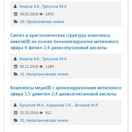
Умаров Б.Б.
Турсунов М.А.
26.02.2018
1455
03. Органическая химия
Синтез и кристаллическая структура комплекса
никеля(II) на основе бензоилгидразона метилового
эфира 4-фенил-2,4-диоксобутановой кислоты
Умаров Б.Б.
Турсунов М.А.
03.11.2018
1189
01. Неорганическая химия
Комплексы меди(II) с ароилгидразонами метилового
эфира 5,5-диметил-2,4-диоксогексановой кислоты
Турсунов М.А.
Кодирова З.К.
Эргашов М.Я.
25.10.2019
912
01. Неорганическая химия