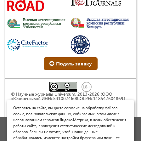
Подать заявку
© Научные журналы Universum, 2013-2026 (ООО
«Юниверсум») ИНН: 5410074608 ОГРН: 1185476048691
Это произведение доступно по
лицензии Creative
Commons « Attribution» («Атрибуция») 4.0
Оставаясь на сайте, вы даете согласие на обработку файлов
Непортированная
.
cookie, пользовательских данных, собираемых, в том числе с
использованием сервисов Яндекс.Метрика, в целях обеспечения
Политика обработки персональных данных
работы сайта, проведения статистических исследований и
обзоров. Если вы не хотите, чтобы ваши данные
Договор оферты
обрабатывались, измените настройки браузера или покиньте
Опубликовать научную статью