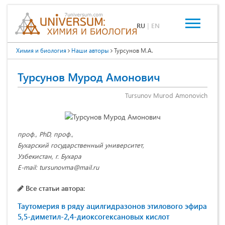
RU
|
EN
Химия и биология
Наши авторы
Турсунов М.А.
Турсунов Мурод Амонович
Tursunov Murod Amonovich
проф., PhD, проф.,
Бухарский государственный университет,
Узбекистан, г. Бухара
E-mail: tursunovma@mail.ru
Все статьи автора:
Таутомерия в ряду ацилгидразонов этилового эфира
5,5-диметил-2,4-диоксогексановых кислот