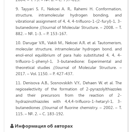
Tayyari S. F., Nekoei A. R., Rahemi H. Conformation,
structure, intramolecular hydrogen bonding, and
vibrational assignment of 4, 4, 4-trifluoro-1-(2-furyl)-1, 3-
butanedione //Journal of Molecular Structure. – 2008. – Т.
882. – №. 1-3. – Р. 153-167.
Darugar V.R., Vakili M., Nekoei A.R. et al. Tautomerism,
molecular structure, intramolecular hydrogen bond, and
enol-enol equilibrium of para halo substituted 4, 4, 4-
trifluoro-1-phenyl-1, 3-butanedione; Experimental and
theoretical studies //Journal of Molecular Structure. –
2017. – Vol. 1150. – P. 427-437.
Denisova A.B., Sosnovskikh V.Y., Dehaen W. et al. The
regioselectivity of the formation of 2-pyrazolylthiazoles
and their precursors from the reaction of 2-
hydrazinothiazoles with 4,4,4-trifluoro-1-hetaryl-1, 3-
butanediones //Journal of fluorine chemistry. – 2002. – Т.
115. – №. 2. – С. 183-192.
Информация об авторах