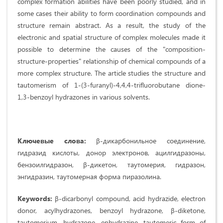
complex formation abilities have been poorly studied, and in
some cases their ability to form coordination compounds and
structure remain abstract. As a result, the study of the
electronic and spatial structure of complex molecules made it
possible to determine the causes of the "composition-
structure-properties" relationship of chemical compounds of a
more complex structure. The article studies the structure and
tautomerism of 1-(3-furanyl)-4,4,4-trifluorobutane dione-
1,3-benzoyl hydrazones in various solvents.
Ключевые слова:
β-дикарбонильное соединение,
гидразид кислоты, донор электронов, ацилгидразоны,
бензоилгидразон, β-дикетон, таутомерия, гидразон,
энгидразин, таутомерная форма пиразолина.
Keywords:
β-dicarbonyl compound, acid hydrazide, electron
donor, acylhydrazones, benzoyl hydrazone, β-diketone,
tautomerium, hydrazone, enhydrazine, tautomeric form of