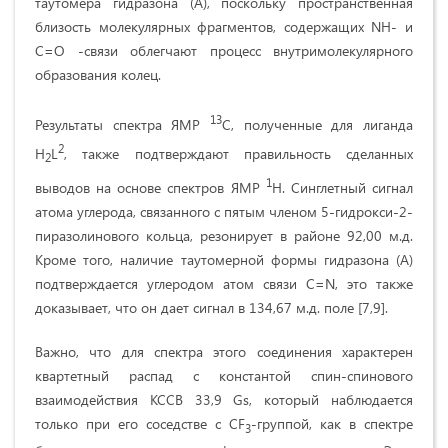
таутомера гидразона (А), поскольку пространственная
близость молекулярных фрагментов, содержащих NH- и
C=O -связи облегчают процесс внутримолекулярного
образования колец.
13
Результаты спектра ЯМР
C, полученные для лиганда
2
H
L
, также подтверждают правильность сделанных
2
1
выводов на основе спектров ЯМР
H. Синглетный сигнал
атома углерода, связанного с пятым членом 5-гидрокси-2-
пиразолинового кольца, резонирует в районе 92,00 м.д.
Кроме того, наличие таутомерной формы гидразона (А)
подтверждается углеродом атом связи C=N, это также
доказывает, что он дает сигнал в 134,67 м.д. поле [7,9].
Важно, что для спектра этого соединения характерен
квартетный распад с константой спин-спинового
взаимодействия КССВ 33,9 Gs, который наблюдается
только при его соседстве с CF
-группой, как в спектре
3