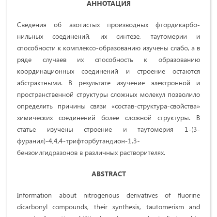
АННОТАЦИЯ
Сведения об азотистых производных фтордикарбо-
нильных соединений, их синтезе, таутомерии и
способности к комплексо-образованию изучены слабо, а в
ряде случаев их способность к образованию
координационных соединений и строение остаются
абстрактными. В результате изучение электронной и
пространственной структуры сложных молекул позволило
определить причины связи «состав-структура-свойства»
химических соединений более сложной структуры. В
статье изучены строение и таутомерия 1-(3-
фуранил)-4,4,4-трифторбутандион-1,3-
бензоилгидразонов в различных растворителях.
ABSTRACT
Information about nitrogenous derivatives of fluorine
dicarbonyl compounds, their synthesis, tautomerism and