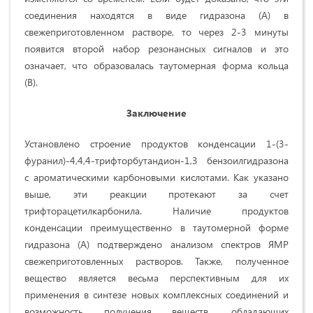
соединения находятся в виде гидразона (А) в
свежеприготовленном растворе, то через 2-3 минуты
появится второй набор резонансных сигналов и это
означает, что образовалась таутомерная форма кольца
(B).
Заключение
Установлено строение продуктов конденсации 1-(3-
фуранил)-4,4,4-трифторбутандион-1,3 бензоилгидразона
с ароматическими карбоновыми кислотами. Как указано
выше, эти реакции протекают за счет
трифторацетилкарбонила. Наличие продуктов
конденсации преимущественно в таутомерной форме
гидразона (А) подтверждено анализом спектров ЯМР
свежеприготовленных растворов. Также, полученное
вещество является весьма перспективным для их
применения в синтезе новых комплексных соединений и
возможность получения веществ, обладающих