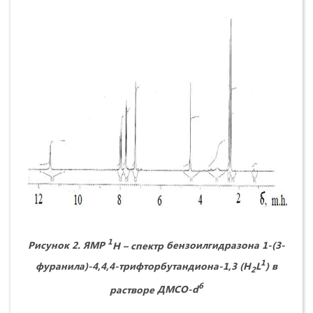
1
Рисунок 2. ЯМР
H
– спектр
бензоилгидразона 1-(3-
1
фуранила)-4,4,4-трифторбутандиона-1,3 (H
L
)
в
2
6
растворе
ДМСО-d