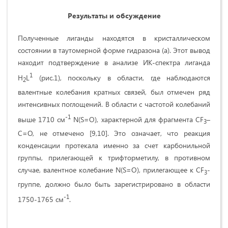
Результаты
и
обсуждение
Полученные лиганды находятся в кристаллическом
состоянии в таутомерной форме гидразона (а). Этот вывод
находит подтверждение в анализе ИК-спектра лиганда
1
H
L
(рис.1), поскольку в области, где наблюдаются
2
валентные колебания кратных связей, был отмечен ряд
интенсивных поглощений. В области с частотой колебаний
-1
выше 1710 см
N(S=O), характерной для фрагмента CF
–
3
C=O, не отмечено [9,10]. Это означает, что реакция
конденсации протекала именно за счет карбонильной
группы, прилегающей к трифторметилу, в противном
случае, валентное колебание N(S=O), прилегающее к CF
-
3
группе, должно было быть зарегистрировано в области
-1
1750-1765 см
.