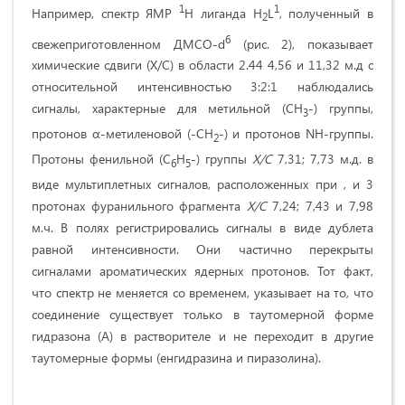
1
1
Например, спектр ЯМР
H лиганда H
L
, полученный в
2
6
свежеприготовленном ДМСО-d
(рис. 2), показывает
химические сдвиги (Х/С) в области 2.44 4,56 и 11,32 м.д с
относительной интенсивностью 3:2:1 наблюдались
сигналы, характерные для метильной (СН
-) группы,
3
протонов α-метиленовой (-СН
-) и протонов NH-группы.
2
Протоны фенильной (C
H
-) группы
Х/С
7,31; 7,73 м.д. в
6
5
виде мультиплетных сигналов, расположенных при , и 3
протонах фуранильного фрагмента
Х/С
7,24; 7,43 и 7,98
м.ч. В полях регистрировались сигналы в виде дублета
равной интенсивности. Они частично перекрыты
сигналами ароматических ядерных протонов. Тот факт,
что спектр не меняется со временем, указывает на то, что
соединение существует только в таутомерной форме
гидразона (А) в растворителе и не переходит в другие
таутомерные формы (енгидразина и пиразолина).