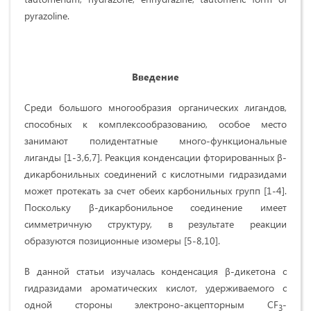
pyrazoline.
Введение
Среди большого многообразия органических лигандов,
способных к комплексообразованию, особое место
занимают полидентатные много-функциональные
лиганды [1-3,6,7]. Реакция конденсации фторированных β-
дикарбонильных соединений с кислотными гидразидами
может протекать за счет обеих карбонильных групп [1-4].
Поскольку β-дикарбонильное соединение имеет
симметричную структуру, в результате реакции
образуются позиционные изомеры [5-8,10].
В данной статьи изучалась конденсация β-дикетона с
гидразидами ароматических кислот, удерживаемого с
одной стороны электроно-акцепторным CF
-
3