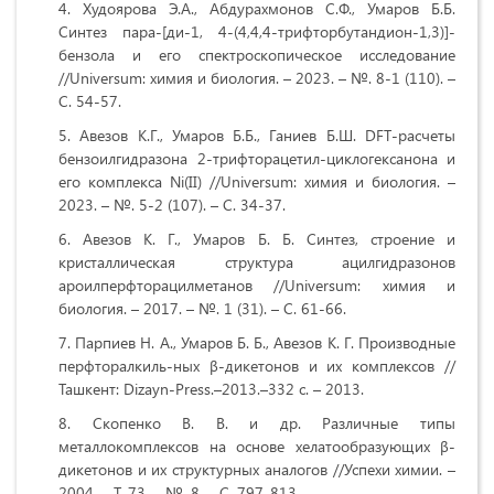
Худоярова Э.А., Абдурахмонов С.Ф., Умаров Б.Б.
Синтез пара-[ди-1, 4-(4,4,4-трифторбутандион-1,3)]-
бензола и его спектроскопическое исследование
//Universum: химия и биология. – 2023. – №. 8-1 (110). –
С. 54-57.
Авезов К.Г., Умаров Б.Б., Ганиев Б.Ш. DFT-расчеты
бензоилгидразона 2-трифторацетил-циклогексанона и
его комплекса Ni(II) //Universum: химия и биология. –
2023. – №. 5-2 (107). – С. 34-37.
Авезов К. Г., Умаров Б. Б. Синтез, строение и
кристаллическая структура ацилгидразонов
ароилперфторацилметанов //Universum: химия и
биология. – 2017. – №. 1 (31). – С. 61-66.
Парпиев Н. А., Умаров Б. Б., Авезов К. Г. Производные
перфторалкиль-ных β-дикетонов и их комплексов //
Ташкент: Dizayn-Press.–2013.–332 с. – 2013.
Скопенко В. В. и др. Различные типы
металлокомплексов на основе хелатообразующих β-
дикетонов и их структурных аналогов //Успехи химии. –
2004. – Т. 73. – №. 8. – С. 797-813.