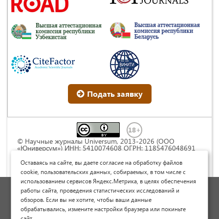
Подать заявку
© Научные журналы Universum, 2013-2026 (ООО
«Юниверсум») ИНН: 5410074608 ОГРН: 1185476048691
Это произведение доступно по
лицензии Creative
Commons « Attribution» («Атрибуция») 4.0
Оставаясь на сайте, вы даете согласие на обработку файлов
Непортированная
.
cookie, пользовательских данных, собираемых, в том числе с
использованием сервисов Яндекс.Метрика, в целях обеспечения
Политика обработки персональных данных
работы сайта, проведения статистических исследований и
обзоров. Если вы не хотите, чтобы ваши данные
Договор оферты
обрабатывались, измените настройки браузера или покиньте
Опубликовать научную статью
сайт.