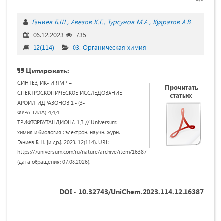
Ганиев Б.Ш.
Авезов К.Г.
Турсунов М.А.
Кудратов А.В.
06.12.2023
735
12(114)
03. Органическая химия
Цитировать:
СИНТЕЗ, ИК- И ЯМР –
Прочитать
СПЕКТРОСКОПИЧЕСКОЕ ИССЛЕДОВАНИЕ
статью:
АРОИЛГИДРАЗОНОВ 1 - (3-
ФУРАНИЛА)-4,4,4-
ТРИФТОРБУТАНДИОНА-1,3 // Universum:
химия и биология : электрон. научн. журн.
Ганиев Б.Ш. [и др.]. 2023. 12(114). URL:
https://7universum.com/ru/nature/archive/item/16387
(дата обращения: 07.08.2026).
DOI - 10.32743/UniChem.2023.114.12.16387