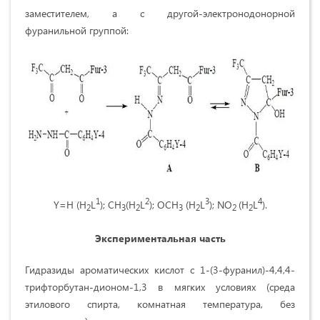
заместителем, а с другой-электронодонорной
фуранильной группой:
1
2
3
4
Y=H (H
L
); CH
(H
L
); OCH
(H
L
); NO
(H
L
).
2
3
2
3
2
2
2
Экспериментальная часть
Гидразиды ароматических кислот с 1-(3-фуранил)-4,4,4-
трифторбутан-дионом-1,3 в мягких условиях (среда
этилового спирта, комнатная температура, без