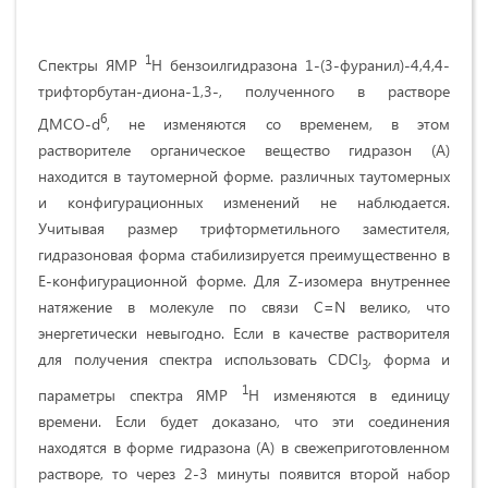
1
Спектры ЯМР
H бензоилгидразона 1-(3-фуранил)-4,4,4-
трифторбутан-диона-1,3-, полученного в растворе
6
ДМСО-d
, не изменяются со временем, в этом
растворителе органическое вещество гидразон (А)
находится в таутомерной форме. различных таутомерных
и конфигурационных изменений не наблюдается.
Учитывая размер трифторметильного заместителя,
гидразоновая форма стабилизируется преимущественно в
Е-конфигурационной форме. Для Z-изомера внутреннее
натяжение в молекуле по связи C=N велико, что
энергетически невыгодно. Если в качестве растворителя
для получения спектра использовать CDCl
, форма и
3
1
параметры спектра ЯМР
H изменяются в единицу
времени. Если будет доказано, что эти соединения
находятся в форме гидразона (А) в свежеприготовленном
растворе, то через 2-3 минуты появится второй набор