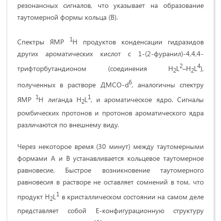
резонансных сигналов, что указывает на образование
таутомерной формы кольца (B).
1
Спектры ЯМР
H продуктов конденсации гидразидов
других ароматических кислот с 1-(2-фуранил)-4,4,4-
2
4
трифторбутандионом (соединения H
L
–H
L
),
2
2
6
полученных в растворе ДМСО-d
, аналогичны спектру
1
1
ЯМР
H лиганда H
L
, и ароматическое ядро. Сигналы
2
ромбических протонов и протонов ароматического ядра
различаются по внешнему виду.
Через некоторое время (30 минут) между таутомерными
формами А и В устанавливается кольцевое таутомерное
равновесие. Быстрое возникновение таутомерного
равновесия в растворе не оставляет сомнений в том, что
1
продукт H
L
в кристаллическом состоянии на самом деле
2
представляет собой E-конфигурационную структуру