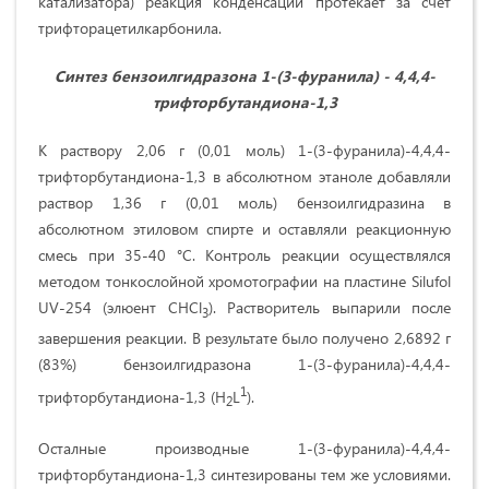
катализатора) реакция конденсации протекает за счет
трифторацетилкарбонила.
Синтез бензоилгидразона 1-(3-фуранила) - 4,4,4-
трифторбутандиона-1,3
К раствору 2,06 г (0,01 моль) 1-(3-фуранила)-4,4,4-
трифторбутандиона-1,3 в абсолютном этаноле добавляли
раствор 1,36 г (0,01 моль) бензоилгидразина в
абсолютном этиловом спирте и оставляли реакционную
смесь при 35-40 °С. Контроль реакции осуществлялся
методом тонкослойной хромотографии на пластине Silufol
UV-254 (элюент CHCl
). Растворитель выпарили после
3
завершения реакции. В результате было получено 2,6892 г
(83%) бензоилгидразона 1-(3-фуранила)-4,4,4-
1
трифторбутандиона-1,3 (H
L
).
2
Осталные производные 1-(3-фуранила)-4,4,4-
трифторбутандиона-1,3 синтезированы тем же условиями.