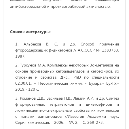
антибактериальной и противогрибковой активностью.
Список литературы:
Альбеков В. С. и др. Способ получения
фторсодержащих β-дикетонов // А.С.СССР № 1383733,
1987.
Турсунов М.А. Комплексы некоторых 3d-металлов на
основе производных кетоальдегидов и кетоэфиров, их
строение и свойства. Дис… PhD по специальности
02.00.01. – Неорганическая химия. - Бухара.- БухГУ.-
2019.- 120 с.
Романов Д.В., Васильев Н.В., Лямин А.И. и др. Синтез
фторированных тетракетонов и дикетоэфиров и
люминесцентно-спектральные свойства их комплексов
с ионами лантаноидов //Известия Академии наук.
Серия химическая. – 2006. – №. 2. – С. 269-273.