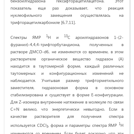
бензоилгидразона гексафторацетилацетона. Этот
показатель еще раз доказывает, что реакция
нуклеофильного замещения осуществлялась на
трифторацетилкарбониле [6,7,11].
1
13
Спектры ЯМР
H и
C ароилгидразонов 1-(2-
фуранил)-4,4,4-трифторбутандиона, полученных в
растворе ДМСО-d6, не изменяются со временем, в этом
растворителе органическое вещество гидразон (А)
находится в таутомерной форме, каждый различных
таутомерных и конфигурационных изменений не
наблюдается. Учитывая размер трифторметильного
заместителя, гидразоновая форма в основном
стабилизирована и существует в форме E-конфигурации.
Для Z-изомера внутреннее натяжение в молекуле по связи
C=N велико, что энергетически невыгодно. Если в
качестве растворителя для получения спектра
1
используется CDCl
, форма и параметры спектра ЯМР
H
3
изменяются со временем. Если будет доказано, что эти