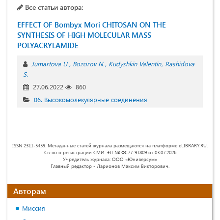
Все статьи автора:
EFFECT OF Bombyx Mori CHITOSAN ON THE
SYNTHESIS OF HIGH MOLECULAR MASS
POLYACRYLAMIDE
Jumartova U.
Bozorov N.
Kudyshkin Valentin
Rashidova
S.
27.06.2022
860
06. Высокомолекулярные соединения
ISSN 2311-5459. Метаданные статей журнала размещаются на платформе eLIBRARY.RU.
Св-во о регистрации СМИ: ЭЛ № ФС77-91809 от 03.07.2026
Учредитель журнала: ООО «Юниверсум»
Главный редактор - Ларионов Максим Викторович.
Авторам
Миссия