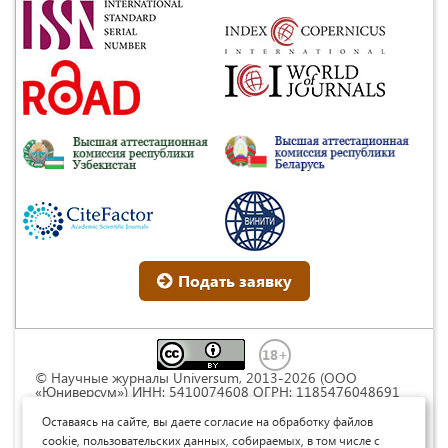
Подать заявку
© Научные журналы Universum, 2013-2026 (ООО
«Юниверсум») ИНН: 5410074608 ОГРН: 1185476048691
Это произведение доступно по
лицензии Creative
Commons « Attribution» («Атрибуция») 4.0
Оставаясь на сайте, вы даете согласие на обработку файлов
Непортированная
.
cookie, пользовательских данных, собираемых, в том числе с