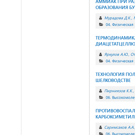
АММИАК ПРИ РАЗ
ОБРАЗОВАНИЯ Б
Мурадова Д.К.
04. Физическая
ТЕРМОДИНАМИКА
ДИАЦЕТАТЦЕЛЛЮ
Яркулов А.Ю.
От
04. Физическая
ТЕХНОЛОГИЯ ПОЛ
ШЕЛКОВОДСТВЕ
Пирниязов К.К.
06. Высокомол
ПРОТИВОВОСПАЛ
КАРБОКСИМЕТИ
Саримсаков А.А.
06. Высокомол