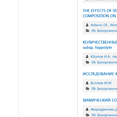
THE EFFECTS OF 
COMPOSITION ON
Askarov I.R.
Mom
09. Биоорганич
КОЛИЧЕСТВЕННЫЙ 
subsp. hippolyte
Юсупов И.А.
На
09. Биоорганич
ИССЛЕДОВАНИЕ 
Болтаев М.М.
09. Биоорганич
ХИМИЧЕСКИЙ СОСТ
Фахриддинова Д
09. Биоорганич