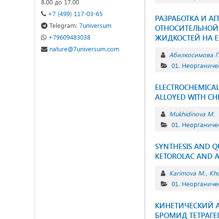
8.00 до 17.00
+7 (499) 117-03-65
РАЗРАБОТКА И А
Telegram:
7universum
ОТНОСИТЕЛЬНОЙ
+79609483038
ЖИДКОСТЕЙ НА Е
nature@7universum.com
Абилкосимова Г
01. Неорганиче
ELECTROCHEMICAL
ALLOYED WITH C
Mukhidinova M.
01. Неорганиче
SYNTHESIS AND Q
KETOROLAC AND 
Karimova M.
Kh
01. Неорганиче
КИНЕТИЧЕСКИЙ 
БРОМИД ТЕТРАГ