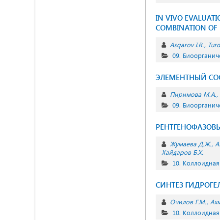
IN VIVO EVALUAT
COMBINATION OF Hy
Asqarov I.R.
Turd
09. Биоорганич
ЭЛЕМЕНТНЫЙ СОСТ
Пиримова М.А.
09. Биоорганич
РЕНТГЕНОФАЗОВ
Жумаева Д.Ж.
А
Хайдаров Б.Х.
10. Коллоидная
СИНТЕЗ ГИДРОГ
Очилов Г.М.
Ах
10. Коллоидная