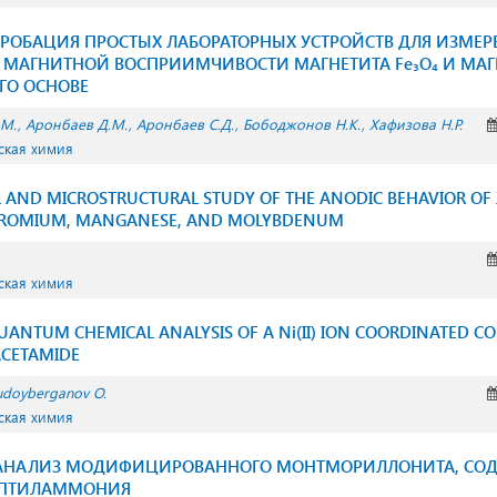
ПРОБАЦИЯ ПРОСТЫХ ЛАБОРАТОРНЫХ УСТРОЙСТВ ДЛЯ ИЗМЕР
 МАГНИТНОЙ ВОСПРИИМЧИВОСТИ МАГНЕТИТА Fe₃O₄ И МА
ГО ОСНОВЕ
.М.
Аронбаев Д.М.
Аронбаев С.Д.
Бободжонов Н.К.
Хафизова Н.Р.
ская химия
 AND MICROSTRUCTURAL STUDY OF THE ANODIC BEHAVIOR OF 
HROMIUM, MANGANESE, AND MOLYBDENUM
ская химия
UANTUM CHEMICAL ANALYSIS OF A Ni(II) ION COORDINATED C
ACETAMIDE
udoyberganov O.
ская химия
АНАЛИЗ МОДИФИЦИРОВАННОГО МОНТМОРИЛЛОНИТА, СО
ЕПТИЛАММОНИЯ