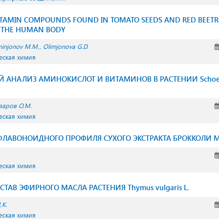
VITAMIN COMPOUNDS FOUND IN TOMATO SEEDS AND RED BEET
 THE HUMAN BODY
injonov M.M.
Olimjonova G.D.
еская химия
АНАЛИЗ АМИНОКИСЛОТ И ВИТАМИНОВ В РАСТЕНИИ Schoenopl
заров О.М.
еская химия
ФЛАВОНОИДНОГО ПРОФИЛЯ СУХОГО ЭКСТРАКТА БРОККОЛИ 
еская химия
АВ ЭФИРНОГО МАСЛА РАСТЕНИЯ Thymus vulgaris L.
.К.
еская химия