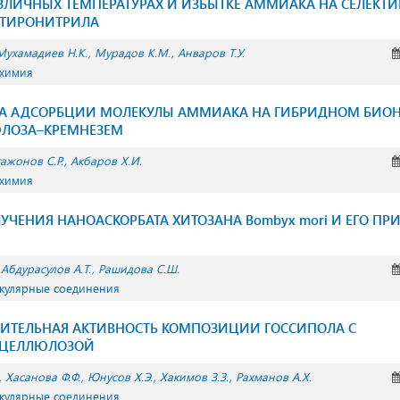
ЛИЧНЫХ ТЕМПЕРАТУРАХ И ИЗБЫТКЕ АММИАКА НА СЕЛЕКТИ
УТИРОНИТРИЛА
Мухамадиев Н.К.
Мурадов К.М.
Анваров Т.У.
 химия
 АДСОРБЦИИ МОЛЕКУЛЫ АММИАКА НА ГИБРИДНОМ БИО
ЛОЗА–КРЕМНЕЗЕМ
ажонов С.Р.
Акбаров Х.И.
 химия
УЧЕНИЯ НАНОАСКОРБАТА ХИТОЗАНА Bombyx mori И ЕГО ПР
Абдурасулов А.Т.
Рашидова С.Ш.
екулярные соединения
ИТЕЛЬНАЯ АКТИВНОСТЬ КОМПОЗИЦИИ ГОССИПОЛА С
ЛЦЕЛЛЮЛОЗОЙ
Хасанова Ф.Ф.
Юнусов Х.Э.
Хакимов З.З.
Рахманов А.Х.
екулярные соединения