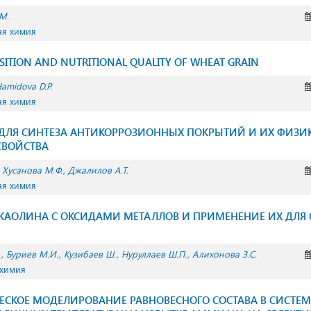
М.
ая химия
ITION AND NUTRITIONAL QUALITY OF WHEAT GRAIN
amidova D.P.
ая химия
 ДЛЯ СИНТЕЗА АНТИКОРРОЗИОННЫХ ПОКРЫТИЙ И ИХ ФИЗИ
СВОЙСТВА
Хусанова М.Ф.
Джалилов А.Т.
ая химия
АОЛИНА С ОКСИДАМИ МЕТАЛЛОВ И ПРИМЕНЕНИЕ ИХ ДЛЯ
.
Буриев М.И.
Кузибаев Ш.
Нуруллаев Ш.П.
Алихонова З.С.
 химия
КОЕ МОДЕЛИРОВАНИЕ РАВНОВЕСНОГО СОСТАВА В СИСТЕМЕ