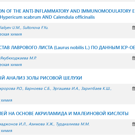
ION OF THE ANTI-INFLAMMATORY AND IMMUNOMODULATORY EFF
pericum scabrum AND Calendula officinalis
ialiyev U.M.
Sultonova F.Yu.
еская химия
АВ ЛАВРОВОГО ЛИСТА (Laurus nobilis L.) ПО ДАННЫМ ICP-O
Якубкходжаева М.Р.
еская химия
ЫЙ АНАЛИЗ ЗОЛЫ РИСОВОЙ ШЕЛУХИ
хророва Р.О.
Барноева С.Б.
Эргашева И.А.
Зарипбаев К.Ш.
 химия
ЕЛЕЙ НА ОСНОВЕ АКРИЛАМИДА И МАЛЕИНОВОЙ КИСЛОТЫ
маджонов И.Л.
Азимова Х.Ж.
Турдиалиева М.М.
 химия