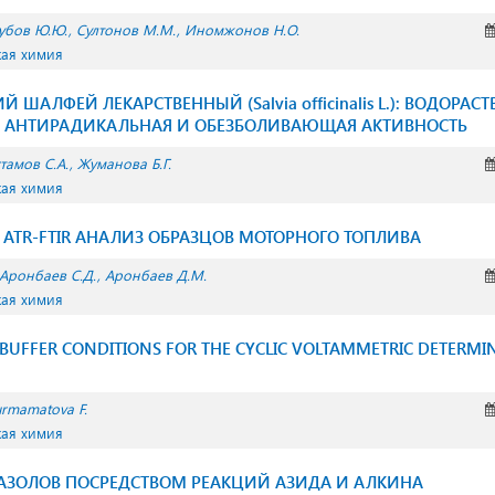
убов Ю.Ю.
Султонов М.М.
Иномжонов Н.О.
кая химия
 ШАЛФЕЙ ЛЕКАРСТВЕННЫЙ (Salvia officinalis L.): ВОДОРА
 АНТИРАДИКАЛЬНАЯ И ОБЕЗБОЛИВАЮЩАЯ АКТИВНОСТЬ
тамов С.А.
Жуманова Б.Г.
кая химия
ATR-FTIR АНАЛИЗ ОБРАЗЦОВ МОТОРНОГО ТОПЛИВА
Аронбаев С.Д.
Аронбаев Д.М.
кая химия
BUFFER CONDITIONS FOR THE CYCLIC VOLTAMMETRIC DETERMINA
rmamatova F.
кая химия
РИАЗОЛОВ ПОСРЕДСТВОМ РЕАКЦИЙ АЗИДА И АЛКИНА