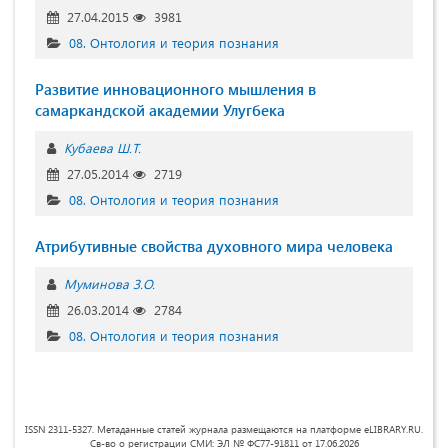
27.04.2015
3981
08. Онтология и теория познания
Развитие инновационного мышления в
самаркандской академии Улугбека
Кубаева Ш.Т.
27.05.2014
2719
08. Онтология и теория познания
Атрибутивные свойства духовного мира человека
Муминова З.О.
26.03.2014
2784
08. Онтология и теория познания
ISSN 2311-5327. Метаданные статей журнала размещаются на платформе eLIBRARY.RU.
Св-во о регистрации СМИ: ЭЛ № ФС77-91811 от 17.06.2026