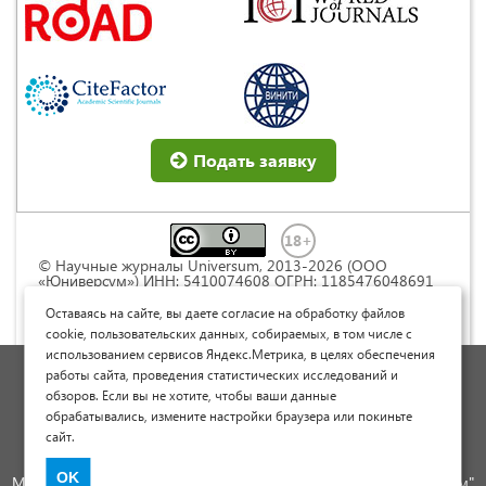
Подать заявку
© Научные журналы Universum, 2013-2026 (ООО
«Юниверсум») ИНН: 5410074608 ОГРН: 1185476048691
Это произведение доступно по
лицензии Creative
Commons « Attribution» («Атрибуция») 4.0
Оставаясь на сайте, вы даете согласие на обработку файлов
Непортированная
.
cookie, пользовательских данных, собираемых, в том числе с
использованием сервисов Яндекс.Метрика, в целях обеспечения
Политика обработки персональных данных
работы сайта, проведения статистических исследований и
обзоров. Если вы не хотите, чтобы ваши данные
Договор оферты
обрабатывались, измените настройки браузера или покиньте
Опубликовать научную статью
сайт.
Сайт научных статей и публикаций
OK
Международный научно-исследовательский журнал "Юниверсум"