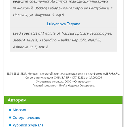
ведущий специалист Института трансдисциплинарных
технологий, 360024,Кабардино-Балкарская Республика, г.
Нальчик, ул. Ашурова, 5, оф.8
Lukyanova Tatyana
Lead specialist of Institute of Transdisciplinary Technologies,
360024, Russia, Kabardino – Balkar Republic, Nalchik,
Ashurova St. 5, Apt. 8
ISSN 2311-5327. Метаданные статей журнала размещаются на платформе eLIBRARY.RU.
Св-во о регистрации СМИ: ЭЛ № ФС77-91811 от 17.06.2026
Учредитель журнала: ООО «Юниверсум»
Главный редактор - Блейх Надежда Оскаровна.
Авторам
Миссия
Сотрудничество
Рубрики журнала