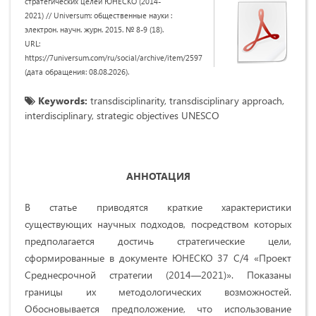
стратегических целей ЮНЕСКО (2014-
2021) // Universum: общественные науки :
электрон. научн. журн. 2015. № 8-9 (18).
URL:
https://7universum.com/ru/social/archive/item/2597
(дата обращения: 08.08.2026).
Keywords:
transdisciplinarity, transdisciplinary approach,
interdisciplinary, strategic objectives UNESCO
АННОТАЦИЯ
В статье приводятся краткие характеристики
существующих научных подходов, посредством которых
предполагается достичь стратегические цели,
сформированные в документе ЮНЕСКО 37 С/4 «Проект
Среднесрочной стратегии (2014—2021)». Показаны
границы их методологических возможностей.
Обосновывается предположение, что использование