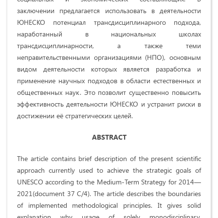
заключении предлагается использовать в деятельности
ЮНЕСКО потенциал трансдисциплинарного подхода,
наработанный в национальных школах
трансдисциплинарности, а также теми
неправительственными организациями (НПО), основным
видом деятельности которых является разработка и
применение научных подходов в области естественных и
общественных наук. Это позволит существенно повысить
эффективность деятельности ЮНЕСКО и устранит риски в
достижении её стратегических целей.
ABSTRACT
The article contains brief description of the present scientific
approach currently used to achieve the strategic goals of
UNESCO according to the Medium-Term Strategy for 2014—
2021(document 37 C/4). The article describes the boundaries
of implemented methodological principles. It gives solid
explanation why usage of solely monodisciplinary,