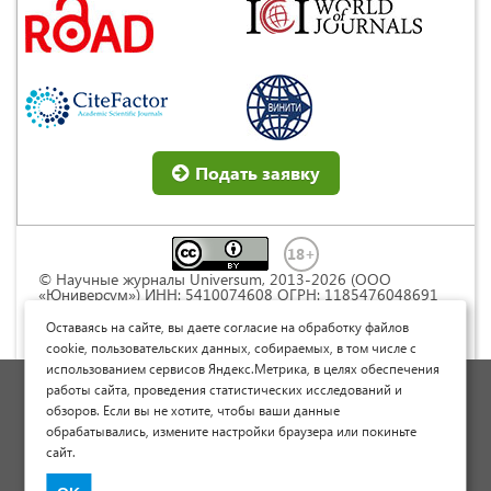
Подать заявку
© Научные журналы Universum, 2013-2026 (ООО
«Юниверсум») ИНН: 5410074608 ОГРН: 1185476048691
Это произведение доступно по
лицензии Creative
Commons « Attribution» («Атрибуция») 4.0
Оставаясь на сайте, вы даете согласие на обработку файлов
Непортированная
.
cookie, пользовательских данных, собираемых, в том числе с
использованием сервисов Яндекс.Метрика, в целях обеспечения
Политика обработки персональных данных
работы сайта, проведения статистических исследований и
обзоров. Если вы не хотите, чтобы ваши данные
Договор оферты
обрабатывались, измените настройки браузера или покиньте
Опубликовать научную статью
сайт.
Сайт научных статей и публикаций