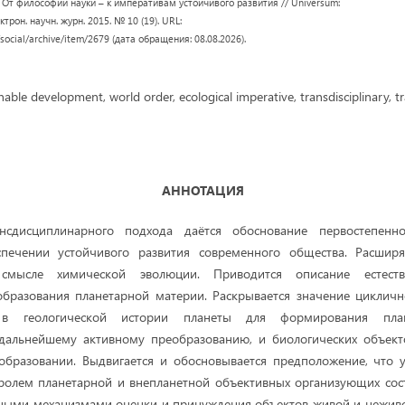
А. От философии науки – к императивам устойчивого развития // Universum:
трон. научн. журн. 2015. № 10 (19). URL:
social/archive/item/2679 (дата обращения: 08.08.2026).
able development, world order, ecological imperative, transdisciplinary, tr
АННОТАЦИЯ
нсдисциплинарного подхода даётся обоснование первостепеннос
печении устойчивого развития современного общества. Расшир
смысле химической эволюции. Приводится описание естест
образования планетарной материи. Раскрывается значение цикличн
в в геологической истории планеты для формирования план
дальнейшему активному преобразованию, и биологических объект
образовании. Выдвигается и обосновывается предположение, что 
тролем планетарной и внепланетной объективных организующих сос
ными механизмами оценки и принуждения объектов живой и неживо