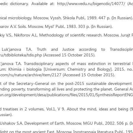
edic dictionary. Available at: http://www.vedu.ru/bigencdic/14077/ (
ical microbiology. Moscow, Vyssh. Shkola Publ., 1989. 447 p. (In Russian).
arov A.V. Soils. Moscow, Mysl' Publ., 1983. 303 p. (In Russian).
y V.S., Nikiforov A.L. Methodology of scientific research. Moscow, Jurajt P
Luk'janova T.A. Truth and Justice according to Transdisciplina
ru/tdbiblioteka/tdis.php (Accessed 15 October 2015).
'janova T.A. Transdisciplinary aspects of mass extinction in terrestrial
sum: Khimiia i biologiia [Universum: Chemistry and Biology]. 2015, no. 
.com/ru/nature/archive/item/2127 (Accessed 15 October 2015).
rt of the Secretary-General on the post-2015 sustainable development
nding poverty, transforming all lives and protecting the planet. General 
un.org/development/desa/publications/files/2015/01/SynthesisReport
ed treatises in 2 volumes, Vol.1, V 9. About the mind, ideas and being (
ussian).
 Ushakov S.A. Development of Earth. Moscow, MGU Publ., 2002. 506 p. (In
light on the most ancient East. Moscow, Inostrannaja literatura Publ., 1956