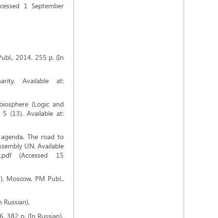
Accessed 1 September
ubl., 2014. 255 p. (In
rity. Available at:
 biosphere (Logic and
5 (13). Available at:
 agenda. The road to
Assembly UN. Available
ENG.pdf (Accessed 15
9). Moscow, РМ Publ.,
 Russian).
. 382 p. (In Russian).