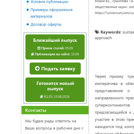
Мокий В.С., Лукьянова Т.
Условия публикации
общественные науки : элек
Примеры оформления
https://7universum.com/ru/
материалов
Договор оферты
Keywords:
sustain
approach
Ближайший выпуск
Прием статей:
05.09
Публикация на сайте:
15.09
Подать заявку
Через призму тра
Готовится новый
императива в обес
выпуск
представление о 
8(135) 15.08.2026.
направленного пре
суперконтиненто
Контакты
предлагающейся к 
участие в этом пре
Мы будем рады ответить на
находится под кон
Ваши вопросы в рабочие дни с
обладают эффектив