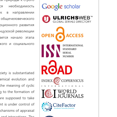
ся необходимость
ук в направлении
 общечеловеческого
юционного развития
анцузской революции
ается начало этапа
ского и социального
iety is substantiated
hemical evolution and
the meaning of cyclic
ng to the formation of
 are supposed to take
t is under control of
chanisms of appraisal
y and interactions. The