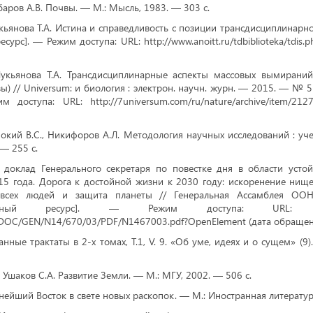
абаров А.В. Почвы. — М.: Мысль, 1983. — 303 с.
кьянова Т.А. Истина и справедливость с позиции трансдисциплинарно
сурс]. — Режим доступа: URL: http://www.anoitt.ru/tdbiblioteka/tdis.
Лукьянова Т.А. Трансдисциплинарные аспекты массовых вымирани
зы) // Universum: и биология : электрон. научн. журн. — 2015. — № 5
м доступа: URL: http://7universum.com/ru/nature/archive/item/21
окий В.С., Никифоров А.Л. Методология научных исследований : уче
 — 255 с.
оклад Генерального секретаря по повестке дня в области устой
15 года. Дорога к достойной жизни к 2030 году: искоренение нищ
всех людей и защита планеты // Генеральная Ассамблея ОО
нный ресурс]. — Режим доступа: URL: http:/
NDOC/GEN/N14/670/03/PDF/N1467003.pdf?OpenElement (дата обращени
нные трактаты в 2-х томах, Т.1, V. 9. «Об уме, идеях и о сущем» (9
, Ушаков С.А. Развитие Земли. — М.: МГУ, 2002. — 506 с.
нейший Восток в свете новых раскопок. — М.: Иностранная литератур