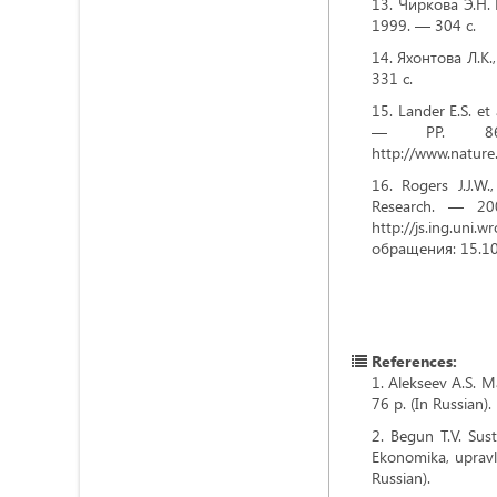
Чиркова Э.Н.
1999. — 304 с.
Яхонтова Л.К.
331 с.
Lander E.S. et
— PP. 860
http://www.natur
Rogers J.J.W
Research. — 2
http://js.ing.uni
обращения: 15.10
References:
Alekseev A.S. Ma
76 p. (In Russian).
Begun T.V. Sust
Ekonomika, upravl
Russian).