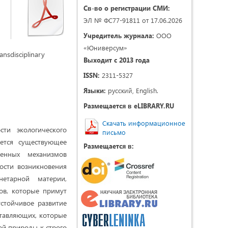
Св-во о регистрации СМИ:
ЭЛ № ФС77-91811 от 17.06.2026
Учредитель журнала:
ООО
«Юниверсум»
ansdisciplinary
Выходит с 2013 года
ISSN:
2311-5327
Языки:
русский, English.
Размещается в eLIBRARY.RU
Скачать информационное
ти экологического
письмо
яется существующее
Размещается в:
венных механизмов
ости возникновения
етарной материи,
ов, которые примут
устойчивое развитие
тавляющих, которые
й природы к строго