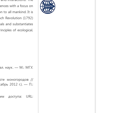
iences with a focus on
to all mankind. It is
nch Revolution (1792)
eals and substantiates
ciples of ecological,
ал. наук. — М.: МГУ,
сте моногородов //
абрь 2012 г.). — П.:
им доступа: URL: