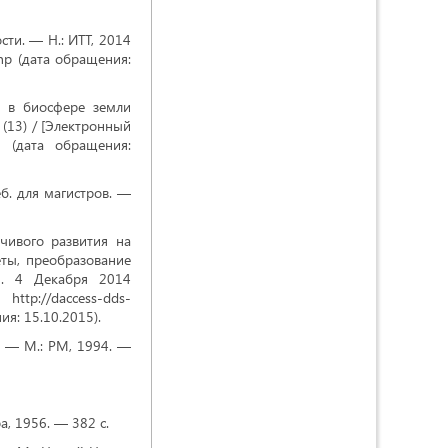
сти. — Н.: ИТТ, 2014
php (дата обращения:
й в биосфере земли
 (13) / [Электронный
27 (дата обращения:
б. для магистров. —
чивого развития на
еты, преобразование
Н. 4 Декабря 2014
/daccess-dds-
я: 15.10.2015).
). — М.: РМ, 1994. —
а, 1956. — 382 с.