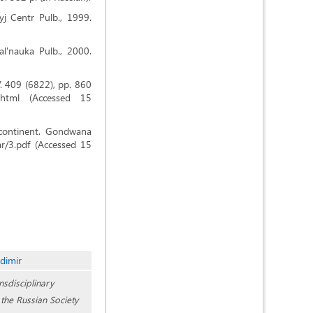
j Centr Pulb., 1999.
al'nauka Pulb., 2000.
V. 409 (6822), pp. 860
0.html (Accessed 15
rcontinent. Gondwana
nar/3.pdf (Accessed 15
dimir
ansdisciplinary
the Russian Society