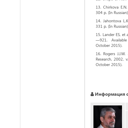
Chirkova E.N.
304 p. (In Russian)
Jahontova L.K
331 p. (In Russian)
Lander ES, et 
—921. Available 
October 2015).
Rogers J.J.W
Research, 2002, v.
October 2015).
Информация о