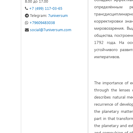
8.00 до 17.00
определённым ре
+7 (499) 117-03-65
трансдисциплина
Telegram:
7universum
корректировки зна
+79609483038
мировоззрения. Вы
social@7universum.com
общества, построен
1792 года. На осн
устойчивого развит
императивов.
The importance of ec
through the lenses o
describes natural me
recurrence of develop
the planetary matter
part in that transfo
the planetary and ex
and compulsion of obje