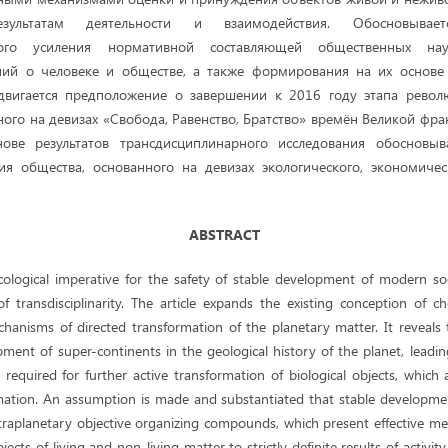
зультатам деятельности и взаимодействия. Обосновывает
рного усиления нормативной составляющей общественных на
ний о человеке и обществе, а также формирования на их основе
двигается предположение о завершении к 2016 году этапа револ
ного на девизах «Свобода, Равенство, Братство» времён Великой фр
ове результатов трансдисциплинарного исследования обосновыв
ия общества, основанного на девизах экологического, экономиче
ABSTRACT
ological imperative for the safety of stable development of modern soc
f transdisciplinarity. The article expands the existing conception of c
chanisms of directed transformation of the planetary matter. It reveals 
ment of super-continents in the geological history of the planet, leadi
 required for further active transformation of biological objects, which
rmation. An assumption is made and substantiated that stable developmen
traplanetary objective organizing compounds, which present effective me
cts of living and non-living matter to strictly definite results of activit