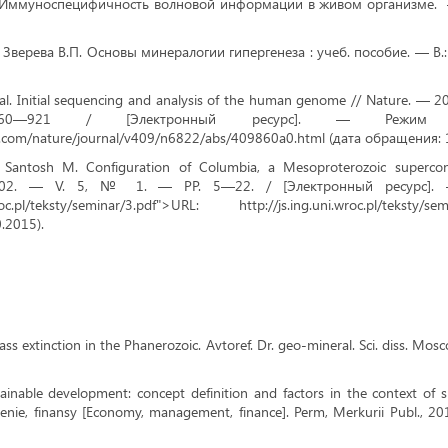
 Иммуноспецифичность волновой информации в живом организме. 
, Зверева В.П. Основы минералогии гипергенеза : учеб. пособие. — В.
 al. Initial sequencing and analysis of the human genome // Nature. — 2
—921 / [Электронный ресурс]. — Режим д
e.com/nature/journal/v409/n6822/abs/409860a0.html (дата обращения: 
., Santosh M. Configuration of Columbia, a Mesoproterozoic superc
002. — V. 5, № 1. — PP. 5—22. / [Электронный ресурс]. 
.wroc.pl/teksty/seminar/3.pdf">URL: http://js.ing.uni.wroc.pl/teksty
.2015).
ss extinction in the Phanerozoic. Avtoref. Dr. geo-mineral. Sci. diss. Mo
ainable development: concept definition and factors in the context of s
enie, finansy [Economy, management, finance]. Perm, Merkurii Publ., 2