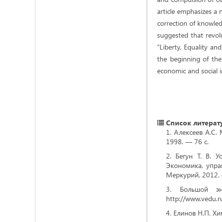
article emphasizes a 
correction of knowle
suggested that revol
“Liberty, Equality an
the beginning of the
economic and social i
Список литерат
Алексеев А.С. 
1998. — 76 с.
Бегун Т. В. 
Экономика, управ
Меркурий, 2012.
Большой эн
http://www.vedu.r
Елинов Н.П. Хи