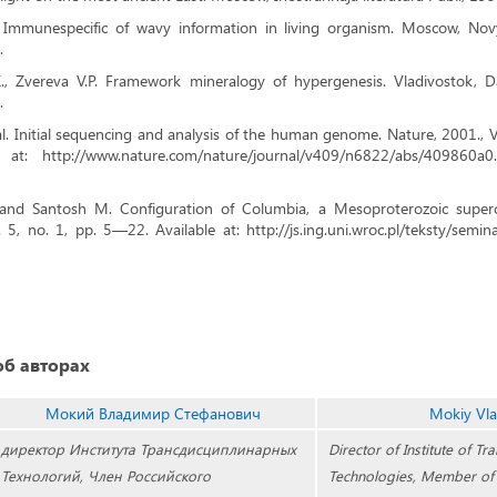
 Immunespecific of wavy information in living organism. Moscow, Novy
.
., Zvereva V.P. Framework mineralogy of hypergenesis. Vladivostok, D
.
al. Initial sequencing and analysis of the human genome. Nature, 2001., 
at: http://www.nature.com/nature/journal/v409/n6822/abs/409860a
. and Santosh M. Configuration of Columbia, a Mesoproterozoic supe
 5, no. 1, pp. 5—22. Available at: http://js.ing.uni.wroc.pl/teksty/semi
б авторах
Мокий Владимир Стефанович
Mokiy Vla
директор Института Трансдисциплинарных
Director of Institute of Tr
Технологий, Член Российского
Technologies, Member of 