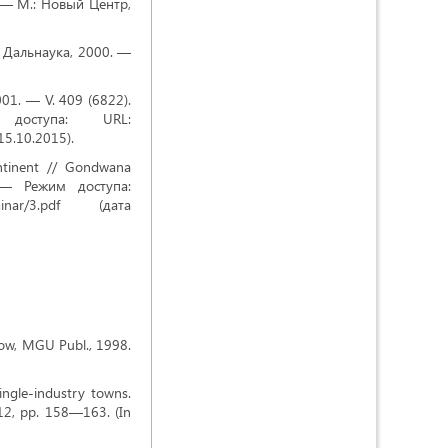
— М.: Новый Центр,
: Дальнаука, 2000. —
001. — V. 409 (6822).
оступа: URL:
15.10.2015).
ontinent // Gondwana
— Режим доступа:
/seminar/3.pdf (дата
scow, MGU Publ., 1998.
ingle-industry towns.
012, pp. 158—163. (In