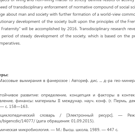
need of transdisciplinary enforcement of normative compound of social sc
dge about man and society with further formation of a world-view common 
utionary development of the society built upon the principles of the Fre
d Fraternity” will be accomplished by 2016. Transdisciplinary research rev
 period of steady development of the society, which is based on the prin
mperatives.
уры:
Массовые вымирания в фанерозое : Автореф. дис. ... д-ра гео-минер
Устойчивое развитие: определение, концепция и факторы в контек
ление, финансы: материалы II междунар. науч. конф. (г. Пермь, дек
 — с. 158—163.
циклопедический словарь / [Электронный ресурс]. — Реж
u/bigencdic/14077/ (дата обращения: 01.09.2015).
мическая микробиология. — М.: Высш. школа, 1989. — 447 с.