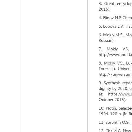
Great encyclop
2015).
Elinov N.P. Chem
Lobova E.V., Hab
Mokiy M.S., Moki
Russian).
Mokiy V.S., 
http://www.anoitt.
Mokiy V.S., Luk
Forecast). Univer
http://7universum
Synthesis repo
dignity by 2030: e
at: https://www.
October 2015).
Plotin. Select
1994. 128 p. (In R
Sorohtin O.G.,
Chajld G. New 