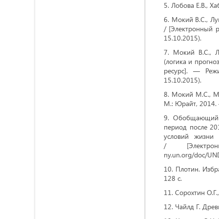
Лобова Е.В., Х
Мокий В.С., Лу
/ [Электронный ре
15.10.2015).
Мокий В.С., 
(логика и прогно
ресурс]. — Режи
15.10.2015).
Мокий М.С., М
М.: Юрайт, 2014.
Обобщающий д
период после 20
условий жизни 
/ [Электро
ny.un.org/doc/U
Плотин. Избра
128 с.
Сорохтин О.Г.
Чайлд Г. Древ