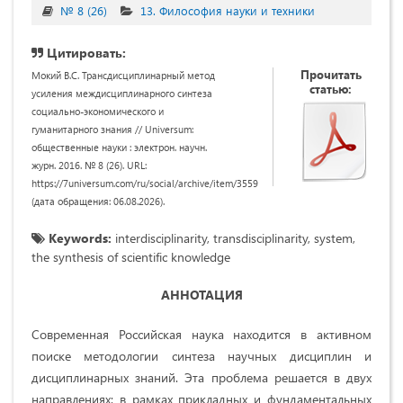
№ 8 (26)
13. Философия науки и техники
Цитировать:
Прочитать
Мокий В.С. Трансдисциплинарный метод
статью:
усиления междисциплинарного синтеза
социально-экономического и
гуманитарного знания // Universum:
общественные науки : электрон. научн.
журн. 2016. № 8 (26). URL:
https://7universum.com/ru/social/archive/item/3559
(дата обращения: 06.08.2026).
Keywords:
interdisciplinarity, transdisciplinarity, system,
the synthesis of scientific knowledge
АННОТАЦИЯ
Современная Российская наука находится в активном
поиске методологии синтеза научных дисциплин и
дисциплинарных знаний. Эта проблема решается в двух
направлениях: в рамках прикладных и фундаментальных