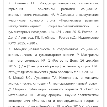
2. Клейнер Г.Б. Междисциплинарность, системность,
гармония – ориентиры развития социально-
экономических исследований. // Доклады и выступления
участников круглого стола «Перспективы развития
междисциплинарных социально-экономических и
гуманитарных исследований», (24 июня 2015, Ростов-на-
Дону) / отв. ред. Г.Б. Клейнер. – Ростов н/Д.: Издательство
ЮФУ, 2015. – 280 с.
3. Междисциплинарность в современном социально-
экономическом и гуманитарном знании // Материалы
научного семинара № 1 (Ростов-на-Дону, 16 декабря
2015 г.) / – [Электронный ресурс]. – Режим доступа: URL:
http://msgi.sfedu.ru/events (Дата обращения: 4.07.2016).
4. Мокий В.С., Лукьянова Т.А. Императивы и максимы
экономических отношений: трансдисциплинарный аспект
// Сборник публикаций научного журнала “Globus” по
материалам ІІІ международной научно-практической
конференции: «Экономика и юриспруденция: теория и
практика». г. Санкт-Петербург (18 ноября 2015 г): сборник