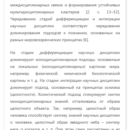
междисциплинарных связок и формирования устойчивых
мультидисциплинарных кластеров [2, с. 13–32].
Чередованию
стадий
дифференциации и интеграции
научных дисциплин соответствует чередование
доминирования
подходов
к познанию, основанных на
разных мировоззренческих принципах [6].
На стадии
дифференциации
научных дисциплин
доминируют монодисциплинарные подходы, основанные
на локальных (монодисциплинарных) картинах мира,
например, физической, химической биологической
картины и т. д. На стадии
интеграции
научных дисциплин
доминирует подход, основанный на принципах холизма
(целостности). Холистический подход стимулирует синтез
монодисциплинарных знаний, отталкиваясь от образа
целостного объекта. Так, например, целостный образ
человека способствует синтезу знаний научных дисциплин
о человеке, целостный образ звёздного неба – синтезу
наук о космосе и т. п. При этом сами дисциплины и их