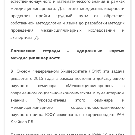
естественнонаучного и математического знания в рамках
междисциплинарности. Для этого междисциплинарности
предстоит пройти трудный путь: от обретения
собственной методологии и языка до разработки методик
проведения междисциплинарных исследований и
экспертизы [7].
Логические тетрады – «дорожные карты»
междисциплинарности
В Южном Федеральном Университете (ЮФУ) эта задача
решается с 2015 года в рамках постоянно действующего
научного семинара «Междисциплинарность в
современном социально–экономическом и гуманитарном
знании». Руководителем этого семинара и
междисциплинарного социально-экономического
научного поиска ЮФУ является член-корреспондент РАН
Клейнер Г.Б.
Первое заседание семинара состоялось в ЮФУ 16 декабря