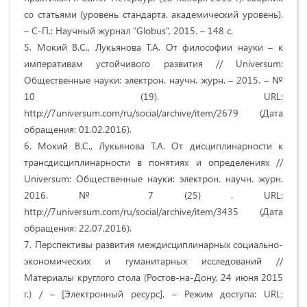
со статьями (уровень стандарта, академический уровень).
– С-П.: Научный журнал “Globus”, 2015. – 148 с.
5. Мокий В.С., Лукьянова Т.А. От философии науки – к
императивам устойчивого развития // Universum:
Общественные науки: электрон. научн. журн. – 2015. – №
10 (19). URL:
http://7universum.com/ru/social/archive/item/2679 (Дата
обращения: 01.02.2016).
6. Мокий В.С., Лукьянова Т.А. От дисциплинарности к
трансдисциплинарности в понятиях и определениях //
Universum: Общественные науки: электрон. научн. журн.
2016. № 7 (25) . URL:
http://7universum.com/ru/social/archive/item/3435 (Дата
обращения: 22.07.2016).
7. Перспективы развития междисциплинарных социально-
экономических и гуманитарных исследований //
Материалы круглого стола (Ростов-на-Дону, 24 июня 2015
г.) / – [Электронный ресурс]. – Режим доступа: URL: