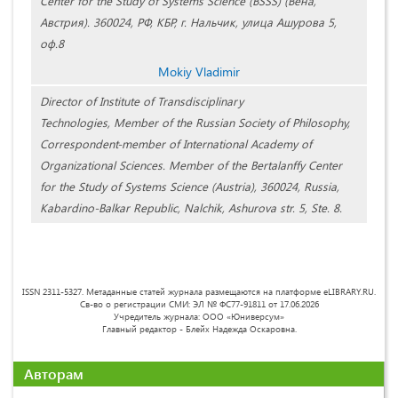
Center for the Study of Systems Science (BSSS) (Вена,
Австрия). 360024, РФ, КБР, г. Нальчик, улица Ашурова 5,
оф.8
Mokiy Vladimir
Director of Institute of Transdisciplinary
Technologies, Member of the Russian Society of Philosophy,
Correspondent-member of International Academy of
Organizational Sciences. Member of the Bertalanffy Center
for the Study of Systems Science (Austria), 360024, Russia,
Kabardino-Balkar Republic, Nalchik, Ashurova str. 5, Ste. 8.
ISSN 2311-5327. Метаданные статей журнала размещаются на платформе eLIBRARY.RU.
Св-во о регистрации СМИ: ЭЛ № ФС77-91811 от 17.06.2026
Учредитель журнала: ООО «Юниверсум»
Главный редактор - Блейх Надежда Оскаровна.
Авторам