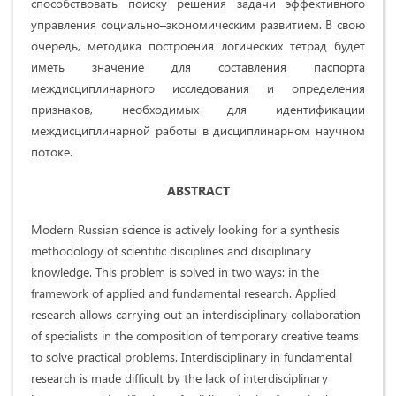
способствовать поиску решения задачи эффективного
управления социально–экономическим развитием. В свою
очередь, методика построения логических тетрад будет
иметь значение для составления паспорта
междисциплинарного исследования и определения
признаков, необходимых для идентификации
междисциплинарной работы в дисциплинарном научном
потоке.
ABSTRACT
Modern Russian science is actively looking for a synthesis
methodology of scientific disciplines and disciplinary
knowledge. This problem is solved in two ways: in the
framework of applied and fundamental research. Applied
research allows carrying out an interdisciplinary collaboration
of specialists in the composition of temporary creative teams
to solve practical problems. Interdisciplinary in fundamental
research is made difficult by the lack of interdisciplinary