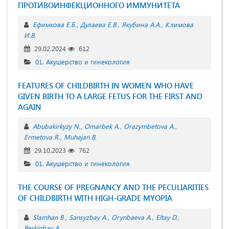
ПРОТИВОИНФЕКЦИОННОГО ИММУНИТЕТА
Ефимкова Е.Б.
Дулаева Е.В.
Якубина А.А.
Климова
И.В.
29.02.2024
612
01. Акушерство и гинекология
FEATURES OF CHILDBIRTH IN WOMEN WHO HAVE
GIVEN BIRTH TO A LARGE FETUS FOR THE FIRST AND
AGAIN
Abubakirkyzy N.
Omarbek A.
Orazymbetova A.
Ermetova R.
Muhajan B.
29.10.2023
762
01. Акушерство и гинекология
THE COURSE OF PREGNANCY AND THE PECULIARITIES
OF CHILDBIRTH WITH HIGH-GRADE MYOPIA
Slamhan B.
Sansyzbay A.
Orynbaeva A.
Eltay D.
Berkinbay A.