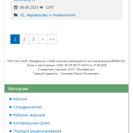
06.06.2023
1247
01. Акушерство и гинекология
1
2
3
>
>>
ISSN 2311-6129. Метаданные статей журнала размещаются на платформе eLIBRARY.RU.
Св-во о регистрации СМИ: ЭЛ № ФС77-91572 от 27.05.2026
Учредитель журнала: ООО «Юниверсум»
Главный редактор - Конорев Марат Русланович.
Авторам
Миссия
Сотрудничество
Рубрики журнала
Контрольные сроки
Порядок рецензирования