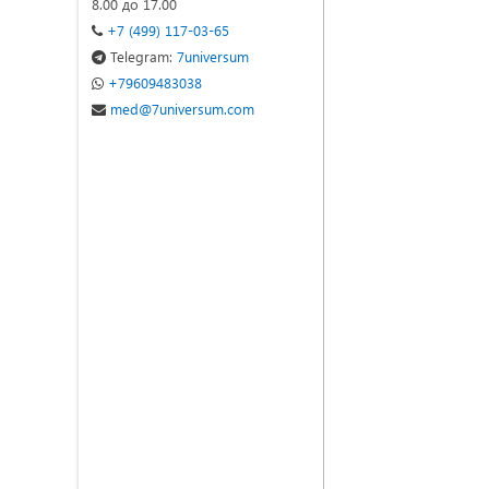
8.00 до 17.00
+7 (499) 117-03-65
Telegram:
7universum
+79609483038
med@7universum.com