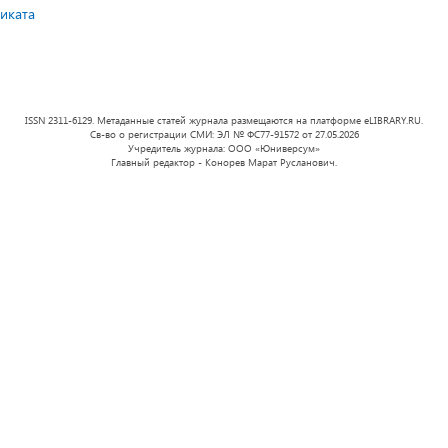
иката
ISSN 2311-6129. Метаданные статей журнала размещаются на платформе eLIBRARY.RU.
Св-во о регистрации СМИ: ЭЛ № ФС77-91572 от 27.05.2026
Учредитель журнала: ООО «Юниверсум»
Главный редактор - Конорев Марат Русланович.