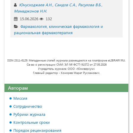
Юнусходжаев А.Н.
Саидов С.А.
Расулова В.Б.
Мамаджонов Н.Н.
15.06.2026
132
Фармакология, клиническая фармакология и
рациональная фармакотерапия
ISSN 2311-6129. Метаданные статей журнала размещаются на платформе eLIBRARY.RU.
Св-во о регистрации СМИ: ЭЛ № ФС77-91572 от 27.05.2026
Учредитель журнала: ООО «Юниверсум»
Главный редактор - Конорев Марат Русланович.
Авторам
Миссия
Сотрудничество
Рубрики журнала
Контрольные сроки
Порядок рецензирования