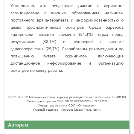
Установлено, что регулярное участие в скрининге
ассоциировано с высшим образованием, наличием
постоянного врача-терапевта и информированностью о
целях профилактических осмотров. Среди барьеров
лидировали нехватка времени (54,3%), страх перед
результатами (38,1%) и недоверие к системе
здравоохранения (29,7%). Разработаны рекомендации по
повышению охвата скринингом, включающие
дистанционное информирование и организацию
осмотров по месту работы.
ISSN 2311-6129. Метаданные статей журнала размещаются на платформе eLIBRARY.RU.
Св-во о регистрации СМИ: ЭЛ № ФС77-91572 от 27.05.2026
Учредитель журнала: ООО «Юниверсум»
Главный редактор - Конорев Марат Русланович.
Авторам