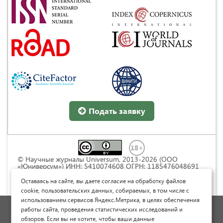
Подать заявку
© Научные журналы Universum, 2013-2026 (ООО
«Юниверсум») ИНН: 5410074608 ОГРН: 1185476048691
Это произведение доступно по
лицензии Creative
Commons « Attribution» («Атрибуция») 4.0
Оставаясь на сайте, вы даете согласие на обработку файлов
Непортированная
.
cookie, пользовательских данных, собираемых, в том числе с
использованием сервисов Яндекс.Метрика, в целях обеспечения
Политика обработки персональных данных
работы сайта, проведения статистических исследований и
обзоров. Если вы не хотите, чтобы ваши данные
Договор оферты