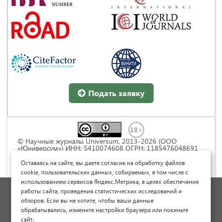
Подать заявку
© Научные журналы Universum, 2013-2026 (ООО
«Юниверсум») ИНН: 5410074608 ОГРН: 1185476048691
Это произведение доступно по
лицензии Creative
Commons « Attribution» («Атрибуция») 4.0
Оставаясь на сайте, вы даете согласие на обработку файлов
Непортированная
.
cookie, пользовательских данных, собираемых, в том числе с
использованием сервисов Яндекс.Метрика, в целях обеспечения
Политика обработки персональных данных
работы сайта, проведения статистических исследований и
обзоров. Если вы не хотите, чтобы ваши данные
Договор оферты
обрабатывались, измените настройки браузера или покиньте
Опубликовать научную статью
сайт.