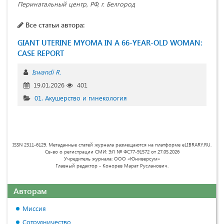
Перинатальный центр, РФ, г. Белгород
Все статьи автора:
GIANT UTERINE MYOMA IN A 66-YEAR-OLD WOMAN:
CASE REPORT
Iswandi R.
19.01.2026
401
01. Акушерство и гинекология
ISSN 2311-6129. Метаданные статей журнала размещаются на платформе eLIBRARY.RU.
Св-во о регистрации СМИ: ЭЛ № ФС77-91572 от 27.05.2026
Учредитель журнала: ООО «Юниверсум»
Главный редактор - Конорев Марат Русланович.
Авторам
Миссия
Сотрудничество