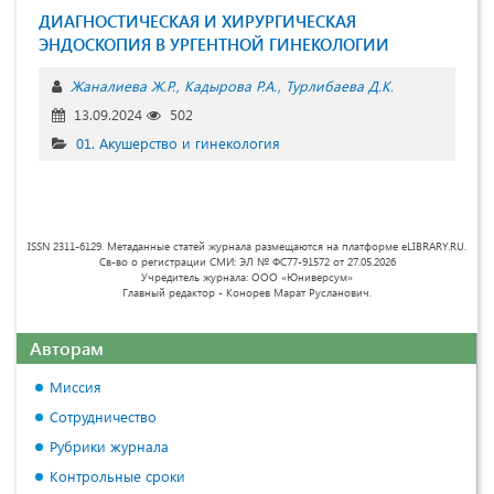
ДИАГНОСТИЧЕСКАЯ И ХИРУРГИЧЕСКАЯ
ЭНДОСКОПИЯ В УРГЕНТНОЙ ГИНЕКОЛОГИИ
Жаналиева Ж.Р.
Кадырова Р.А.
Турлибаева Д.К.
13.09.2024
502
01. Акушерство и гинекология
ISSN 2311-6129. Метаданные статей журнала размещаются на платформе eLIBRARY.RU.
Св-во о регистрации СМИ: ЭЛ № ФС77-91572 от 27.05.2026
Учредитель журнала: ООО «Юниверсум»
Главный редактор - Конорев Марат Русланович.
Авторам
Миссия
Сотрудничество
Рубрики журнала
Контрольные сроки