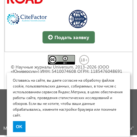
Подать заявку
© Научные журналы Universum, 2013-2026 (ООО
«Юниверсум») ИНН: 5410074608 ОГРН: 1185476048691
Это произведение доступно по
лицензии Creative
Commons « Attribution» («Атрибуция») 4.0
Оставаясь на сайте, вы даете согласие на обработку файлов
Непортированная
.
cookie, пользовательских данных, собираемых, в том числе с
использованием сервисов Яндекс.Метрика, в целях обеспечения
Политика обработки персональных данных
работы сайта, проведения статистических исследований и
обзоров. Если вы не хотите, чтобы ваши данные
Договор оферты
обрабатывались, измените настройки браузера или покиньте
Опубликовать научную статью
сайт.
Сайт научных статей и публикаций
OK
Международный научно-исследовательский журнал "Юниверсум"