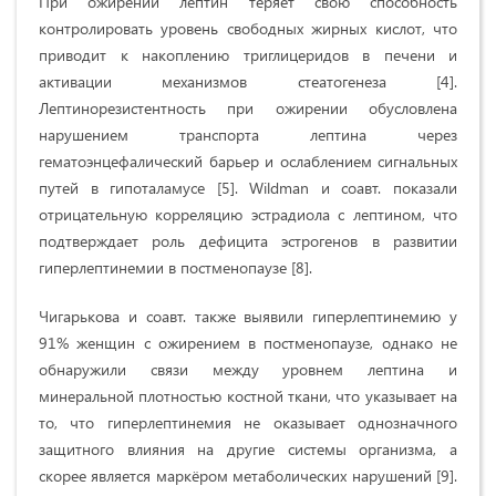
При ожирении лептин теряет свою способность
контролировать уровень свободных жирных кислот, что
приводит к накоплению триглицеридов в печени и
активации механизмов стеатогенеза [4].
Лептинорезистентность при ожирении обусловлена
нарушением транспорта лептина через
гематоэнцефалический барьер и ослаблением сигнальных
путей в гипоталамусе [5]. Wildman и соавт. показали
отрицательную корреляцию эстрадиола с лептином, что
подтверждает роль дефицита эстрогенов в развитии
гиперлептинемии в постменопаузе [8].
Чигарькова и соавт. также выявили гиперлептинемию у
91% женщин с ожирением в постменопаузе, однако не
обнаружили связи между уровнем лептина и
минеральной плотностью костной ткани, что указывает на
то, что гиперлептинемия не оказывает однозначного
защитного влияния на другие системы организма, а
скорее является маркёром метаболических нарушений [9].