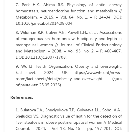
Park H.K., Ahima R.S. Physiology of leptin: energy
homeostasis, neuroendocrine function and metabolism //
Metabolism. – 2015. – Vol. 64, No. 1. – P. 24–34. DOI:
10.1016/j.metabol.2014.08.004.
Wildman R.P., Colvin A.B., Powell L.H., et al. Associations
of endogenous sex hormones with adiposity and leptin in
menopausal women // Journal of Clinical Endocrinology
and Metabolism. – 2008. – Vol. 93, No. 2. – P. 460–467.
DOI: 10.1210/jc.2007-1708.
World Health Organization. Obesity and overweight.
Fact sheet. – 2024. – URL: https://www.who.int/news-
room/fact-sheets/detail/obesity-and-overweight (дата
обращения: 25.05.2026).
References:
Bulatova I.A., Shevlyukova T.P., Gulyaeva I.L., Sobol A.A.,
Sheludko V.S. Diagnostic value of leptin for the detection of
liver steatosis in obese postmenopausal women // Medical
Council. – 2024. – Vol. 18, No. 15. – pp. 197-201. DOI: