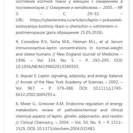
состояния костной ткани у женщин с ожирением в
постменопаузе // Ожирение и метаболизм. – 2005. – №
3. – С. 29–32. –
URL: https://cyberleninka.ru/article/n/leptin-i-pokazateli-
sostoyaniya-kostnoy-tkani-u-zhenschin-s-ozhireniem-v-
postmenopauze (дата обращения: 25.05.2026).
Considine R.V., Sinha M.K., Heiman M.L., et al. Serum
immunoreactive-leptin concentrations in normal-weight
and obese humans // New England Journal of Medicine. –
1996. – Vol. 334, No. 5. – P. 292–295. DOI:
10.1056/NEJM199602013340503.
Jéquier E. Leptin signaling, adiposity, and energy balance
// Annals of the New York Academy of Sciences. – 2002. –
Vol. 967. – P. 379–388. DOI: 10.1111/j.1749-
6632.2002.tb04293.x.
Meier U., Gressner A.M. Endocrine regulation of energy
metabolism: review of pathobiochemical and clinical
chemical aspects of leptin, ghrelin, adiponectin, and resistin
// Clinical Chemistry. – 2004. – Vol. 50, No. 9. – P. 1511–
1525. DOI: 10.1373/clinchem.2004.032482.