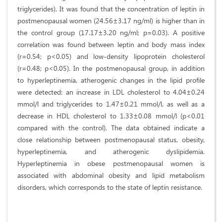
triglycerides). It was found that the concentration of leptin in
postmenopausal women (24.56±3.17 ng/ml) is higher than in
the control group (17.17±3.20 ng/ml; p=0.03). A positive
correlation was found between leptin and body mass index
(r=0.54; p<0.05) and low-density lipoprotein cholesterol
(r=0.48; p<0.05). In the postmenopausal group, in addition
to hyperleptinemia, atherogenic changes in the lipid profile
were detected: an increase in LDL cholesterol to 4.04±0.24
mmol/l and triglycerides to 1.47±0.21 mmol/l, as well as a
decrease in HDL cholesterol to 1.33±0.08 mmol/l (p<0.01
compared with the control). The data obtained indicate a
close relationship between postmenopausal status, obesity,
hyperleptinemia, and atherogenic dyslipidemia.
Hyperleptinemia in obese postmenopausal women is
associated with abdominal obesity and lipid metabolism
disorders, which corresponds to the state of leptin resistance.