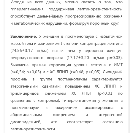
Исходя из всех данных, можно сказать о том, что
гиперлептинемия, поддерживая лептинорезистентность,
способствует дальнейшему прогрессированию ожирения
и метаболических нарушений, формируя порочный круг.
Заключение.
У женщин в постменопаузе с избыточной
массой тела и ожирением I степени концентрация лептина
(24,56±3,17 нг/мл) выше, чем у здоровых женщин
репродуктивного возраста (17,17±3,20 нг/мл; p=0,03).
Выявлена прямая корреляция уровня лептина с ИМТ
(r=0,54; p<0,05) и с ХС ЛПНП (r=0,48; p<0,05). Липидный
профиль в группе постменопаузы характеризуется
атерогенными сдвигами: повышением ХС ЛПНП и
триглицеридов, снижением ХС ЛПВП (p<0,01 по
сравнению с контролем). Гиперлептинемия у женщин в
постменопаузе с ожирением ассоциирована с
абдоминальным ожирением и атерогенной
дислипидемией, что соответствует состоянию
лептинорезистентности.