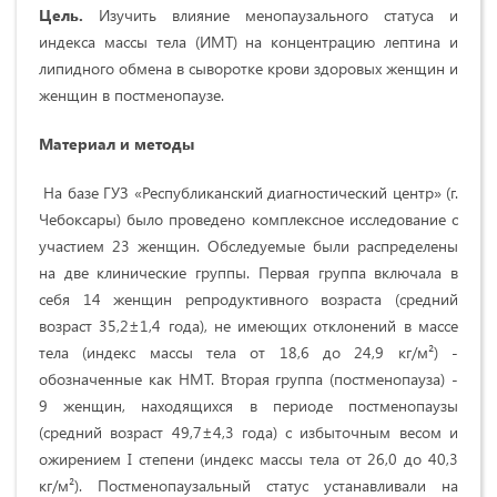
Цель.
Изучить влияние менопаузального статуса и
индекса массы тела (ИМТ) на концентрацию лептина и
липидного обмена в сыворотке крови здоровых женщин и
женщин в постменопаузе.
Материал и методы
На базе ГУЗ «Республиканский диагностический центр» (г.
Чебоксары) было проведено комплексное исследование с
участием 23 женщин. Обследуемые были распределены
на две клинические группы. Первая группа включала в
себя 14 женщин репродуктивного возраста (средний
возраст 35,2±1,4 года), не имеющих отклонений в массе
тела (индекс массы тела от 18,6 до 24,9 кг/м²) -
обозначенные как НМТ. Вторая группа (постменопауза) -
9 женщин, находящихся в периоде постменопаузы
(средний возраст 49,7±4,3 года) с избыточным весом и
ожирением I степени (индекс массы тела от 26,0 до 40,3
кг/м²). Постменопаузальный статус устанавливали на