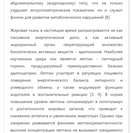
абдоминальному (андроидному) типу, что не только
ухудшает антропометрические показатели, но и служит
фоном для развития метаболических нарушений [8].
Жировая ткань в настоящее время рассматривается не как
пассивное энергетическое депо, а как активный
эндокринный орган, секретирующий множество
биологически активных веществ - адипокинов. Наиболее
изученным среди них является лептин - пептидный
гормон, продуцируемый преимущественно белыми
адипоцитами. Лептин участвует в регуляции пищевого
поведения, энергетического баланса, липидного и
углеводного обмена, а также модулирует функцию
эндотелия и воспалительные реакции [3, 4]. В норме
повышение уровня лептина сигнализирует в гипоталамус
о достаточности жировых запасов, что приводит к
снижению аппетита и увеличению энерготрат. Однако при
ожирении развивается феномен лептинорезистентности:
высокие концентрации лептина не вызывают ожидаемого