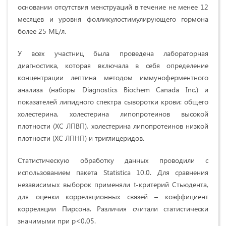
основании отсутствия менструаций в течение не менее 12
месяцев и уровня фолликулостимулирующего гормона
более 25 МЕ/л.
У всех участниц была проведена лабораторная
диагностика, которая включала в себя определение
концентрации лептина методом иммуноферментного
анализа (наборы Diagnostics Biochem Canada Inc.) и
показателей липидного спектра сыворотки крови: общего
холестерина, холестерина липопротеинов высокой
плотности (ХС ЛПВП), холестерина липопротеинов низкой
плотности (ХС ЛПНП) и триглицеридов.
Статистическую обработку данных проводили с
использованием пакета Statistica 10.0. Для сравнения
независимых выборок применяли t-критерий Стьюдента,
для оценки корреляционных связей – коэффициент
корреляции Пирсона. Различия считали статистически
значимыми при p<0,05.