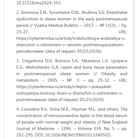
10.21518/ms2024-353.
Smirnova E.N., Turuntseva O.N., Shulkina S.G. Endothelial
dysfunction in obese women in the early postmenopausal
period // Vyatka Medical Bulletin. – 2017. – № 1(53). – Pp.
23-27. – URL:
https://cyberleninka.ru/article/n/disfunktsiya-endoteliya-u-
zhenschin-s-ozhireniem-v-rannem-postmenopauzalnom-
periode/viewer (date of request: 05/25/2026).
Chigarkova O.V., Butrova S.A., Nikankina L.V., Lyulyeva
E.G., Melnichenko G.A. Leptin and bone tissue parameters
in postmenopausal obese women // Obesity and
metabolism. – 2005. – № 3. – pp. 29-32. – URL:
https://cyberleninka.ru/article/n/leptin-i-pokazateli-
sostoyaniya-kostnoy-tkani-u-zhenschin-s-ozhireniem-v-
postmenopauze (date of request: 05/25/2026).
Considine R.V., Sinha M.K., Heyman M.L. and others. The
concentration of immunoreactive leptin in the blood serum
of people with normal weight and obesity // New England
Journal of Medicine. – 1996. – Volume 334, No. 5. – pp.
292-295. DOI: 10.1056/NEJM199602013340503.