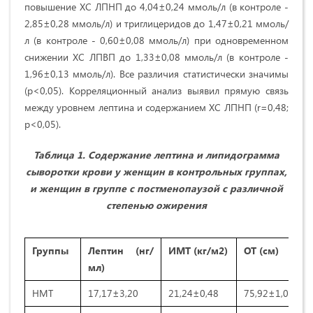
повышение ХС ЛПНП до 4,04±0,24 ммоль/л (в контроле -
2,85±0,28 ммоль/л) и триглицеридов до 1,47±0,21 ммоль/
л (в контроле - 0,60±0,08 ммоль/л) при одновременном
снижении ХС ЛПВП до 1,33±0,08 ммоль/л (в контроле -
1,96±0,13 ммоль/л). Все различия статистически значимы
(p<0,05). Корреляционный анализ выявил прямую связь
между уровнем лептина и содержанием ХС ЛПНП (r=0,48;
p<0,05).
Таблица 1. Содержание лептина и липидограмма
сыворотки крови у женщин в контрольных группах,
и женщин в группе с постменопаузой с различной
степенью ожирения
Группы
Лептин (нг/
ИМТ (кг/м2)
ОТ (см)
мл)
НМТ
17,17±3,20
21,24±0,48
75,92±1,05