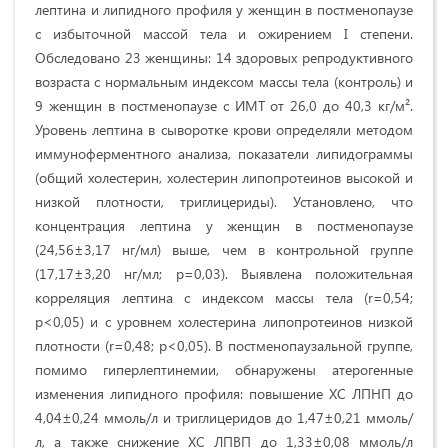
лептина и липидного профиля у женщин в постменопаузе
с избыточной массой тела и ожирением I степени.
Обследовано 23 женщины: 14 здоровых репродуктивного
возраста с нормальным индексом массы тела (контроль) и
9 женщин в постменопаузе с ИМТ от 26,0 до 40,3 кг/м².
Уровень лептина в сыворотке крови определяли методом
иммуноферментного анализа, показатели липидограммы
(общий холестерин, холестерин липопротеинов высокой и
низкой плотности, триглицериды). Установлено, что
концентрация лептина у женщин в постменопаузе
(24,56±3,17 нг/мл) выше, чем в контрольной группе
(17,17±3,20 нг/мл; p=0,03). Выявлена положительная
корреляция лептина с индексом массы тела (r=0,54;
p<0,05) и с уровнем холестерина липопротеинов низкой
плотности (r=0,48; p<0,05). В постменопаузальной группе,
помимо гиперлептинемии, обнаружены атерогенные
изменения липидного профиля: повышение ХС ЛПНП до
4,04±0,24 ммоль/л и триглицеридов до 1,47±0,21 ммоль/
л, а также снижение ХС ЛПВП до 1,33±0,08 ммоль/л