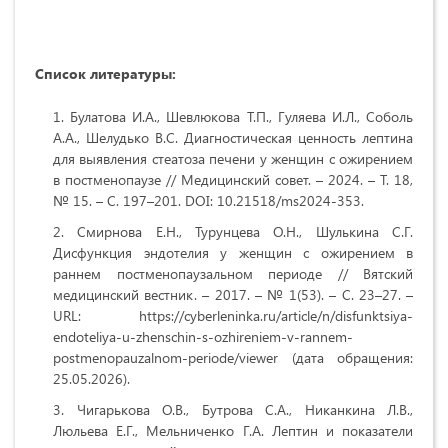
Список литературы:
Булатова И.А., Шевлюкова Т.П., Гуляева И.Л., Соболь
А.А., Шелудько В.С. Диагностическая ценность лептина
для выявления стеатоза печени у женщин с ожирением
в постменопаузе // Медицинский совет. – 2024. – Т. 18,
№ 15. – С. 197–201. DOI: 10.21518/ms2024-353.
Смирнова Е.Н., Турунцева О.Н., Шулькина С.Г.
Дисфункция эндотелия у женщин с ожирением в
раннем постменопаузальном периоде // Вятский
медицинский вестник. – 2017. – № 1(53). – С. 23–27. –
URL: https://cyberleninka.ru/article/n/disfunktsiya-
endoteliya-u-zhenschin-s-ozhireniem-v-rannem-
postmenopauzalnom-periode/viewer (дата обращения:
25.05.2026).
Чигарькова О.В., Бутрова С.А., Никанкина Л.В.,
Люльева Е.Г., Мельниченко Г.А. Лептин и показатели