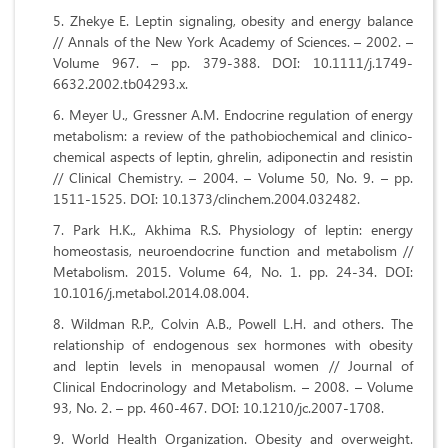
Zhekye E. Leptin signaling, obesity and energy balance
// Annals of the New York Academy of Sciences. – 2002. –
Volume 967. – pp. 379-388. DOI: 10.1111/j.1749-
6632.2002.tb04293.x.
Meyer U., Gressner A.M. Endocrine regulation of energy
metabolism: a review of the pathobiochemical and clinico-
chemical aspects of leptin, ghrelin, adiponectin and resistin
// Clinical Chemistry. – 2004. – Volume 50, No. 9. – pp.
1511-1525. DOI: 10.1373/clinchem.2004.032482.
Park H.K., Akhima R.S. Physiology of leptin: energy
homeostasis, neuroendocrine function and metabolism //
Metabolism. 2015. Volume 64, No. 1. pp. 24-34. DOI:
10.1016/j.metabol.2014.08.004.
Wildman R.P., Colvin A.B., Powell L.H. and others. The
relationship of endogenous sex hormones with obesity
and leptin levels in menopausal women // Journal of
Clinical Endocrinology and Metabolism. – 2008. – Volume
93, No. 2. – pp. 460-467. DOI: 10.1210/jc.2007-1708.
World Health Organization. Obesity and overweight.