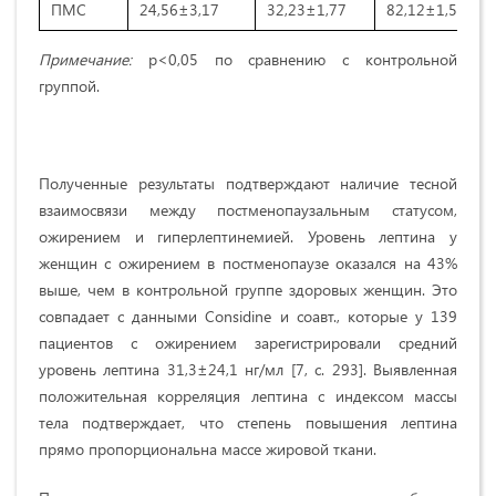
ПМС
24,56±3,17
32,23±1,77
82,12±1,5
Примечание:
p<0,05 по сравнению с контрольной
группой.
Полученные результаты подтверждают наличие тесной
взаимосвязи между постменопаузальным статусом,
ожирением и гиперлептинемией. Уровень лептина у
женщин с ожирением в постменопаузе оказался на 43%
выше, чем в контрольной группе здоровых женщин. Это
совпадает с данными Considine и соавт., которые у 139
пациентов с ожирением зарегистрировали средний
уровень лептина 31,3±24,1 нг/мл [7, с. 293]. Выявленная
положительная корреляция лептина с индексом массы
тела подтверждает, что степень повышения лептина
прямо пропорциональна массе жировой ткани.