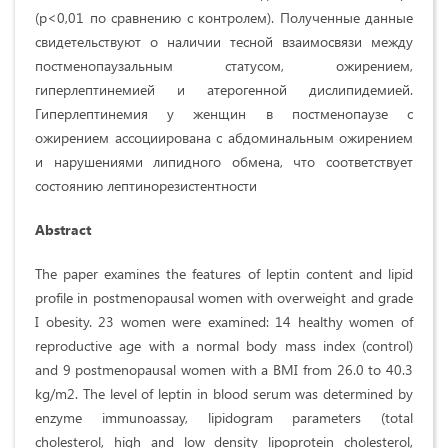
(p<0,01 по сравнению с контролем). Полученные данные
свидетельствуют о наличии тесной взаимосвязи между
постменопаузальным статусом, ожирением,
гиперлептинемией и атерогенной дислипидемией.
Гиперлептинемия у женщин в постменопаузе с
ожирением ассоциирована с абдоминальным ожирением
и нарушениями липидного обмена, что соответствует
состоянию лептинорезистентности
Abstract
The paper examines the features of leptin content and lipid
profile in postmenopausal women with overweight and grade
I obesity. 23 women were examined: 14 healthy women of
reproductive age with a normal body mass index (control)
and 9 postmenopausal women with a BMI from 26.0 to 40.3
kg/m2. The level of leptin in blood serum was determined by
enzyme immunoassay, lipidogram parameters (total
cholesterol, high and low density lipoprotein cholesterol,