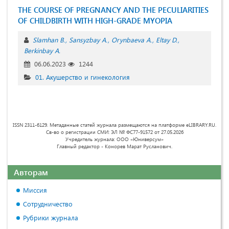
THE COURSE OF PREGNANCY AND THE PECULIARITIES
OF CHILDBIRTH WITH HIGH-GRADE MYOPIA
Slamhan B.
Sansyzbay A.
Orynbaeva A.
Eltay D.
Berkinbay A.
06.06.2023
1244
01. Акушерство и гинекология
ISSN 2311-6129. Метаданные статей журнала размещаются на платформе eLIBRARY.RU.
Св-во о регистрации СМИ: ЭЛ № ФС77-91572 от 27.05.2026
Учредитель журнала: ООО «Юниверсум»
Главный редактор - Конорев Марат Русланович.
Авторам
Миссия
Сотрудничество
Рубрики журнала