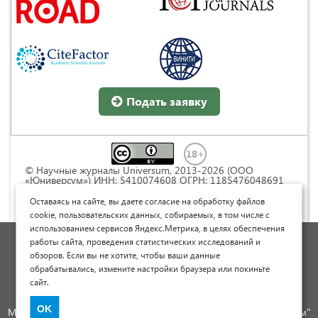
Подать заявку
© Научные журналы Universum, 2013-2026 (ООО
«Юниверсум») ИНН: 5410074608 ОГРН: 1185476048691
Это произведение доступно по
лицензии Creative
Commons « Attribution» («Атрибуция») 4.0
Оставаясь на сайте, вы даете согласие на обработку файлов
Непортированная
.
cookie, пользовательских данных, собираемых, в том числе с
использованием сервисов Яндекс.Метрика, в целях обеспечения
Политика обработки персональных данных
работы сайта, проведения статистических исследований и
обзоров. Если вы не хотите, чтобы ваши данные
Договор оферты
обрабатывались, измените настройки браузера или покиньте
Опубликовать научную статью
сайт.
Сайт научных статей и публикаций
OK
Международный научно-исследовательский журнал "Юниверсум"