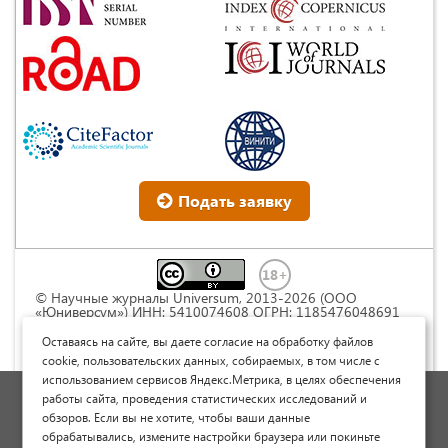
Подать заявку
© Научные журналы Universum, 2013-2026 (ООО
«Юниверсум») ИНН: 5410074608 ОГРН: 1185476048691
Это произведение доступно по
лицензии Creative
Commons « Attribution» («Атрибуция») 4.0
Оставаясь на сайте, вы даете согласие на обработку файлов
Непортированная
.
cookie, пользовательских данных, собираемых, в том числе с
использованием сервисов Яндекс.Метрика, в целях обеспечения
Политика обработки персональных данных
работы сайта, проведения статистических исследований и
обзоров. Если вы не хотите, чтобы ваши данные
Договор оферты
обрабатывались, измените настройки браузера или покиньте
Опубликовать научную статью