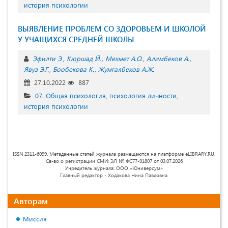
история психологии
ВЫЯВЛЕНИЕ ПРОБЛЕМ СО ЗДОРОВЬЕМ И ШКОЛОЙ
У УЧАЩИХСЯ СРЕДНЕЙ ШКОЛЫ
Эфилти Э.
Кюршад Й.
Мехмет А.О.
Алимбеков А.
Явуз Э.Г.
Бообекова К.
Жумгалбеков А.Ж.
27.10.2022
887
07. Общая психология, психология личности,
история психологии
ISSN 2311-6099. Метаданные статей журнала размещаются на платформе eLIBRARY.RU.
Св-во о регистрации СМИ: ЭЛ № ФС77-91807 от 03.07.2026
Учредитель журнала: ООО «Юниверсум»
Главный редактор - Ходакова Нина Павловна.
Авторам
Миссия