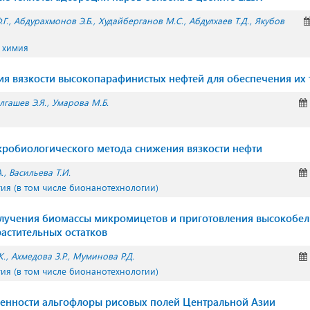
Г.
Абдурахмонов Э.Б.
Худайберганов М.С.
Абдулхаев Т.Д.
Якубов
 химия
я вязкости высокопарафинистых нефтей для обеспечения их
лгашев Э.Я.
Умарова М.Б.
робиологического метода снижения вязкости нефти
.
Васильева Т.И.
гия (в том числе бионанотехнологии)
лучения биомассы микромицетов и приготовления высокобе
астительных остатков
К.
Ахмедова З.Р.
Муминова Р.Д.
гия (в том числе бионанотехнологии)
ченности альгофлоры рисовых полей Центральной Азии