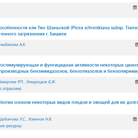
собенности ели Тян-Шаньской (Picea schrenkiana subsp. Tiansc
генного загрязнения г. Бишкек
чыбекова А.К.
тостимулирующая и фунгицидная активности некоторых цианэ
производных бензимидазолов, бензотиазолов и бензопирим
Закирова Р.П.
Элмуродов Б.Ж.
о отраслям)
ботки озоном некоторых видов плодов и овощей для их долг
урбанова У.С.
Усманов Н.Б.
кие ресурсы