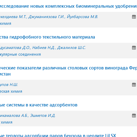
 исследование новых комплексных биоминеральных удобрени
келдиева М.Т.
Джуманиязова Г.И.
Йулбарсова М.В.
 химия
ства гидрофобного текстильного материала
дусаматова Д.О.
Набиев Н.Д.
Джалилов Ш.С.
екулярные соединения
ческие показатели различных столовых сортов винограда Фе
истан
упов Н.Ш.
еская химия
е системы в качестве адсорбентов
икамалова А.Б.
Эшметов И.Д.
 химия
 теплоты адсорбции паров бензола в цеолите LiLSX