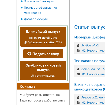
Условия публикации
Примеры оформления
материалов
Договор оферты
Статьи выпу
Ближайший выпуск
Изотерма, диффер
Прием статей:
25.08
Публикация на сайте:
07.09
Якубов Й.Ю.
01. Неорганиче
Подать заявку
Технология полу
Опубликован новый
Дехканов З.К.
Х
выпуск
01. Неорганиче
8(146) 07.08.2026.
Влияние поверхно
Контакты
мелкоцветковой (O
Мы будем рады ответить на
Авезов Х.Т.
Ами
Ваши вопросы в рабочие дни с
01. Неорганиче