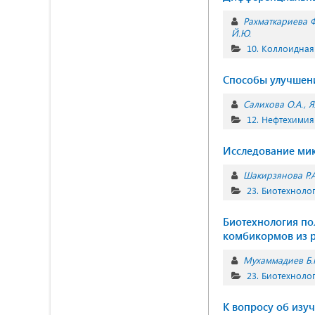
Рахматкариева Ф.
Й.Ю.
10. Коллоидная
Способы улучшени
Салихова О.А.
Я
12. Нефтехимия
Исследование мик
Шакирзянова Р.А
23. Биотехноло
Биотехнология по
комбикормов из р
Мухаммадиев Б.
23. Биотехноло
К вопросу об изу