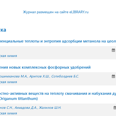
Журнал размещен на сайте eLIBRARY.ru
ска
енциальные теплоты и энтропия адсорбции метанола на цео
ская химия
чения новых комплексных фосфорных удобрений
ошимханова М.А.
Арипов Х.Ш.
Сотиболдиев Б.С.
ская химия
стно-активных веществ на теплоту смачивания и набухания 
riganum tittanthum)
нов С.Н.
Ахмадова Д.А.
Жалилов Ш.Н.
ская химия