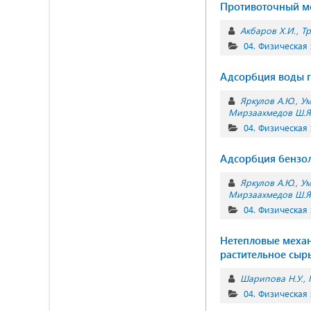
Противоточный ме
Акбаров Х.И.
Тр
04. Физическая
Адсорбция воды 
Яркулов А.Ю.
Ум
Мирзаахмедов Ш.Я
04. Физическая
Адсорбция бензо
Яркулов А.Ю.
Ум
Мирзаахмедов Ш.Я
04. Физическая
Нетепловые механ
растительное сыр
Шарипова Н.У.
04. Физическая