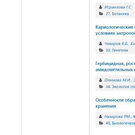
Исраилова Г.С.
27. Ботаника
Кариологические о
условиях антропо
Чекиров К.Б.
Ка
33. Генетика
Гербицидная, рос
амидометильных 
Олимова М.И.
34. Экология (п
Особенности обра
хранения
Назирова Р.М.
К
40. Биологичес