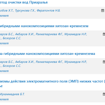
тод очистки вод Приаралья
обов Х.Т.
Турсунова Г.Х.
Ферапонтов Н.Б.
 химия
гибридными нанокомпозициями хитозан-кремнезем
аров Б.С.
Акбаров Х.И.
Рахматкариева Ф.Г.
Мухамедов Н.Р.
.
Бозоров С.С.
 химия
ла гибридными нанокомпозициями хитозан-кремнезема
аров Б.С.
Акбаров Х.И.
Рахматкариева Ф.Г.
Мухамедов Н.Р.
.
Бозоров С.С.
 химия
измы действия электромагнитного поля (ЭМП) низких частот 
ье
Мухаммадиев Б.Т.
 химия