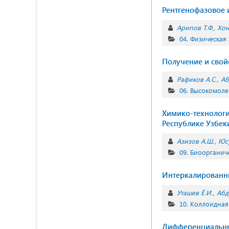
Рентгенофазовое
Арипов Т.Ф.
Хон
04. Физическая
Получение и свой
Рафиков А.С.
Аб
06. Высокомол
Химико-технологи
Республике Узбек
Азизов А.Ш.
Юс
09. Биоорганич
Интеркалированны
Уташев Ё.И.
Абд
10. Коллоидная
Дифференциальные