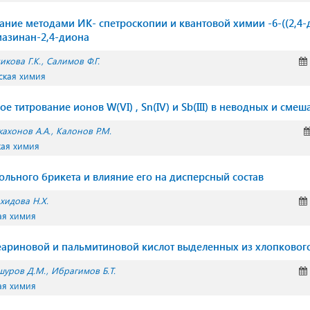
вание методами ИК- спетроскопии и квантовой химии -6-((2,4
иазинан-2,4-диона
икова Г.К.
Салимов Ф.Г.
ская химия
 титрoвaниe иoнoв W(VI) , Sn(IV) и Sb(III) в неводных и сме
кахонов А.А.
Калонов Р.М.
кая химия
ольного брикета и влияние его на дисперсный состав
хидова Н.Х.
ая химия
ариновой и пальмитиновой кислот выделенных из хлопковог
шуров Д.М.
Ибрагимов Б.Т.
ая химия