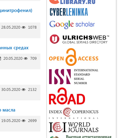
-динитрофенил)
28.05.2020
1078
шанных cрeдaх
20.05.2020
709
30.05.2020
2132
о масла
19.05.2020
2699