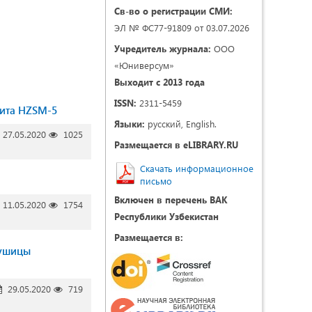
Св-во о регистрации СМИ:
ЭЛ № ФС77-91809 от 03.07.2026
Учредитель журнала:
ООО
«Юниверсум»
Выходит с 2013 года
ISSN:
2311-5459
лита HZSM-5
Языки:
русский, English.
27.05.2020
1025
Размещается в eLIBRARY.RU
Скачать информационное
письмо
Включен в перечень ВАК
11.05.2020
1754
Республики Узбекистан
Размещается в:
душицы
29.05.2020
719