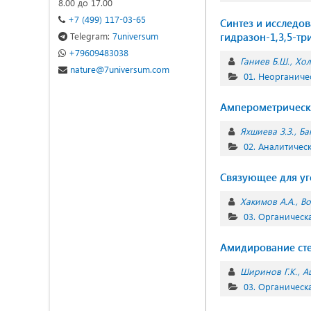
8.00 до 17.00
+7 (499) 117-03-65
Синтез и исследо
Telegram:
7universum
гидразон-1,3,5-тр
+79609483038
Ганиев Б.Ш.
Хол
nature@7universum.com
01. Неорганиче
Амперометрическое
Яхшиева З.З.
Ба
02. Аналитичес
Cвязующее для уг
Хакимов А.А.
Во
03. Органическ
Амидирование сте
Ширинов Г.К.
А
03. Органическ