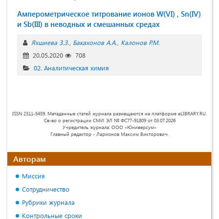
Амперометрическое титрoвaниe иoнoв W(VI) , Sn(IV)
и Sb(III) в неводных и смешанных cрeдaх
Яхшиева З.З.
Бакахонов А.А.
Калонов Р.М.
20.05.2020
708
02. Аналитическая химия
ISSN 2311-5459. Метаданные статей журнала размещаются на платформе eLIBRARY.RU.
Св-во о регистрации СМИ: ЭЛ № ФС77-91809 от 03.07.2026
Учредитель журнала: ООО «Юниверсум»
Главный редактор - Ларионов Максим Викторович.
Авторам
Миссия
Сотрудничество
Рубрики журнала
Контрольные сроки