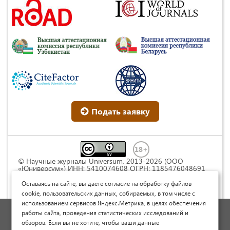
Подать заявку
© Научные журналы Universum, 2013-2026 (ООО
«Юниверсум») ИНН: 5410074608 ОГРН: 1185476048691
Это произведение доступно по
лицензии Creative
Commons « Attribution» («Атрибуция») 4.0
Оставаясь на сайте, вы даете согласие на обработку файлов
Непортированная
.
cookie, пользовательских данных, собираемых, в том числе с
использованием сервисов Яндекс.Метрика, в целях обеспечения
Политика обработки персональных данных
работы сайта, проведения статистических исследований и
обзоров. Если вы не хотите, чтобы ваши данные
Договор оферты