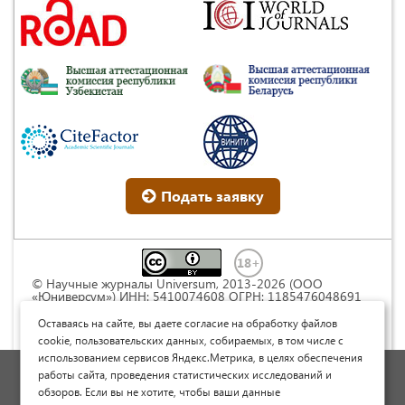
Подать заявку
© Научные журналы Universum, 2013-2026 (ООО
«Юниверсум») ИНН: 5410074608 ОГРН: 1185476048691
Это произведение доступно по
лицензии Creative
Commons « Attribution» («Атрибуция») 4.0
Оставаясь на сайте, вы даете согласие на обработку файлов
Непортированная
.
cookie, пользовательских данных, собираемых, в том числе с
использованием сервисов Яндекс.Метрика, в целях обеспечения
Политика обработки персональных данных
работы сайта, проведения статистических исследований и
обзоров. Если вы не хотите, чтобы ваши данные
Договор оферты