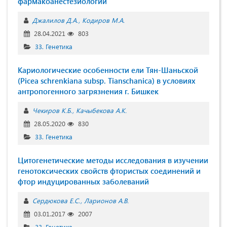
фармакоанестезиологии
Джалилов Д.А.
Кодиров М.А.
28.04.2021
803
33. Генетика
Кариологические особенности ели Тян-Шаньской
(Picea schrenkiana subsp. Tianschanica) в условиях
антропогенного загрязнения г. Бишкек
Чекиров К.Б.
Качыбекова А.К.
28.05.2020
830
33. Генетика
Цитогенетические методы исследования в изучении
генотоксических свойств фтористых соединений и
фтор индуцированных заболеваний
Сердюкова Е.С.
Ларионов А.В.
03.01.2017
2007
33. Генетика