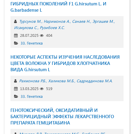
ГИБРИДНЫХ ПОКОЛЕНИЙ F1 G.hirsutum L. И
G.barbadense L
Турсунов М.
Наримонов А.
Санаев Н.
Эргашев М.
Исакулова С.
Рузибоев Х.С.
28.07.2025
404
33. Генетика
НЕКОТОРЫЕ АСПЕКТЫ ИЗУЧЕНИЯ НАСЛЕДОВАНИЯ
ЦВЕТА ВОЛОКНА У ГИБРИДОВ ХЛОПЧАТНИКА
ВИДА G.hirsutum L
Рахмонова Р.Б.
Халикова М.Б.
Садриддинова М.А.
13.03.2025
519
33. Генетика
ГЕНОТОКСИЧЕСКИЙ, ОКСИДАТИВНЫЙ И
БАКТЕРИЦИДНЫЙ ЭФФЕКТЫ ЛЕКАРСТВЕННОГО
ПРЕПАРАТА ГЕМЦИТАБИНА
Мукуева Д.Р.
Ташухаджиева М.С.
Гурбанов Р.Г.