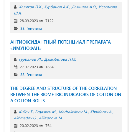
Халиков П.Х.
Курбанов А.К.
Даминов А.О.
Исломова
Ш.А.
28.09.2023
7122
33. Генетика
АНТИОКСИДАНТНЫЙ ПОТЕНЦИАЛ ПРЕПАРАТА
«ИМУНОФАН»
Гурбанов Р.Г.
Джамбетова П.М.
27.07.2023
1684
33. Генетика
THE DEGREE AND STRUCTURE OF THE CORRELATION
BETWEEN THE BIOMETRIC INDICATORS OF COTTON ON
A COTTON BOLLS
Kuliev T.
Ergashev M.
Madrakhimov M.
Kholdarov A.
Akhmedov O.
Alikxonova M.
20.02.2023
764