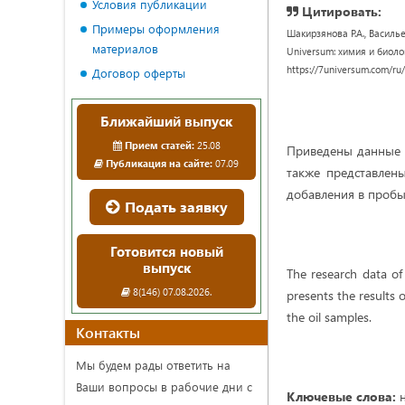
Условия публикации
Цитировать:
Примеры оформления
Шакирзянова Р.А., Василь
материалов
Universum: химия и биологи
https://7universum.com/ru
Договор оферты
Ближайший выпуск
Прием статей:
25.08
Приведены данные 
Публикация на сайте:
07.09
также представлен
добавления в пробы
Подать заявку
Готовится новый
выпуск
The research data of
8(146) 07.08.2026.
presents the results 
the oil samples.
Контакты
Мы будем рады ответить на
Ваши вопросы в рабочие дни с
Ключевые слова:
н