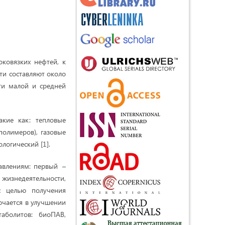
ковязких нефтей, к
ти составляют около
ти малой и средней
кие как: тепловые
полимеров), газовые
логический [1].
авлениям: первый –
жизнедеятельности,
с целью получения
ючается в улучшении
аболитов: биоПАВ,