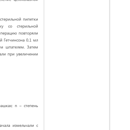
стерильной пипетки
ку со стерильной
Операцию повторяли
й Гетчинсона 0,1 мл
ым шпателем. Затем
али при увеличении
ашках; n – степень
ачала измельчали с