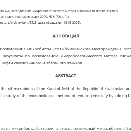
ева Т.И. Исследование микробиологического метода снижения вязкости нефти //
я : электрон. научн. журн. 2020. № 6 (72). URL:
/nature/archive/item/9518 (дата обращения: 06.08.2026).
АННОТАЦИЯ
исследования микробиоты нефти Кумкольского месторождения респу
ы результаты по исследованию микробиологического метода сниже
 нефти свекловичного и яблочного жмыхов.
ABSTRACT
 the oil microbiota of the Kumkol field of the Republic of Kazakhstan ar
of a study of the microbiological method of reducing viscosity by adding 
ефть, микробиота, бактерии, вязкость, свекольный жмых, яблочный 