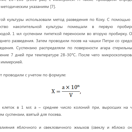
 методическим указаниям [7].
той культуры использовали метод разведения по Коху. С помощью 
ество накопительной культуры помещали в первую пробир
водой. 1 мл суспензии пипеткой переносили во вторую пробирку. 
днего разведения. Затем проводили посев на чашки Петри со средо
ведения. Суспензию распределяли по поверхности агара стерильн
чение 7 дней при температуре 28-30°С. После чего микроскопиров
с иммерсией.
т проводили с учетом по формуле:
о клеток в 1 мл; a – среднее число колоний при, выросших на ч
ем суспензии, взятый для посева.
влияния яблочного и свекловичного жмыхов (свеклу и яблоко сн