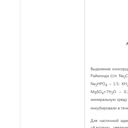
Выделение консорц
Раймонда (г/л: Nа
2
Na
HPO
– 1,5; КН
2
4
MgSO
×7H
O – 0,
4
2
минеральную среду 
инкубировали в теч
Для частичной иде
«Альтами», увелич