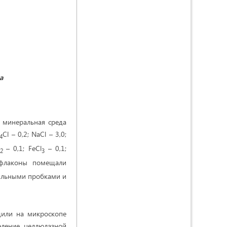
а
 минеральная среда
Cl – 0,2; NaCl – 3,0;
4
l
– 0,1; FeCl
– 0,1;
2
3
 флаконы помещали
рильными пробками и
дили на микроскопе
еление целлюлазной