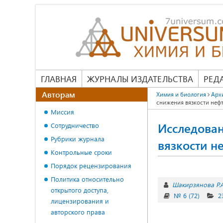
ГЛАВНАЯ
ЖУРНАЛЫ ИЗДАТЕЛЬСТВА
РЕД
Авторам
Химия и биология
Арх
снижения вязкости неф
Миссия
Исследова
Сотрудничество
Рубрики журнала
вязкости н
Контрольные сроки
Порядок рецензирования
Политика относительно
Шакирзянова Р.А
открытого доступа,
№ 6 (72)
2
лицензирования и
авторского права