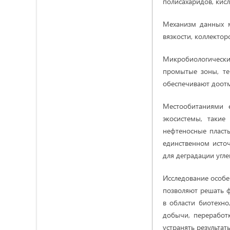
полисахаридов, кисло
Механизм данных м
вязкости, коллекто
Микробиологически
промытые зоны, те
обеспечивают дoотм
Местообитаниями 
экосистемы, такие
нефтеносные пласты
единственном исто
для деградации угле
Исследование особе
позволяют решать ф
в области биотехно
добычи, переработ
устранять результат