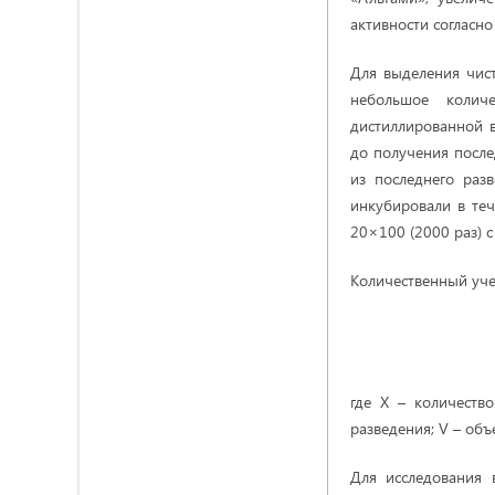
активности согласно
Для выделения чис
небольшое колич
дистиллированной 
до получения после
из последнего раз
инкубировали в те
20×100 (2000 раз) 
Количественный уче
где X – количеств
разведения; V – объ
Для исследования 