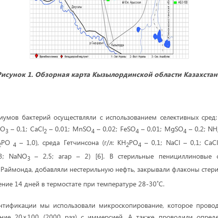
Рисунок 1. Обзорная карта Кызылординской области Казахстан
иумов бактерий осуществляли с использованием селективных сред:
СО
– 0,1; CaCl
– 0,01; MnSO
– 0,02; FeSO
– 0,01; MgSO
– 0,2; NH
3
2
4
4
4
РO
– 1,0), среда Гетчинсона (г/л: KH
PO
– 0,1; NaCl – 0,1; CaC
2
4
2
4
3; NaNO
– 2,5; агар – 2) [6]. В стерильные пенициллиновые
3
Раймонда, добавляли нестерильную нефть, закрывали флаконы сте
◦
ение 14 дней в термостате при температуре 28-30
С.
нтификации мы использовали микроскопирование, которое прово
ение 20×100 (2000 раз) с иммерсией. А также проводили опред