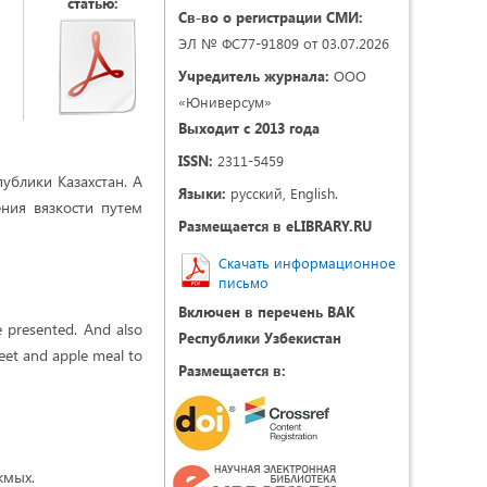
статью:
Св-во о регистрации СМИ:
ЭЛ № ФС77-91809 от 03.07.2026
Учредитель журнала:
ООО
«Юниверсум»
Выходит с 2013 года
ISSN:
2311-5459
блики Казахстан. А
Языки:
русский, English.
ния вязкости путем
Размещается в eLIBRARY.RU
Скачать информационное
письмо
Включен в перечень ВАК
e presented. And also
Республики Узбекистан
beet and apple meal to
Размещается в:
жмых.