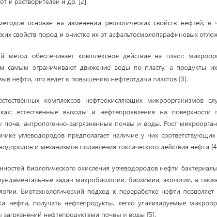
т и растворителей и др. [2].
етодов основан на изменении реологических свойств нефтей, в ч
рских свойств пород и очистке их от асфальтосмолопарафиновых отло
й метод обеспечивает комплексное действие на пласт: микроо
м самым ограничивают движение воды по пласту, а продукты их
ыв нефти, что ведет к повышению нефтеотдачи пластов [3].
естественных комплексов нефтеокисляющих микроорганизмов слу
 как: естественные выходы и нефтепроявления на поверхности 
 почв, антропогенно-загрязненные почвы и воды. Рост микроорга
чнике углеводородов предполагает наличие у них соответствующих
водородов и механизмов подавления токсического действия нефти [4
нностей биологического окисления углеводородов нефти бактериа
ундаментальные задач микробиологии, биохимии, экологии, а такж
логии. Биотехнологический подход к переработке нефти позволяет
ки нефти, получать нефтепродукты, легко утилизируемые микроор
ы загрязнений нефтепродуктами почвы и воды [5].