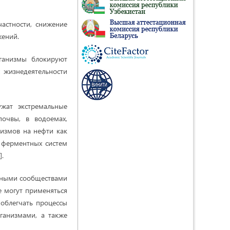
астности, снижение
жений.
рганизмы блокируют
 жизнедеятельности
жат экстремальные
почвы, в водоемах,
низмов на нефти как
 ферментных систем
].
льными сообществами
е могут применяться
 облегчать процессы
ганизмами, а также