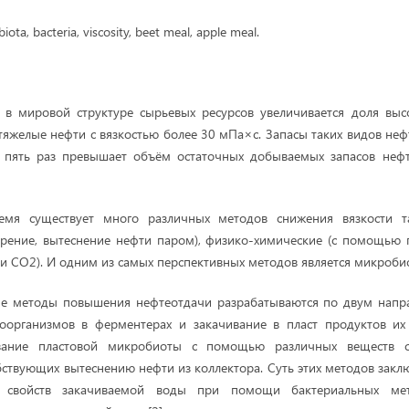
biota, bacteria, viscosity, beet meal, apple meal.
 в мировой структуре сырьевых ресурсов увеличивается доля высо
тяжелые нефти с вязкостью более 30 мПа×с. Запасы таких видов неф
 в пять раз превышает объём остаточных добываемых запасов неф
емя существует много различных методов снижения вязкости та
орение, вытеснение нефти паром), физико-химические (с помощью 
 CO2). И одним из самых перспективных методов является микробио
е методы повышения нефтеотдачи разрабатываются по двум напр
организмов в ферментерах и закачивание в пласт продуктов их 
ование пластовой микробиоты с помощью различных веществ 
бствующих вытеснению нефти из коллектора. Суть этих методов закл
 свойств закачиваемой воды при помощи бактериальных мет