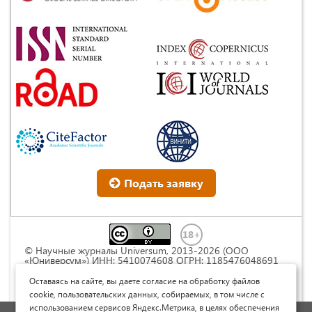
Подать заявку
© Научные журналы Universum, 2013-2026 (ООО
«Юниверсум») ИНН: 5410074608 ОГРН: 1185476048691
Это произведение доступно по
лицензии Creative
Commons « Attribution» («Атрибуция») 4.0
Оставаясь на сайте, вы даете согласие на обработку файлов
Непортированная
.
cookie, пользовательских данных, собираемых, в том числе с
использованием сервисов Яндекс.Метрика, в целях обеспечения