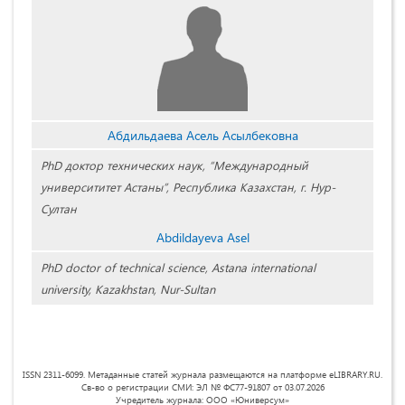
Абдильдаева Асель Асылбековна
PhD доктор технических наук, “Международный
университитет Астаны”, Республика Казахстан, г. Нур-
Султан
Abdildayeva Asel
PhD doctor of technical science, Astana international
university, Kazakhstan, Nur-Sultan
ISSN 2311-6099. Метаданные статей журнала размещаются на платформе eLIBRARY.RU.
Св-во о регистрации СМИ: ЭЛ № ФС77-91807 от 03.07.2026
Учредитель журнала: ООО «Юниверсум»