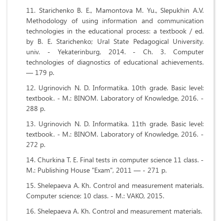
Starichenko B. E., Mamontova M. Yu., Slepukhin A.V.
Methodology of using information and communication
technologies in the educational process: a textbook / ed.
by B. E. Starichenko; Ural State Pedagogical University.
univ. - Yekaterinburg, 2014. - Ch. 3. Computer
technologies of diagnostics of educational achievements.
— 179 p.
Ugrinovich N. D. Informatika. 10th grade. Basic level:
textbook. - M.: BINOM. Laboratory of Knowledge, 2016. -
288 p.
Ugrinovich N. D. Informatika. 11th grade. Basic level:
textbook. - M.: BINOM. Laboratory of Knowledge, 2016. -
272 p.
Churkina T. E. Final tests in computer science 11 class. -
M.: Publishing House "Exam", 2011 — - 271 p.
Shelepaeva A. Kh. Control and measurement materials.
Computer science: 10 class. - M.: VAKO, 2015.
Shelepaeva A. Kh. Control and measurement materials.