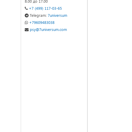
8.00 до 17.00
+7 (499) 117-03-65
Telegram:
7universum
+79609483038
psy@7universum.com