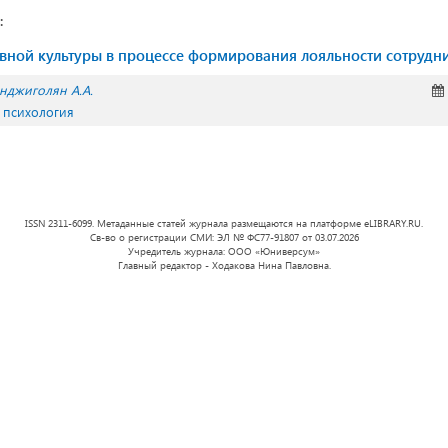
:
вной культуры в процессе формирования лояльности сотрудн
нджиголян А.А.
 психология
ISSN 2311-6099. Метаданные статей журнала размещаются на платформе eLIBRARY.RU.
Св-во о регистрации СМИ: ЭЛ № ФС77-91807 от 03.07.2026
Учредитель журнала: ООО «Юниверсум»
Главный редактор - Ходакова Нина Павловна.